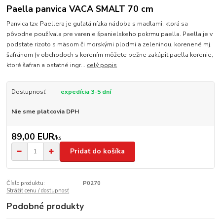
Paella panvica VACA SMALT 70 cm
Panvica tzv. Paellera je guľatá nízka nádoba s madlami, ktorá sa
pôvodne používala pre varenie španielskeho pokrmu paella. Paella je v
podstate rizoto s mäsom či morskými plodmi a zeleninou, korenené mj.
šafránom (v obchodoch s korením môžete bežne zakúpiť paella korenie,
ktoré šafran a ostatné ingr...
celý popis
Dostupnosť
expedícia 3-5 dní
Nie sme platcovia DPH
89,00 EUR
/
ks
Pridať do košíka
Číslo produktu:
P0270
Strážiť cenu / dostupnosť
Podobné produkty