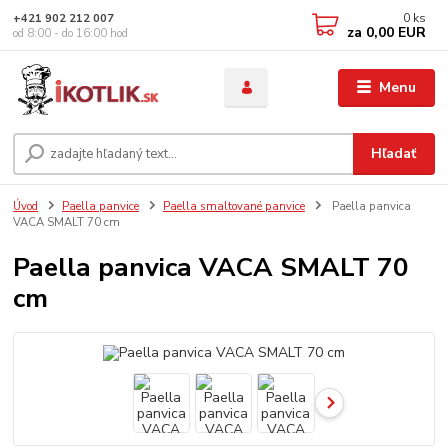
0
ks
+421 902 212 007
za
0,00 EUR
od 8:00 - do 16:00 hod
Menu
Hľadať
Úvod
Paella panvice
Paella smaltované panvice
Paella panvica
VACA SMALT 70 cm
Paella panvica VACA SMALT 70
cm