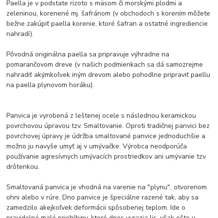
Paella je v podstate rizoto s mäsom či morskými plodmi a
zeleninou, korenené mj. šafránom (v obchodoch s korením môžete
bežne zakúpiť paella korenie, ktoré šafran a ostatné ingrediencie
nahradí).
Pôvodná originálna paella sa pripravuje výhradne na
pomarančovom dreve (v našich podmienkach sa dá samozrejme
nahradiť akýmkoľvek iným drevom alebo pohodlne pripraviť paellu
na paella plynovom horáku).
Panvica je vyrobená z leštenej ocele s následnou keramickou
povrchovou úpravou tzv. Smaltovanie. Oproti tradičnej panvici bez
povrchovej úpravy je údržba smaltované panvice jednoduchšie a
možno ju navyše umyť aj v umývačke. Výrobca neodporúča
používanie agresívnych umývacích prostriedkov ani umývanie tzv.
drôtenkou.
Smaltovaná panvica je vhodná na varenie na "plynu", otvorenom
ohni alebo v rúre. Dno panvice je špeciálne razené tak, aby sa
zamedzilo akejkoľvek deformácii spôsobenej teplom. Ide o
pravidelné malé priehlbiny, ktoré dnes vyrazia lis, však ešte v