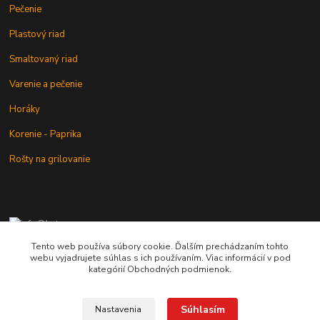
Pečenie
Plastový riad
Smaltovaný riad
Varenie a pečenie
Horáky
Korenie - Paprika
Rošty na grilovanie
+421 902 212 007
od 8:00 - do 16:00 hod
Tento web používa súbory cookie. Ďalším prechádzaním tohto
webu vyjadrujete súhlas s ich používaním. Viac informácií v pod
info@kotlik.sk
kategórií Obchodných podmienok.
Súhlasím
Nastavenia