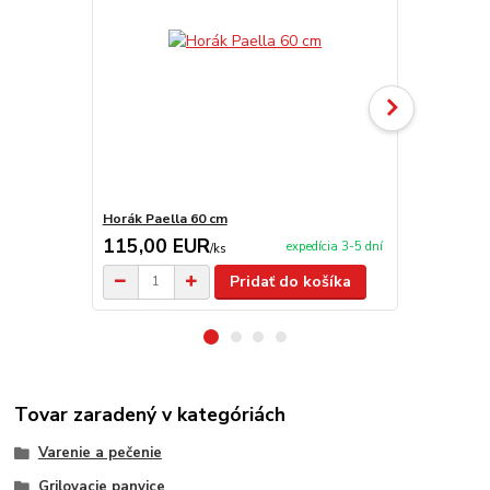
Horák Paella 60 cm
Varecha 50 
115,00 EUR
3,90 EU
expedícia 3-5 dní
/
ks
Pridať do košíka
Tovar zaradený v kategóriách
Varenie a pečenie
Grilovacie panvice