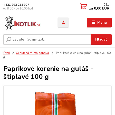
0
ks
+421 902 212 007
za
0,00 EUR
od 8:00 - do 16:00 hod
Menu
Hľadať
Úvod
Ochutená mletá paprika
Paprikové korenie na guláš - štiplavé 100
g
Paprikové korenie na guláš -
štiplavé 100 g