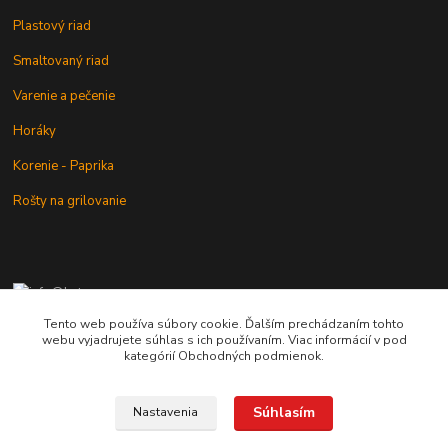
Plastový riad
Smaltovaný riad
Varenie a pečenie
Horáky
Korenie - Paprika
Rošty na grilovanie
+421 902 212 007
od 8:00 - do 16:00 hod
Tento web používa súbory cookie. Ďalším prechádzaním tohto
webu vyjadrujete súhlas s ich používaním. Viac informácií v pod
info@kotlik.sk
kategórií Obchodných podmienok.
Súhlasím
Nastavenia