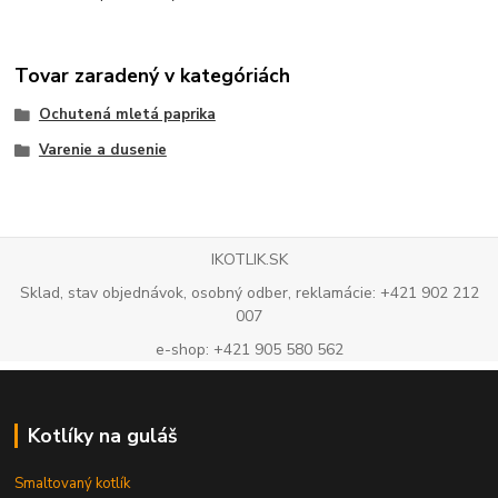
Tovar zaradený v kategóriách
Ochutená mletá paprika
Varenie a dusenie
IKOTLIK.SK
Sklad, stav objednávok, osobný odber, reklamácie: +421 902 212
007
e-shop: +421 905 580 562
Kotlíky na guláš
Smaltovaný kotlík