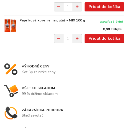
Pridať do košíka
Paprikové korenie na guláš - MIX 100 g
expedícia 3-5 dní
8,90 EUR
/
ks
Pridať do košíka
VÝHODNÉ CENY
Kotlíky za nízke ceny
VŠETKO SKLADOM
99 % držíme skladom
ZÁKAZNÍCKA PODPORA
Stačí zavolať