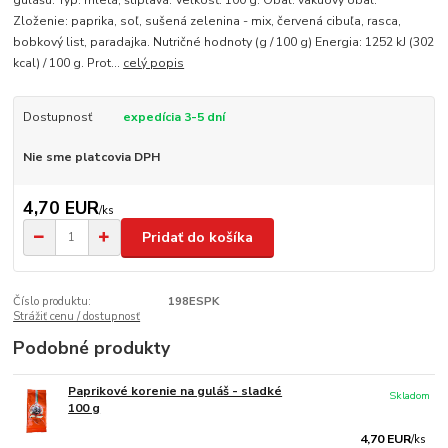
gulášu. Typ: mletá, štipľavá. Veľkosť: 100 g. Obal: vakuový obal.
Zloženie: paprika, soľ, sušená zelenina - mix, červená cibuľa, rasca,
bobkový list, paradajka. Nutričné hodnoty (g / 100 g) Energia: 1252 kJ (302
kcal) / 100 g. Prot...
celý popis
Dostupnosť
expedícia 3-5 dní
Nie sme platcovia DPH
4,70 EUR
/
ks
Pridať do košíka
Číslo produktu:
198ESPK
Strážiť cenu / dostupnosť
Podobné produkty
Paprikové korenie na guláš - sladké
Skladom
100 g
4,70 EUR
/
ks