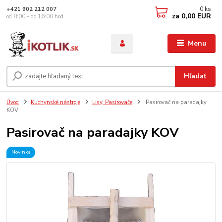
0
ks
+421 902 212 007
za
0,00 EUR
od 8:00 - do 16:00 hod
Menu
Hľadať
Úvod
Kuchynské nástroje
Lisy, Pasírovače
Pasirovač na paradajky
KOV
Pasirovač na paradajky KOV
Novinka