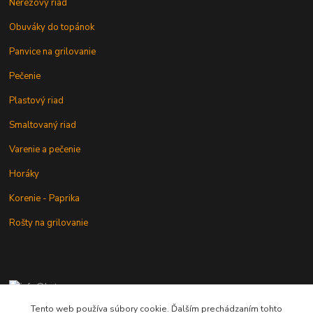
Nerezový riad
Obuváky do topánok
Panvice na grilovanie
Pečenie
Plastový riad
Smaltovaný riad
Varenie a pečenie
Horáky
Korenie - Paprika
Rošty na grilovanie
+421 902 212 007
od 8:00 - do 16:00 hod
Tento web používa súbory cookie. Ďalším prechádzaním tohto