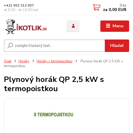
0
ks
+421 902 212 007
za
0,00 EUR
od 8:00 - do 16:00 hod
Menu
Hľadať
Úvod
Horáky
Horáky s termopoistkou
Plynový horák QP 2,5 kW s
termopoistkou
Plynový horák QP 2,5 kW s
termopoistkou