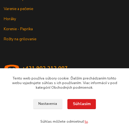
Varenie a pečenie
Horáky
Korenie - Paprika
Rošty na grilovanie
+421 902 212 007
od 8:00 - do 16:00 hod
Tento web používa súbory cookie. Ďalším prechádzaním tohto
webu vyjadrujete súhlas s ich používaním. Viac informácií v pod
info@kotlik.sk
kategórií Obchodných podmienok.
Súhlasím
Nastavenia
Copyright © 2017-2027 MACSHOP.SK, všetky práva vyhradené..
Súhlas môžete odmietnuť
tu
.
Vytvorené na
Eshop-rychlo.sk