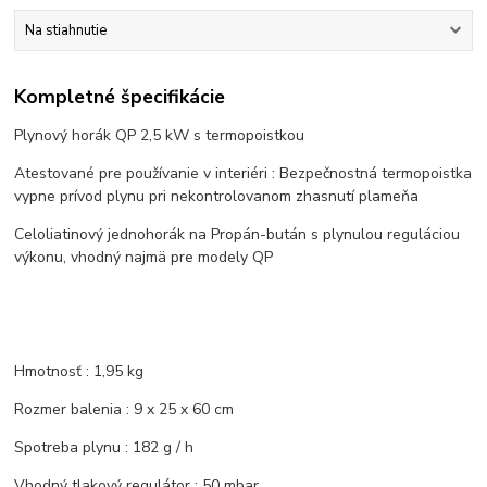
Na stiahnutie
Kompletné špecifikácie
Plynový horák QP 2,5 kW s termopoistkou
Atestované pre používanie v interiéri : Bezpečnostná termopoistka
vypne prívod plynu pri nekontrolovanom zhasnutí plameňa
Celoliatinový jednohorák na Propán-bután s plynulou reguláciou
výkonu, vhodný najmä pre modely QP
Hmotnosť : 1,95 kg
Rozmer balenia : 9 x 25 x 60 cm
Spotreba plynu : 182 g / h
Vhodný tlakový regulátor : 50 mbar