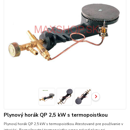
Plynový horák QP 2,5 kW s termopoistkou
Plynový horák QP 2,5 kW s termopoistkou Atestované pre používanie v