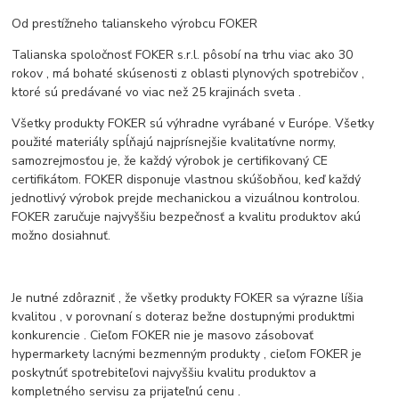
Od prestížneho talianskeho výrobcu FOKER
Talianska spoločnosť FOKER s.r.l. pôsobí na trhu viac ako 30
rokov , má bohaté skúsenosti z oblasti plynových spotrebičov ,
ktoré sú predávané vo viac než 25 krajinách sveta .
Všetky produkty FOKER sú výhradne vyrábané v Európe. Všetky
použité materiály spĺňajú najprísnejšie kvalitatívne normy,
samozrejmosťou je, že každý výrobok je certifikovaný CE
certifikátom. FOKER disponuje vlastnou skúšobňou, keď každý
jednotlivý výrobok prejde mechanickou a vizuálnou kontrolou.
FOKER zaručuje najvyššiu bezpečnosť a kvalitu produktov akú
možno dosiahnuť.
Je nutné zdôrazniť , že všetky produkty FOKER sa výrazne líšia
kvalitou , v porovnaní s doteraz bežne dostupnými produktmi
konkurencie . Cieľom FOKER nie je masovo zásobovať
hypermarkety lacnými bezmenným produkty , cieľom FOKER je
poskytnúť spotrebiteľovi najvyššiu kvalitu produktov a
kompletného servisu za prijateľnú cenu .