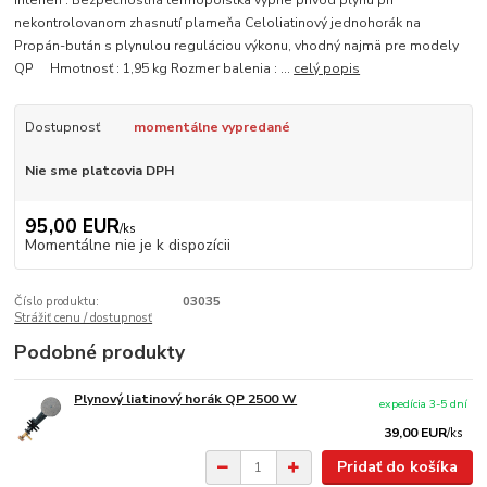
interiéri : Bezpečnostná termopoistka vypne prívod plynu pri
nekontrolovanom zhasnutí plameňa Celoliatinový jednohorák na
Propán-bután s plynulou reguláciou výkonu, vhodný najmä pre modely
QP Hmotnosť : 1,95 kg Rozmer balenia : ...
celý popis
Dostupnosť
momentálne vypredané
Nie sme platcovia DPH
95,00 EUR
/
ks
Momentálne nie je k dispozícii
Číslo produktu:
03035
Strážiť cenu / dostupnosť
Podobné produkty
Plynový liatinový horák QP 2500 W
expedícia 3-5 dní
39,00 EUR
/
ks
Pridať do košíka