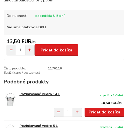
dlhou životnosťou.
celý popis
Dostupnosť
expedícia 3-5 dní
Nie sme platcovia DPH
13,50 EUR
/
ks
Pridať do košíka
Číslo produktu:
1176110
Strážiť cenu / dostupnosť
Podobné produkty
Pozinkované vedro 14 L
expedícia 3-5 dní
16,50 EUR
/
ks
Pridať do košíka
Pozinkované vedro 5 L
expedícia 3-5 dní