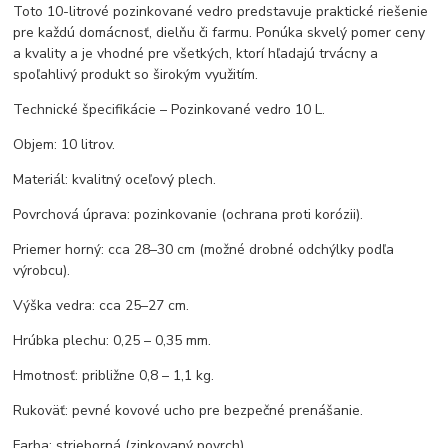
Toto 10-litrové pozinkované vedro predstavuje praktické riešenie
pre každú domácnosť, dielňu či farmu. Ponúka skvelý pomer ceny
a kvality a je vhodné pre všetkých, ktorí hľadajú trvácny a
spoľahlivý produkt so širokým využitím.
Technické špecifikácie – Pozinkované vedro 10 L.
Objem: 10 litrov.
Materiál: kvalitný oceľový plech.
Povrchová úprava: pozinkovanie (ochrana proti korózii).
Priemer horný: cca 28–30 cm (možné drobné odchýlky podľa
výrobcu).
Výška vedra: cca 25–27 cm.
Hrúbka plechu: 0,25 – 0,35 mm.
Hmotnosť: približne 0,8 – 1,1 kg.
Rukoväť: pevné kovové ucho pre bezpečné prenášanie.
Farba: strieborná (zinkovaný povrch).