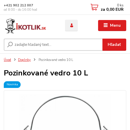
0
ks
+421 902 212 007
za
0,00 EUR
od 8:00 - do 16:00 hod
Menu
Hľadať
Úvod
Doplnky
Pozinkované vedro 10 L
Pozinkované vedro 10 L
Novinka