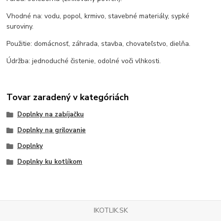
Vhodné na: vodu, popol, krmivo, stavebné materiály, sypké
suroviny.
Použitie: domácnosť, záhrada, stavba, chovateľstvo, dielňa.
Údržba: jednoduché čistenie, odolné voči vlhkosti.
Tovar zaradený v kategóriách
Doplnky na zabíjačku
Doplnky na grilovanie
Doplnky
Doplnky ku kotlíkom
IKOTLIK.SK