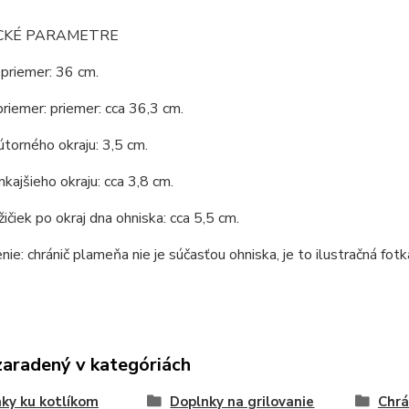
CKÉ PARAMETRE
priemer: 36 cm.
priemer: priemer: cca 36,3 cm.
torného okraju: 3,5 cm.
kajšieho okraju: cca 3,8 cm.
ičiek po okraj dna ohniska: cca 5,5 cm.
ie: chránič plameňa nie je súčasťou ohniska, je to ilustračná fotk
zaradený v kategóriách
ky ku kotlíkom
Doplnky na grilovanie
Chrá