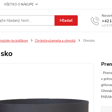
VŠETKO O NÁKUPE
Neviet
Hľadať
+421
od 8:0
oplnky ku kotlíkom
Chrániče plameňa a ohniská
Ohnisko
isko
Pren
Prenos
v prír
grilov
Ohnisk
PARAME