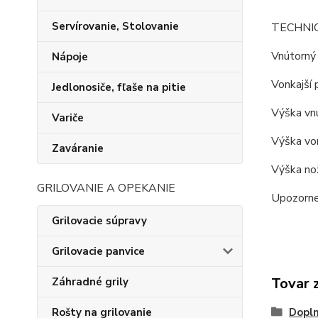
Servírovanie, Stolovanie
TECHNI
Vnútorný 
Nápoje
Vonkajší 
Jedlonosiče, fľaše na pitie
Výška vnú
Variče
Výška von
Zaváranie
Výška nož
GRILOVANIE A OPEKANIE
Upozornen
Grilovacie súpravy
Grilovacie panvice
Tovar 
Záhradné grily
Dopln
Rošty na grilovanie