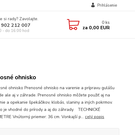
Prihlásenie
e si rady? Zavolajte.
0
ks
 902 212 007
za
0,00 EUR
0 - do 16:00 hod
osné ohnisko
né ohnisko Prenosné ohnisko na varenie a prípravu gulášu
ode ale aj v záhrade. Prenosné ohnisko môžete použiť aj na
anie a opekanie špekáčikov, klobás, slaniny a iných pokrmov.
o je vhodné do prírody a aj do záhrady. TECHNICKÉ
TRE Vnútorný priemer: 36 cm. Vonkajší p...
celý popis