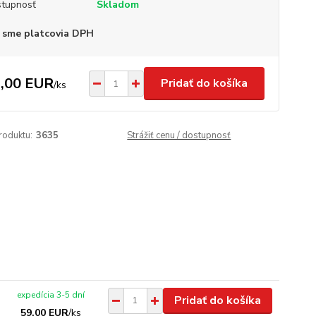
tupnosť
Skladom
 sme platcovia DPH
,00 EUR
Pridať do košíka
/
ks
roduktu:
3635
Strážiť cenu / dostupnosť
expedícia 3-5 dní
Pridať do košíka
59,00 EUR
/
ks