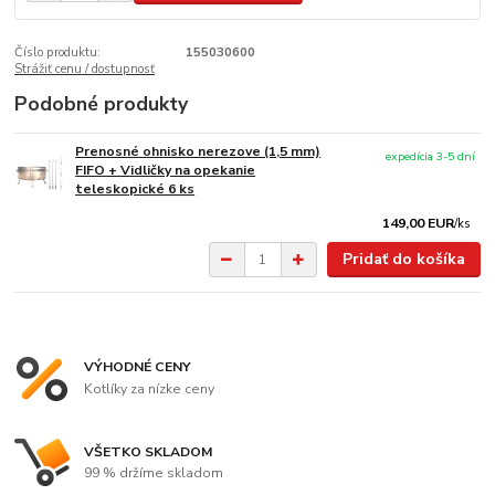
Číslo produktu:
155030600
Strážiť cenu / dostupnosť
Podobné produkty
Prenosné ohnisko nerezove (1,5 mm)
expedícia 3-5 dní
FIFO + Vidličky na opekanie
teleskopické 6 ks
149,00 EUR
/
ks
Pridať do košíka
VÝHODNÉ CENY
Kotlíky za nízke ceny
VŠETKO SKLADOM
99 % držíme skladom