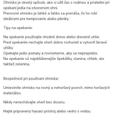
Ohnisko je skvelý spôsob, ako si užiť čas s rodinou a priateľmi pri
opekaní jedla na otvorenom ohni.
Prenosné ohnisko je ľahké a ľahko sa prenáša, čo ho robí
ideálnymi pre kempovanie alebo pikniky.
Tipy na opekanie:
Na opekanie používajte vhodné drevo alebo drevené uhlie.
Pred opekaním nechajte oheň dobre rozhorieť a vytvoriť žeravé
uhlíky.
Opekajte jedlo pomaly a rovnomerne, aby sa neprepieklo.
Na opekanie sú najobľúbenejšie špekáčky, slanina, chlieb, ale
taktiež zelenina.
Bezpečnosť pri používaní ohniska:
Umiestnite ohnisko na rovný a nehorľavý povrch, mimo horľavých
materiálov.
Nikdy nenechávajte oheň bez dozoru.
Majte pripravený hasiaci prístroj alebo vedro s vodou.