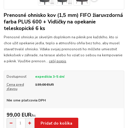
Prenosné ohnisko kov (1,5 mm) FIFO žiaruvzdorná
farba PLUS 600 + Vidličky na opekanie
teleskopické 6 ks
Prenosné ohnisko je skvelým doplnkom na piknik pre každého, kto si
chce užiť opekanie jedla, teplo a atmosféru ohňa bez toho, aby musel
stavať trvalé ohnisko. Vďaka svojej prenosnosti ho môžete umiestniť
kdekoľvek v záhrade, na terase alebo ho vziať so sebou na kempovanie
a piknik. Využitie prenosn...
celý popis
Dostupnosť
expedícia 3-5 dní
Cena pred
139,00 EUR
zľavou
Nie sme platcovia DPH
99,00 EUR
/
ks
Pridať do košíka