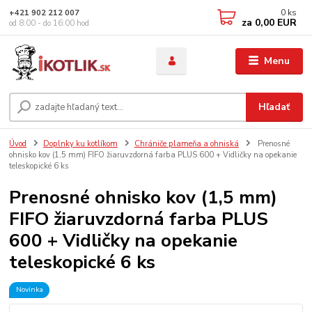
0
ks
+421 902 212 007
za
0,00 EUR
od 8:00 - do 16:00 hod
Menu
Hľadať
Úvod
Doplnky ku kotlíkom
Chrániče plameňa a ohniská
Prenosné
ohnisko kov (1,5 mm) FIFO žiaruvzdorná farba PLUS 600 + Vidličky na opekanie
teleskopické 6 ks
Prenosné ohnisko kov (1,5 mm)
FIFO žiaruvzdorná farba PLUS
600 + Vidličky na opekanie
teleskopické 6 ks
Novinka