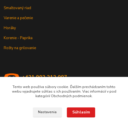
Smaltovaný riad
Varenie a pečenie
Horáky
Korenie - Paprika
Rošty na grilovanie
+421 902 212 007
od 8:00 - do 16:00 hod
Tento web používa súbory cookie. Ďalším prechádzaním tohto
webu vyjadrujete súhlas s ich používaním. Viac informácií v pod
info@kotlik.sk
kategórií Obchodných podmienok.
Súhlasím
Nastavenia
Copyright © 2017-2027 MACSHOP.SK, všetky práva vyhradené..