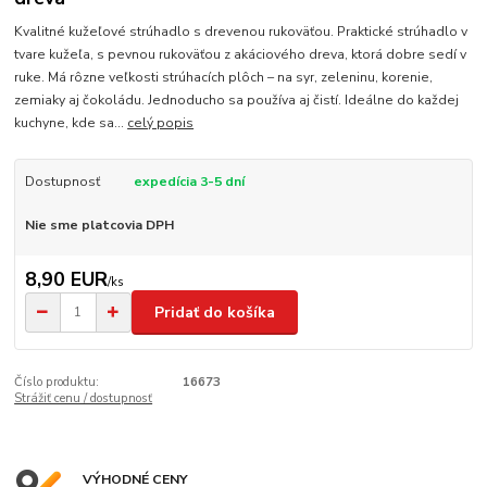
Kvalitné kužeľové strúhadlo s drevenou rukoväťou. Praktické strúhadlo v
tvare kužeľa, s pevnou rukoväťou z akáciového dreva, ktorá dobre sedí v
ruke. Má rôzne veľkosti strúhacích plôch – na syr, zeleninu, korenie,
zemiaky aj čokoládu. Jednoducho sa používa aj čistí. Ideálne do každej
kuchyne, kde sa...
celý popis
Dostupnosť
expedícia 3-5 dní
Nie sme platcovia DPH
8,90 EUR
/
ks
Pridať do košíka
Číslo produktu:
16673
Strážiť cenu / dostupnosť
VÝHODNÉ CENY