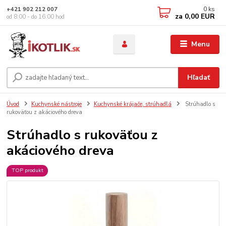
0
ks
+421 902 212 007
za
0,00 EUR
od 8:00 - do 16:00 hod
Menu
Hľadať
Úvod
Kuchynské nástroje
Kuchynské krájače, strúhadlá
Strúhadlo s
rukoväťou z akáciového dreva
Strúhadlo s rukoväťou z
akáciového dreva
TOP produkt