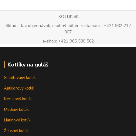
IKOTLIK.SK
Sklad, stav objednávok, osobný odber, reklamácie: +421 902 212
007
e-shop: +421 905 580 562
Kotlíky na guláš
Smaltovaný kotlík
Antikorový kotlík
Nerezový kotlík
Medený kotlík
Liatinový kotlík
Železný kotlík