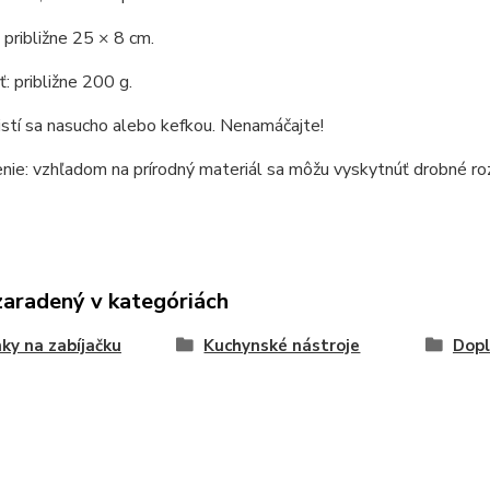
približne 25 × 8 cm.
 približne 200 g.
istí sa nasucho alebo kefkou. Nenamáčajte!
ie: vzhľadom na prírodný materiál sa môžu vyskytnúť drobné rozd
zaradený v kategóriách
ky na zabíjačku
Kuchynské nástroje
Dopl