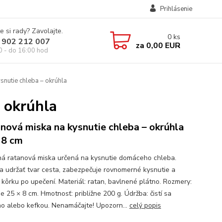
Prihlásenie
e si rady? Zavolajte.
0
ks
 902 212 007
za
0,00 EUR
0 - do 16:00 hod
snutie chleba – okrúhla
 okrúhla
nová miska na kysnutie chleba – okrúhla
 8 cm
ná ratanová miska určená na kysnutie domáceho chleba.
 udržať tvar cesta, zabezpečuje rovnomerné kysnutie a
 kôrku po upečení. Materiál: ratan, bavlnené plátno. Rozmery:
ne 25 × 8 cm. Hmotnosť: približne 200 g. Údržba: čistí sa
o alebo kefkou. Nenamáčajte! Upozorn...
celý popis