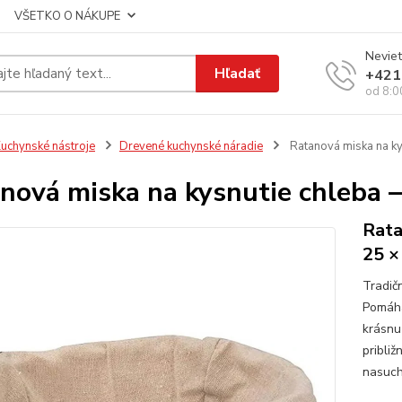
VŠETKO O NÁKUPE
Neviet
Hľadať
+421
od 8:0
uchynské nástroje
Drevené kuchynské náradie
Ratanová miska na ky
nová miska na kysnutie chleba –
Rata
25 ×
Tradič
Pomáha
krásnu
približ
nasuch