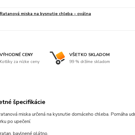
Ratanová miska na kysnutie chleba – oválna
VÝHODNÉ CENY
VŠETKO SKLADOM
Kotlíky za nízke ceny
99 % držíme skladom
tné špecifikácie
ratanová miska určená na kysnutie domáceho chleba. Pomáha udr
rku po upečení.
 ratan, bavlnené plátno.