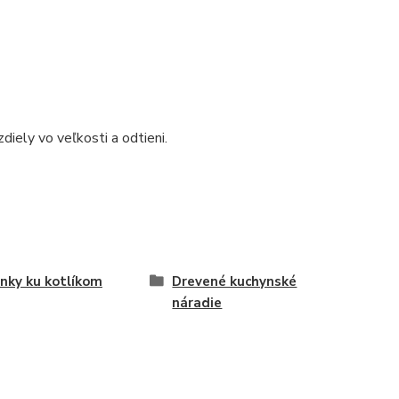
iely vo veľkosti a odtieni.
nky ku kotlíkom
Drevené kuchynské
náradie