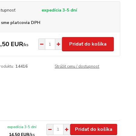
tupnosť
expedícia 3-5 dní
 sme platcovia DPH
,50 EUR
Pridať do košíka
/
ks
roduktu:
14416
Strážiť cenu / dostupnosť
expedícia 3-5 dní
Pridať do košíka
14,50 EUR
/
ks