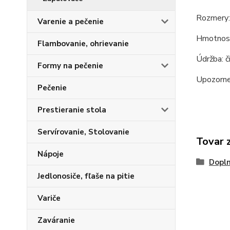
Rozmery: 
Varenie a pečenie
Hmotnosť:
Flambovanie, ohrievanie
Údržba: č
Formy na pečenie
Upozornen
Pečenie
Prestieranie stola
Servírovanie, Stolovanie
Tovar 
Nápoje
Dopln
Jedlonosiče, fľaše na pitie
Variče
Zaváranie