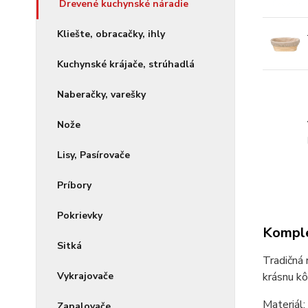
Drevené kuchynské náradie
Kliešte, obracačky, ihly
Kuchynské krájače, strúhadlá
Naberačky, varešky
Nože
Lisy, Pasírovače
Príbory
Pokrievky
Komple
Sitká
Tradičná 
krásnu kô
Vykrajovače
Materiál:
Zapalovače