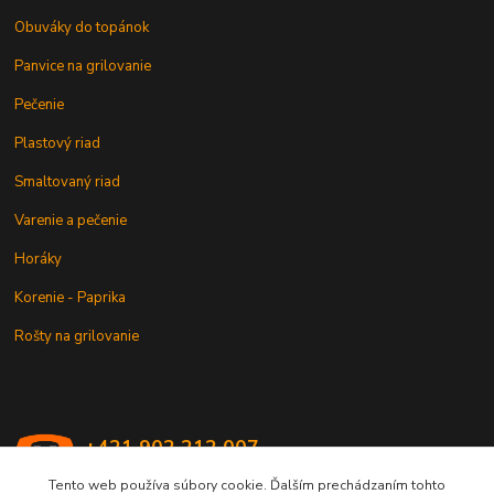
Obuváky do topánok
Panvice na grilovanie
Pečenie
Plastový riad
Smaltovaný riad
Varenie a pečenie
Horáky
Korenie - Paprika
Rošty na grilovanie
+421 902 212 007
od 8:00 - do 16:00 hod
Tento web používa súbory cookie. Ďalším prechádzaním tohto