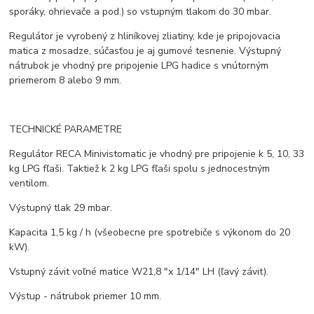
sporáky, ohrievače a pod.) so vstupným tlakom do 30 mbar.
Regulátor je vyrobený z hliníkovej zliatiny, kde je pripojovacia
matica z mosadze, súčasťou je aj gumové tesnenie. Výstupný
nátrubok je vhodný pre pripojenie LPG hadice s vnútorným
priemerom 8 alebo 9 mm.
TECHNICKÉ PARAMETRE
Regulátor RECA Minivistomatic je vhodný pre pripojenie k 5, 10, 33
kg LPG fľaši. Taktiež k 2 kg LPG fľaši spolu s jednocestným
ventilom.
Výstupný tlak 29 mbar.
Kapacita 1,5 kg / h (všeobecne pre spotrebiče s výkonom do 20
kW).
Vstupný závit voľné matice W21,8 "x 1/14" LH (ľavý závit).
Výstup - nátrubok priemer 10 mm.