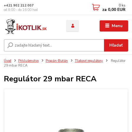
0
ks
+421 902 212 007
za
0,00 EUR
od 8:00 - do 16:00 hod
Menu
Hľadať
Úvod
Príslušenstvo
Propán-Bután
Tlakové regulátory
Regulátor
29 mbar RECA
Regulátor 29 mbar RECA