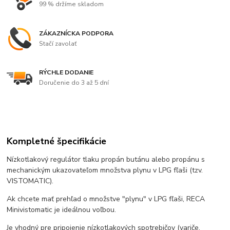
99 % držíme skladom
ZÁKAZNÍCKA PODPORA
Stačí zavolať
RÝCHLE DODANIE
Doručenie do 3 až 5 dní
Kompletné špecifikácie
Nízkotlakový regulátor tlaku propán butánu alebo propánu s
mechanickým ukazovateľom množstva plynu v LPG fľaši (tzv.
VISTOMATIC).
Ak chcete mať prehľad o množstve "plynu" v LPG fľaši, RECA
Minivistomatic je ideálnou voľbou.
Je vhodný pre pripojenie nízkotlakových spotrebičov (variče,