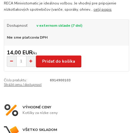
RECA Minivistomatic je ideálnou voľbou. Je vhodný pre pripojenie
nízkotlakových spotrebičov (variče, sporáky, ohriev...
celý popis
Dostupnosť
v externom sklade (7 dní)
Nie sme platcovia DPH
14,00 EUR
/
ks
Pridať do košíka
Číslo produktu:
6914900103
Strážiť cenu / dostupnosť
VÝHODNÉ CENY
Kotlíky za nízke ceny
VŠETKO SKLADOM