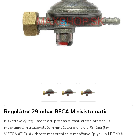
Regulátor 29 mbar RECA Minivistomatic
Nízkotlakový regulátor tlaku propán butánu alebo propánu s
mechanickým ukazovateľom množstva plynu v LPG fľaši (tzv.
VISTOMATIC). Ak chcete mať prehľad o množstve "plynu" v LPG fľaši,