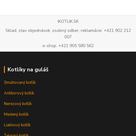
IKOTLIK.SK
Sklad, stav objednávok, osobný odber, reklamácie: +421 902 212
007
e-shop: +421 905 580 562
Kotlíky na guláš
Smaltovaný kotlík
Antikorový kotlík
Nerezový kotlík
Medený kotlík
Liatinový kotlík
Železný kotlík