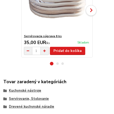
Servírovacia súprava 6 ks
Steakové 
35,00 EUR
19,90 E
Skladom
/
ks
Pridať do košíka
Tovar zaradený v kategóriách
Kuchynské nástroje
Servírovanie, Stolovanie
Drevené kuchynské náradie