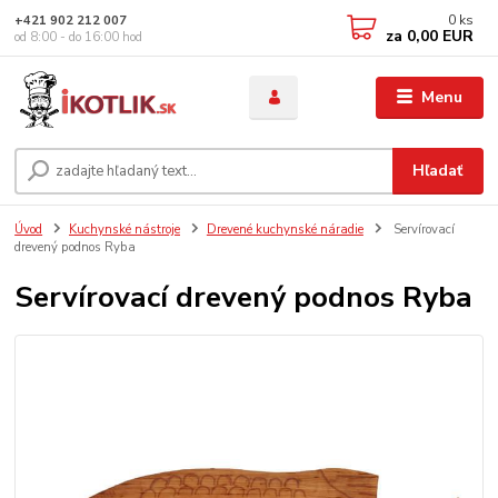
0
ks
+421 902 212 007
za
0,00 EUR
od 8:00 - do 16:00 hod
Menu
Hľadať
Úvod
Kuchynské nástroje
Drevené kuchynské náradie
Servírovací
drevený podnos Ryba
Servírovací drevený podnos Ryba