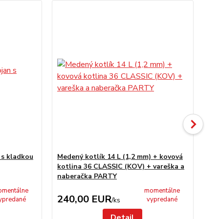
 s kladkou
Medený kotlík 14 L (1,2 mm) + kovová
Me
kotlina 36 CLASSIC (KOV) + vareška a
sm
naberačka PARTY
na
mentálne
momentálne
240,00 EUR
3
ypredané
vypredané
/
ks
Detail