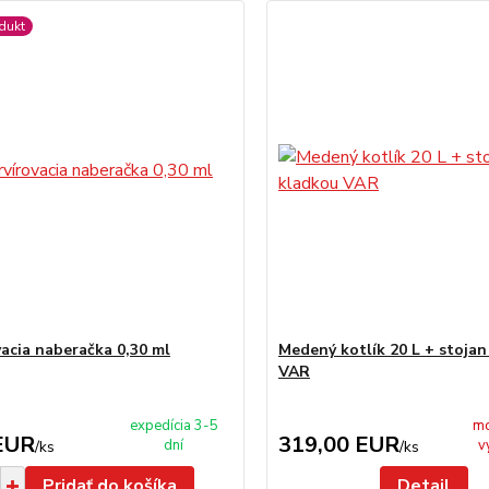
dukt
vacia naberačka 0,30 ml
Medený kotlík 20 L + stojan
VAR
expedícia 3-5
mo
EUR
319,00 EUR
dní
v
/
ks
/
ks
Pridať do košíka
Detail