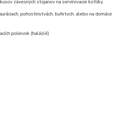
kusov závesných stojanov na servírovacie kotlíky.
štauráciach, pohostinstvách, bufetoch, alebo na domáce
acích polievok (haláslé)