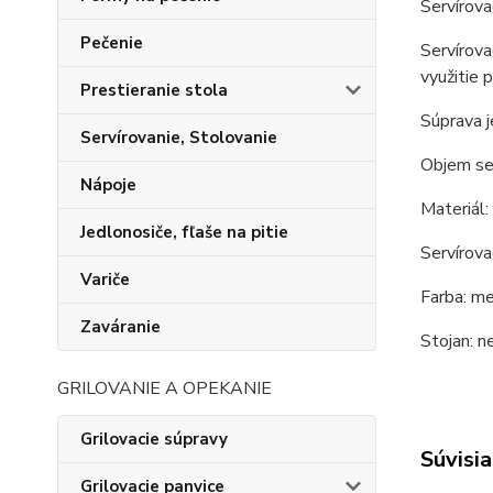
Servírova
Pečenie
Servírova
využitie 
Prestieranie stola
Súprava j
Servírovanie, Stolovanie
Objem ser
Nápoje
Materiál:
Jedlonosiče, fľaše na pitie
Servírova
Variče
Farba: m
Zaváranie
Stojan: n
GRILOVANIE A OPEKANIE
Grilovacie súpravy
Súvisia
Grilovacie panvice