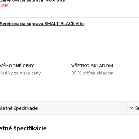
Servírovacia súprava INOX 6 ks
Servírovacia súprava SMALT BLACK 6 ks
VÝHODNÉ CENY
VŠETKO SKLADOM
Kotlíky za nízke ceny
99 % držíme skladom
etné špecifikácie
S
tné špecifikácie