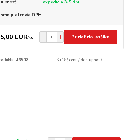
tupnosť
expedícia 3-5 dní
 sme platcovia DPH
5,00 EUR
Pridať do košíka
/
ks
roduktu:
46508
Strážiť cenu / dostupnosť