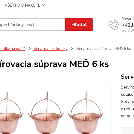
VŠETKO O NÁKUPE
Neviet
Hľadať
+421
od 8:0
otlíky na guláš
Servírovacie kotlíky
Servírovacia súprava MEĎ 6 ks
írovacia súprava MEĎ 6 ks
Serv
Servír
kotlíko
Servír
v rešt
pri gu