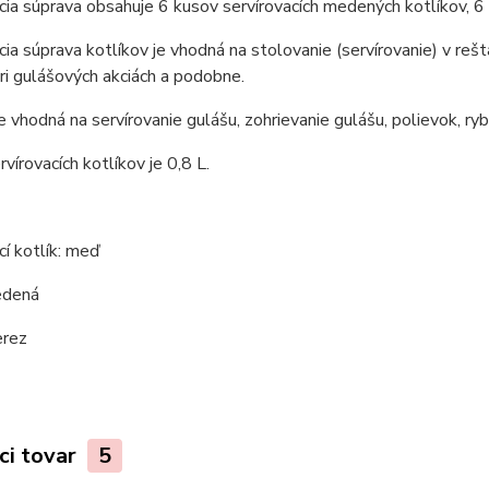
cia súprava obsahuje 6 kusov servírovacích medených kotlíkov, 6 
cia súprava kotlíkov je vhodná na stolovanie (servírovanie) v re
pri gulášových akciách a podobne.
e vhodná na servírovanie gulášu, zohrievanie gulášu, polievok, ryb
vírovacích kotlíkov je 0,8 L.
cí kotlík: meď
edená
erez
ci tovar
5