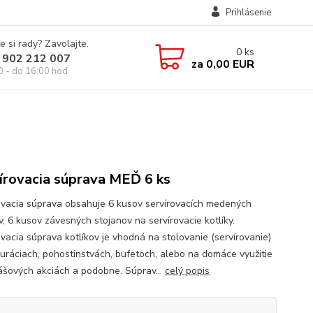
Prihlásenie
e si rady? Zavolajte.
0
ks
 902 212 007
za
0,00 EUR
0 - do 16:00 hod
írovacia súprava MEĎ 6 ks
ovacia súprava obsahuje 6 kusov servírovacích medených
v, 6 kusov závesných stojanov na servírovacie kotlíky.
ovacia súprava kotlíkov je vhodná na stolovanie (servírovanie)
auráciach, pohostinstvách, bufetoch, alebo na domáce využitie
lášových akciách a podobne. Súprav...
celý popis