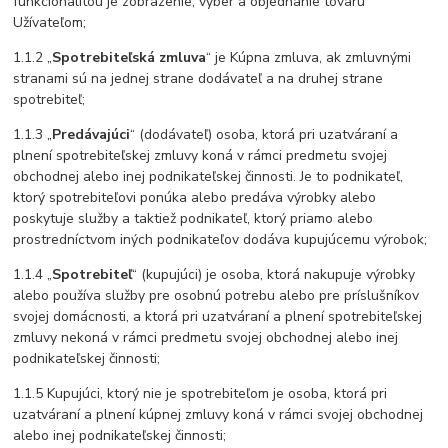
funkcionalitou je zobrazenie, výber a objednanie tovaru
Užívateľom;
1.1.2 „
Spotrebiteľská zmluva
“ je Kúpna zmluva, ak zmluvnými
stranami sú na jednej strane dodávateľ a na druhej strane
spotrebiteľ;
1.1.3 „
Predávajúci
“ (dodávateľ) osoba, ktorá pri uzatváraní a
plnení spotrebiteľskej zmluvy koná v rámci predmetu svojej
obchodnej alebo inej podnikateľskej činnosti. Je to podnikateľ,
ktorý spotrebiteľovi ponúka alebo predáva výrobky alebo
poskytuje služby a taktiež podnikateľ, ktorý priamo alebo
prostredníctvom iných podnikateľov dodáva kupujúcemu výrobok;
1.1.4 „
Spotrebiteľ
“ (kupujúci) je osoba, ktorá nakupuje výrobky
alebo používa služby pre osobnú potrebu alebo pre príslušníkov
svojej domácnosti, a ktorá pri uzatváraní a plnení spotrebiteľskej
zmluvy nekoná v rámci predmetu svojej obchodnej alebo inej
podnikateľskej činnosti;
1.1.5 Kupujúci, ktorý nie je spotrebiteľom je osoba, ktorá pri
uzatváraní a plnení kúpnej zmluvy koná v rámci svojej obchodnej
alebo inej podnikateľskej činnosti;