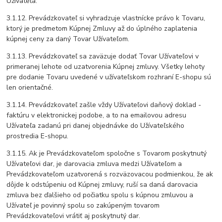
Užívateľa.
3.1.12. Prevádzkovateľ si vyhradzuje vlastnícke právo k Tovaru,
ktorý je predmetom Kúpnej Zmluvy až do úplného zaplatenia
kúpnej ceny za daný Tovar Užívateľom.
3.1.13. Prevádzkovateľ sa zaväzuje dodať Tovar Užívateľovi v
primeranej lehote od uzatvorenia Kúpnej zmluvy. Všetky lehoty
pre dodanie Tovaru uvedené v užívateľskom rozhraní E-shopu sú
len orientačné.
3.1.14. Prevádzkovateľ zašle vždy Užívateľovi daňový doklad -
faktúru v elektronickej podobe, a to na emailovou adresu
Užívateľa zadanú pri danej objednávke do Užívateľského
prostredia E-shopu.
3.1.15. Ak je Prevádzkovateľom spoločne s Tovarom poskytnutý
Užívateľovi dar, je darovacia zmluva medzi Užívateľom a
Prevádzkovateľom uzatvorená s rozväzovacou podmienkou, že ak
dôjde k odstúpeniu od Kúpnej zmluvy, ruší sa daná darovacia
zmluva bez ďalšieho od počiatku spolu s kúpnou zmluvou a
Užívateľ je povinný spolu so zakúpeným tovarom
Prevádzkovateľovi vrátiť aj poskytnutý dar.