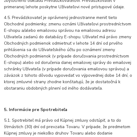
zbytočného odkladu Prevádzkovateľovi. Prevádzkovateľ v
primeranej lehote poskytne Užívateľovi nové prístupové údaje.
4.5. Prevádzkovateľ je oprávnený jednostranne meniť tieto
Obchodné podmienky; zmenu oznámi Užívateľovi prostredníctvom
E-shopu a/alebo emailovou správou na emailovou adresu
Užívateľa zadanú do databázy E-shopu. Užívateľ má právo zmeny
Obchodných podmienok odmietnuť v lehote 14 dní od prvého
prihlásenia sa do Užívateľského účtu po oznámení zmeny
Obchodných podmienok (v prípade doručovania prostredníctvom
E-shopu) alebo od doručenia danej emailovej správy do emailovej
schránky Užívateľa (v prípade doručovania emailovou správou) a
záväzok z tohoto dôvodu vypovedať vo výpovednej dobe 14 dní, o
ktorej zmluvné strany zhodne konštatujú, že je dostatočná k
obstaraniu obdobných plnení od iného dodávateľa.
5. Informácie pre Spotrebiteľa
5.1. Spotrebiteľ má právo od Kúpnej zmluvy odstúpiť, a to do
štrnástich (30) dní od prevzatia Tovaru. V prípade, že predmetom
Kúpnej zmluvy je niekoľko druhov Tovaru alebo dodanie