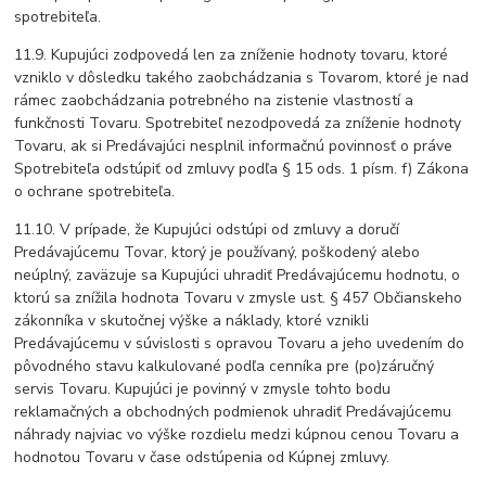
spotrebiteľa.
11.9. Kupujúci zodpovedá len za zníženie hodnoty tovaru, ktoré
vzniklo v dôsledku takého zaobchádzania s Tovarom, ktoré je nad
rámec zaobchádzania potrebného na zistenie vlastností a
funkčnosti Tovaru. Spotrebiteľ nezodpovedá za zníženie hodnoty
Tovaru, ak si Predávajúci nesplnil informačnú povinnosť o práve
Spotrebiteľa odstúpiť od zmluvy podľa § 15 ods. 1 písm. f) Zákona
o ochrane spotrebiteľa.
11.10. V prípade, že Kupujúci odstúpi od zmluvy a doručí
Predávajúcemu Tovar, ktorý je používaný, poškodený alebo
neúplný, zaväzuje sa Kupujúci uhradiť Predávajúcemu hodnotu, o
ktorú sa znížila hodnota Tovaru v zmysle ust. § 457 Občianskeho
zákonníka v skutočnej výške a náklady, ktoré vznikli
Predávajúcemu v súvislosti s opravou Tovaru a jeho uvedením do
pôvodného stavu kalkulované podľa cenníka pre (po)záručný
servis Tovaru. Kupujúci je povinný v zmysle tohto bodu
reklamačných a obchodných podmienok uhradiť Predávajúcemu
náhrady najviac vo výške rozdielu medzi kúpnou cenou Tovaru a
hodnotou Tovaru v čase odstúpenia od Kúpnej zmluvy.