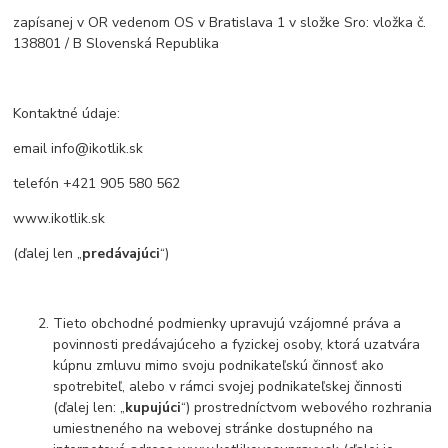
zapísanej v OR vedenom OS v Bratislava 1 v složke Sro: vložka č.
138801 / B Slovenská Republika
Kontaktné údaje:
email info@ikotlik.sk
telefón +421 905 580 562
www.ikotlik.sk
(ďalej len „
predávajúci
“)
Tieto obchodné podmienky upravujú vzájomné práva a
povinnosti predávajúceho a fyzickej osoby, ktorá uzatvára
kúpnu zmluvu mimo svoju podnikateľskú činnosť ako
spotrebiteľ, alebo v rámci svojej podnikateľskej činnosti
(ďalej len: „
kupujúci
“) prostredníctvom webového rozhrania
umiestneného na webovej stránke dostupného na