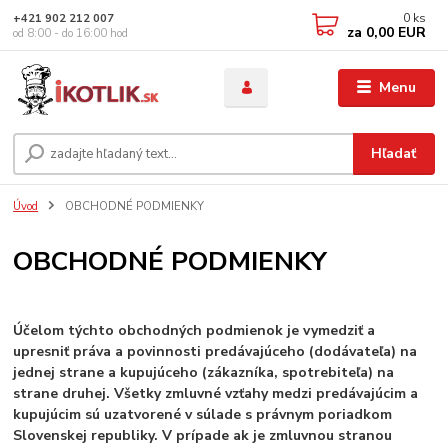
0
ks
+421 902 212 007
za
0,00 EUR
od 8:00 - do 16:00 hod
Menu
Hľadať
Úvod
OBCHODNÉ PODMIENKY
OBCHODNÉ PODMIENKY
Účelom týchto obchodných podmienok je vymedziť a
upresniť práva a povinnosti predávajúceho (dodávateľa) na
jednej strane a kupujúceho (zákazníka, spotrebiteľa) na
strane druhej. Všetky zmluvné vzťahy medzi predávajúcim a
kupujúcim sú uzatvorené v súlade s právnym poriadkom
Slovenskej republiky. V prípade ak je zmluvnou stranou