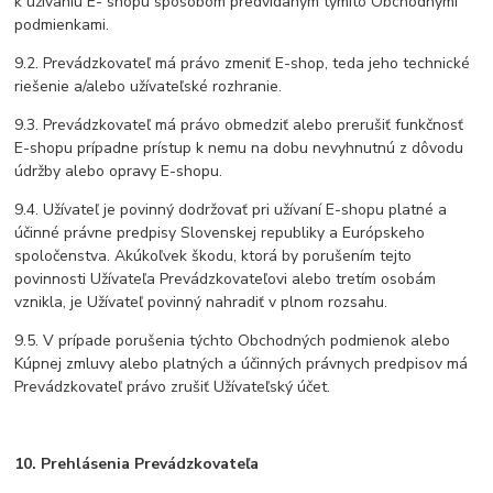
k užívaniu E- shopu spôsobom predvídaným týmito Obchodnými
podmienkami.
9.2. Prevádzkovateľ má právo zmeniť E-shop, teda jeho technické
riešenie a/alebo užívateľské rozhranie.
9.3. Prevádzkovateľ má právo obmedziť alebo prerušiť funkčnosť
E-shopu prípadne prístup k nemu na dobu nevyhnutnú z dôvodu
údržby alebo opravy E-shopu.
9.4. Užívateľ je povinný dodržovať pri užívaní E-shopu platné a
účinné právne predpisy Slovenskej republiky a Európskeho
spoločenstva. Akúkoľvek škodu, ktorá by porušením tejto
povinnosti Užívateľa Prevádzkovateľovi alebo tretím osobám
vznikla, je Užívateľ povinný nahradiť v plnom rozsahu.
9.5. V prípade porušenia týchto Obchodných podmienok alebo
Kúpnej zmluvy alebo platných a účinných právnych predpisov má
Prevádzkovateľ právo zrušiť Užívateľský účet.
10. Prehlásenia Prevádzkovateľa