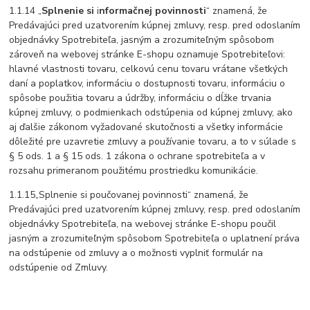
1.1.14 „
Splnenie si
i
nformačnej povinnosti
“ znamená, že
Predávajúci pred uzatvorením kúpnej zmluvy, resp. pred odoslaním
objednávky Spotrebiteľa, jasným a zrozumiteľným spôsobom
zároveň na webovej stránke E-shopu oznamuje Spotrebiteľovi:
hlavné vlastnosti tovaru, celkovú cenu tovaru vrátane všetkých
daní a poplatkov, informáciu o dostupnosti tovaru, informáciu o
spôsobe použitia tovaru a údržby, informáciu o dĺžke trvania
kúpnej zmluvy, o podmienkach odstúpenia od kúpnej zmluvy, ako
aj ďalšie zákonom vyžadované skutočnosti a všetky informácie
dôležité pre uzavretie zmluvy a používanie tovaru, a to v súlade s
§ 5 ods. 1 a § 15 ods. 1 zákona o ochrane spotrebiteľa a v
rozsahu primeranom použitému prostriedku komunikácie.
1.1.15„Splnenie si poučovanej povinnosti“ znamená, že
Predávajúci pred uzatvorením kúpnej zmluvy, resp. pred odoslaním
objednávky Spotrebiteľa, na webovej stránke E-shopu poučil
jasným a zrozumiteľným spôsobom Spotrebiteľa o uplatnení práva
na odstúpenie od zmluvy a o možnosti vyplniť formulár na
odstúpenie od Zmluvy.