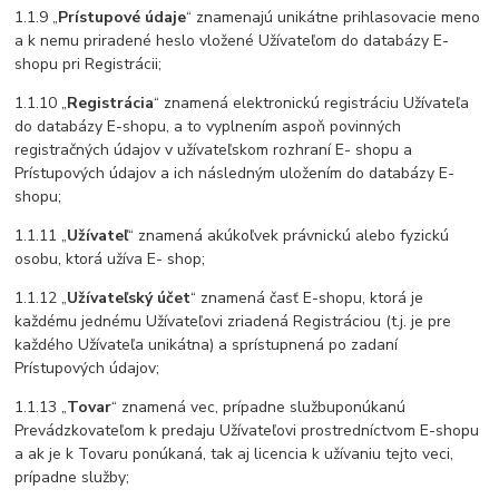
1.1.9 „
Prístupové údaje
“ znamenajú unikátne prihlasovacie meno
a k nemu priradené heslo vložené Užívateľom do databázy E-
shopu pri Registrácii;
1.1.10 „
Registrácia
“ znamená elektronickú registráciu Užívateľa
do databázy E-shopu, a to vyplnením aspoň povinných
registračných údajov v užívateľskom rozhraní E- shopu a
Prístupových údajov a ich následným uložením do databázy E-
shopu;
1.1.11 „
Užívateľ
“ znamená akúkoľvek právnickú alebo fyzickú
osobu, ktorá užíva E- shop;
1.1.12 „
Užívateľský účet
“ znamená časť E-shopu, ktorá je
každému jednému Užívateľovi zriadená Registráciou (t.j. je pre
každého Užívateľa unikátna) a sprístupnená po zadaní
Prístupových údajov;
1.1.13 „
Tovar
“ znamená vec, prípadne službuponúkanú
Prevádzkovateľom k predaju Užívateľovi prostredníctvom E-shopu
a ak je k Tovaru ponúkaná, tak aj licencia k užívaniu tejto veci,
prípadne služby;