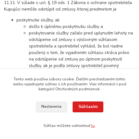
11.11. V súlade s ust. § 19 ods. 1 Zákona o ochrane spotrebiteľa
Kupujúci nemôže odstúpiť od zmluvy, ktorej predmetom je
poskytnutie služby, ak
došlo k úplnému poskytnutiu služby a
poskytovanie služby začalo pred uplynutím lehoty na
odstúpenie od zmluvy s výslovným súhlasom
spotrebiteľa a spotrebiteľ vyhlásil, že bol riadne
poučený o tom, že vyjadrením súhlasu stráca právo
na odstúpenie od zmluvy po úplnom poskytnutí
služby, ak je podľa zmluvy spotrebiteľ povinný
zaplatiť cenu,
Tento web používa súbory cookie. Ďalším prechádzaním tohto
webu vyjadrujete súhlas s ich používaním. Viac informácií v pod
kategórií Obchodných podmienok.
dodanie alebo poskytnutie produktu, ktorého cena závisí od
Súhlasím
Nastavenia
pohybu cien na finančnom trhu, ktorý obchodník nemôže
ovplyvniť a ku ktorému môže dôjsť počas plynutia lehoty na
odstúpenie od zmluvy,
Súhlas môžete odmietnuť
tu
.