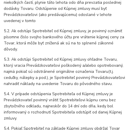
niekoľkých častí, plynie táto lehota odo dňa prevzatia poslednej
dodávky Tovaru. Odstúpenie od Kúpnej zmluvy musí byť
Prevádzkovateľovi (ako predávajúcemu) odoslané v lehote
uvedenej v tomto
5.2. Ak odstúpi Spotrebiteľ od Kúpnej zmluvy, je povinný oznámiť
písomne číslo svojho bankového účtu pre vrátenie kúpnej ceny za
Tovar, ktorá môže byť znížená ak sú na to splnené zákonné
dôvody.
5.3. Ak odstúpi Spotrebiteľ od Kúpnej zmluvy ohľadne Tovaru,
ktorý vracia Prevádzkovateľovi poškodený a/alebo opotrebovaný,
najmä pokiaľ sú odstránené originálne označenia Tovaru(t.j.
ceduľky, nálepky a pod.), je Spotrebiteľ povinný Prevádzkovateľovi
nahradiť náklady na uvedenie Tovaru do pôvodného stavu.
5.4. V prípade odstúpenia Spotrebiteľa od Kúpnej zmluvy je
Prevádzkovateľ povinný vrátiť Spotrebiteľovi kúpnu cenu bez
zbytočného odkladu, najneskôr do 14 dní odo dňa, kedy bol
informovaný o rozhodnutí Spotrebiteľa odstúpiť od danej Kúpnej
zmluvy.
5.4. Pokiaľ Spotrebiteľ na základe Kúpnej zmluvy obdržal Tovar