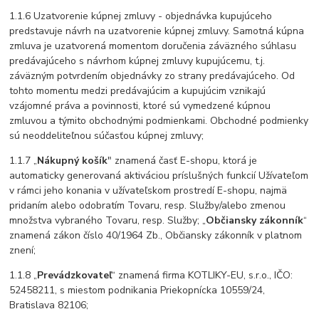
1.1.6 Uzatvorenie kúpnej zmluvy - objednávka kupujúceho
predstavuje návrh na uzatvorenie kúpnej zmluvy. Samotná kúpna
zmluva je uzatvorená momentom doručenia záväzného súhlasu
predávajúceho s návrhom kúpnej zmluvy kupujúcemu, t.j.
záväzným potvrdením objednávky zo strany predávajúceho. Od
tohto momentu medzi predávajúcim a kupujúcim vznikajú
vzájomné práva a povinnosti, ktoré sú vymedzené kúpnou
zmluvou a týmito obchodnými podmienkami. Obchodné podmienky
sú neoddeliteľnou súčasťou kúpnej zmluvy;
1.1.7 „
Nákupný košík
" znamená časť E-shopu, ktorá je
automaticky generovaná aktiváciou príslušných funkcií Užívateľom
v rámci jeho konania v užívateľskom prostredí E-shopu, najmä
pridaním alebo odobratím Tovaru, resp. Služby/alebo zmenou
množstva vybraného Tovaru, resp. Služby; „
Občiansky zákonník
“
znamená zákon číslo 40/1964 Zb., Občiansky zákonník v platnom
znení;
1.1.8 „
Prevádzkovateľ
“ znamená firma KOTLIKY-EU, s.r.o., IČO:
52458211, s miestom podnikania Priekopnícka 10559/24,
Bratislava 82106;