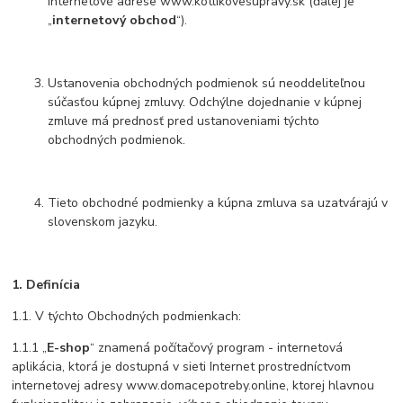
internetové adrese www.kotlikovesupravy.sk (ďalej je
„
internetový obchod
“).
Ustanovenia obchodných podmienok sú neoddeliteľnou
súčasťou kúpnej zmluvy. Odchýlne dojednanie v kúpnej
zmluve má prednosť pred ustanoveniami týchto
obchodných podmienok.
Tieto obchodné podmienky a kúpna zmluva sa uzatvárajú v
slovenskom jazyku.
1.
Definícia
1.1. V týchto Obchodných podmienkach:
1.1.1 „
E-shop
“ znamená počítačový program - internetová
aplikácia, ktorá je dostupná v sieti Internet prostredníctvom
internetovej adresy www.domacepotreby.online, ktorej hlavnou