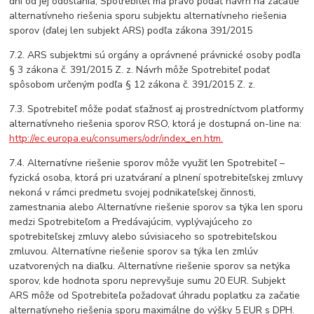
dní od jej odoslania, Spotrebiteľ má právo podať návrh na začatie
alternatívneho riešenia sporu subjektu alternatívneho riešenia
sporov (ďalej len subjekt ARS) podľa zákona 391/2015
7.2. ARS subjektmi sú orgány a oprávnené právnické osoby podľa
§ 3 zákona č. 391/2015 Z. z. Návrh môže Spotrebiteľ podať
spôsobom určeným podľa § 12 zákona č. 391/2015 Z. z.
7.3. Spotrebiteľ môže podať sťažnosť aj prostredníctvom platformy
alternatívneho riešenia sporov RSO, ktorá je dostupná on-line na:
http://ec.europa.eu/consumers/odr/index_en.htm.
7.4. Alternatívne riešenie sporov môže využiť len Spotrebiteľ –
fyzická osoba, ktorá pri uzatváraní a plnení spotrebiteľskej zmluvy
nekoná v rámci predmetu svojej podnikateľskej činnosti,
zamestnania alebo Alternatívne riešenie sporov sa týka len sporu
medzi Spotrebiteľom a Predávajúcim, vyplývajúceho zo
spotrebiteľskej zmluvy alebo súvisiaceho so spotrebiteľskou
zmluvou. Alternatívne riešenie sporov sa týka len zmlúv
uzatvorených na diaľku. Alternatívne riešenie sporov sa netýka
sporov, kde hodnota sporu neprevyšuje sumu 20 EUR. Subjekt
ARS môže od Spotrebiteľa požadovať úhradu poplatku za začatie
alternatívneho riešenia sporu maximálne do výšky 5 EUR s DPH.