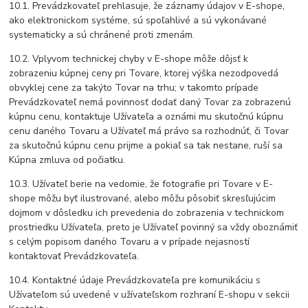
10.1. Prevádzkovateľ prehlasuje, že záznamy údajov v E-shope,
ako elektronickom systéme, sú spoľahlivé a sú vykonávané
systematicky a sú chránené proti zmenám.
10.2. Vplyvom technickej chyby v E-shope môže dôjsť k
zobrazeniu kúpnej ceny pri Tovare, ktorej výška nezodpovedá
obvyklej cene za takýto Tovar na trhu; v takomto prípade
Prevádzkovateľ nemá povinnosť dodať daný Tovar za zobrazenú
kúpnu cenu, kontaktuje Užívateľa a oznámi mu skutočnú kúpnu
cenu daného Tovaru a Užívateľ má právo sa rozhodnúť, či Tovar
za skutočnú kúpnu cenu prijme a pokiaľ sa tak nestane, ruší sa
Kúpna zmluva od počiatku.
10.3. Užívateľ berie na vedomie, že fotografie pri Tovare v E-
shope môžu byť ilustrované, alebo môžu pôsobiť skresľujúcim
dojmom v dôsledku ich prevedenia do zobrazenia v technickom
prostriedku Užívateľa, preto je Užívateľ povinný sa vždy oboznámiť
s celým popisom daného Tovaru a v prípade nejasností
kontaktovať Prevádzkovateľa.
10.4. Kontaktné údaje Prevádzkovateľa pre komunikáciu s
Užívateľom sú uvedené v užívateľskom rozhraní E-shopu v sekcii