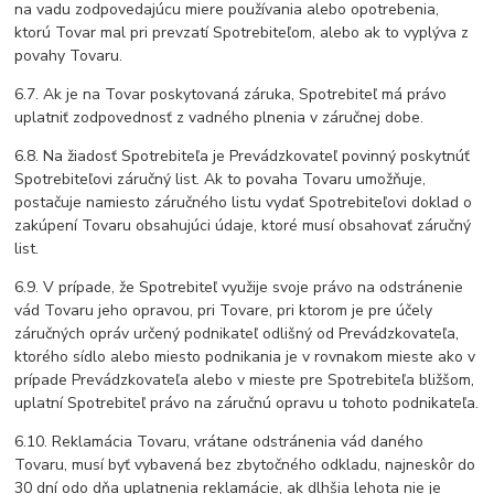
na vadu zodpovedajúcu miere používania alebo opotrebenia,
ktorú Tovar mal pri prevzatí Spotrebiteľom, alebo ak to vyplýva z
povahy Tovaru.
6.7. Ak je na Tovar poskytovaná záruka, Spotrebiteľ má právo
uplatniť zodpovednosť z vadného plnenia v záručnej dobe.
6.8. Na žiadosť Spotrebiteľa je Prevádzkovateľ povinný poskytnúť
Spotrebiteľovi záručný list. Ak to povaha Tovaru umožňuje,
postačuje namiesto záručného listu vydať Spotrebiteľovi doklad o
zakúpení Tovaru obsahujúci údaje, ktoré musí obsahovať záručný
list.
6.9. V prípade, že Spotrebiteľ využije svoje právo na odstránenie
vád Tovaru jeho opravou, pri Tovare, pri ktorom je pre účely
záručných opráv určený podnikateľ odlišný od Prevádzkovateľa,
ktorého sídlo alebo miesto podnikania je v rovnakom mieste ako v
prípade Prevádzkovateľa alebo v mieste pre Spotrebiteľa bližšom,
uplatní Spotrebiteľ právo na záručnú opravu u tohoto podnikateľa.
6.10. Reklamácia Tovaru, vrátane odstránenia vád daného
Tovaru, musí byť vybavená bez zbytočného odkladu, najneskôr do
30 dní odo dňa uplatnenia reklamácie, ak dlhšia lehota nie je