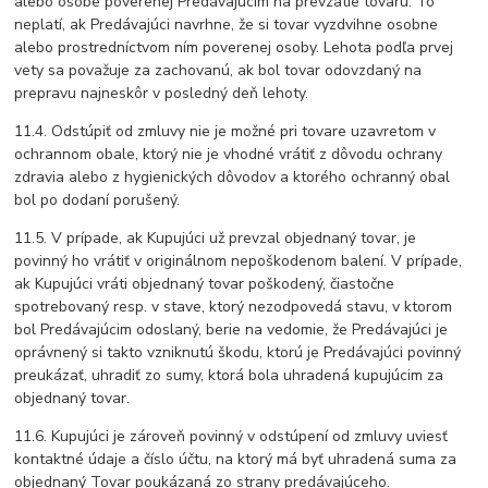
alebo osobe poverenej Predávajúcim na prevzatie tovaru. To
neplatí, ak Predávajúci navrhne, že si tovar vyzdvihne osobne
alebo prostredníctvom ním poverenej osoby. Lehota podľa prvej
vety sa považuje za zachovanú, ak bol tovar odovzdaný na
prepravu najneskôr v posledný deň lehoty.
11.4. Odstúpiť od zmluvy nie je možné pri tovare uzavretom v
ochrannom obale, ktorý nie je vhodné vrátiť z dôvodu ochrany
zdravia alebo z hygienických dôvodov a ktorého ochranný obal
bol po dodaní porušený.
11.5. V prípade, ak Kupujúci už prevzal objednaný tovar, je
povinný ho vrátiť v originálnom nepoškodenom balení. V prípade,
ak Kupujúci vráti objednaný tovar poškodený, čiastočne
spotrebovaný resp. v stave, ktorý nezodpovedá stavu, v ktorom
bol Predávajúcim odoslaný, berie na vedomie, že Predávajúci je
oprávnený si takto vzniknutú škodu, ktorú je Predávajúci povinný
preukázať, uhradiť zo sumy, ktorá bola uhradená kupujúcim za
objednaný tovar.
11.6. Kupujúci je zároveň povinný v odstúpení od zmluvy uviesť
kontaktné údaje a číslo účtu, na ktorý má byť uhradená suma za
objednaný Tovar poukázaná zo strany predávajúceho.