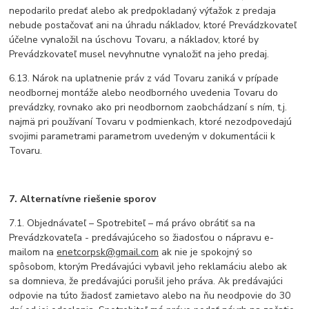
nepodarilo predať alebo ak predpokladaný výťažok z predaja
nebude postačovať ani na úhradu nákladov, ktoré Prevádzkovateľ
účelne vynaložil na úschovu Tovaru, a nákladov, ktoré by
Prevádzkovateľ musel nevyhnutne vynaložiť na jeho predaj.
6.13. Nárok na uplatnenie práv z vád Tovaru zaniká v prípade
neodbornej montáže alebo neodborného uvedenia Tovaru do
prevádzky, rovnako ako pri neodbornom zaobchádzaní s ním, t.j.
najmä pri používaní Tovaru v podmienkach, ktoré nezodpovedajú
svojimi parametrami parametrom uvedeným v dokumentácii k
Tovaru.
7. Alternatívne riešenie sporov
7.1. Objednávateľ – Spotrebiteľ – má právo obrátiť sa na
Prevádzkovateľa - predávajúceho so žiadosťou o nápravu e-
mailom na
enetcorpsk@gmail.com
ak nie je spokojný so
spôsobom, ktorým Predávajúci vybavil jeho reklamáciu alebo ak
sa domnieva, že predávajúci porušil jeho práva. Ak predávajúci
odpovie na túto žiadosť zamietavo alebo na ňu neodpovie do 30