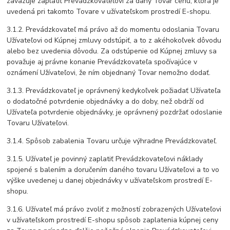
zaväzuje zaplatiť Prevádzkovateľovi za daný Tovar cenu, ktorá je
uvedená pri takomto Tovare v užívateľskom prostredí E-shopu.
3.1.2. Prevádzkovateľ má právo až do momentu odoslania Tovaru
Užívateľovi od Kúpnej zmluvy odstúpiť, a to z akéhokoľvek dôvodu
alebo bez uvedenia dôvodu. Za odstúpenie od Kúpnej zmluvy sa
považuje aj právne konanie Prevádzkovateľa spočívajúce v
oznámení Užívateľovi, že ním objednaný Tovar nemožno dodať.
3.1.3. Prevádzkovateľ je oprávnený kedykoľvek požiadať Užívateľa
o dodatočné potvrdenie objednávky a do doby, než obdrží od
Užívateľa potvrdenie objednávky, je oprávnený pozdržať odoslanie
Tovaru Užívateľovi.
3.1.4. Spôsob zabalenia Tovaru určuje výhradne Prevádzkovateľ.
3.1.5. Užívateľ je povinný zaplatiť Prevádzkovateľovi náklady
spojené s balením a doručením daného tovaru Užívateľovi a to vo
výške uvedenej u danej objednávky v užívateľskom prostredí E-
shopu.
3.1.6. Užívateľ má právo zvoliť z možností zobrazených Užívateľovi
v užívateľskom prostredí E-shopu spôsob zaplatenia kúpnej ceny