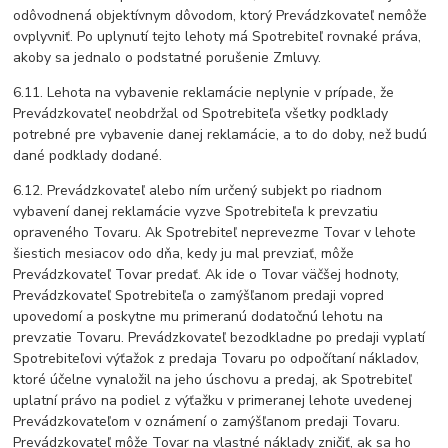
odôvodnená objektívnym dôvodom, ktorý Prevádzkovateľ nemôže
ovplyvniť. Po uplynutí tejto lehoty má Spotrebiteľ rovnaké práva,
akoby sa jednalo o podstatné porušenie Zmluvy.
6.11. Lehota na vybavenie reklamácie neplynie v prípade, že
Prevádzkovateľ neobdržal od Spotrebiteľa všetky podklady
potrebné pre vybavenie danej reklamácie, a to do doby, než budú
dané podklady dodané.
6.12. Prevádzkovateľ alebo ním určený subjekt po riadnom
vybavení danej reklamácie vyzve Spotrebiteľa k prevzatiu
opraveného Tovaru. Ak Spotrebiteľ neprevezme Tovar v lehote
šiestich mesiacov odo dňa, kedy ju mal prevziať, môže
Prevádzkovateľ Tovar predať. Ak ide o Tovar väčšej hodnoty,
Prevádzkovateľ Spotrebiteľa o zamýšľanom predaji vopred
upovedomí a poskytne mu primeranú dodatočnú lehotu na
prevzatie Tovaru. Prevádzkovateľ bezodkladne po predaji vyplatí
Spotrebiteľovi výťažok z predaja Tovaru po odpočítaní nákladov,
ktoré účelne vynaložil na jeho úschovu a predaj, ak Spotrebiteľ
uplatní právo na podiel z výťažku v primeranej lehote uvedenej
Prevádzkovateľom v oznámení o zamýšľanom predaji Tovaru.
Prevádzkovateľ môže Tovar na vlastné náklady zničiť, ak sa ho