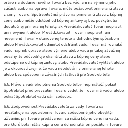
právo na dodanie nového Tovaru bez vád, ani na výmenu jeho
súčasti alebo na opravu Tovaru, môže požadovať primeranú zľavu
z ceny Tovaru. Spotrebiteľ má právo na primeranú zľavu z kúpnej
ceny alebo môže odstúpiť od kúpnej zmluvy aj bez poskytnutia
dodatočnej primeranej lehoty, ak Prevádzkovateľ Tovar neopravil
ani nevymenil alebo Prevádzkovateľ Tovar neopravil ani
nevymenil Tovar v stanovenej lehote a dohodnutým spôsobom
alebo Prevádzkovateľ odmietol odstrániť vadu, Tovar má rovnakú
vadu napriek oprave alebo výmene alebo vada je takej závažnej
povahy, že odôvodňuje okamžitú zľavu z kúpnej ceny alebo
odstúpenie od kúpnej zmluvy, alebo Prevádzkovateľ vyhlásil alebo
je z okolností zrejmé, že vadu neodstráni v primeranej lehote
alebo bez spôsobenia závažných ťažkostí pre Spotrebiteľa.
6.5. Právo z vadného plnenia Spotrebiteľovi neprináleží, pokiaľ
Spotrebiteľ pred prevzatím Tovaru vedel, že Tovar má vadu, alebo
pokiaľ Spotrebiteľ vadu sám spôsobil.
6.6. Zodpovednosť Prevádzkovateľa za vady Tovaru sa
nevzťahuje na opotrebenie Tovaru spôsobené jeho obvyklým
užívaním, pri Tovare predávanom za nižšiu kúpnu cenu na vadu,
pre ktorú bola nižšia kúpna cena dohodnutá, pri použitom Tovare