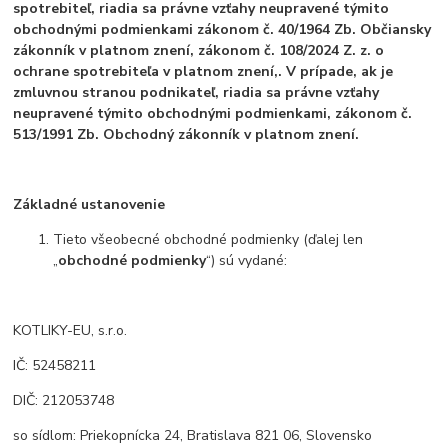
spotrebiteľ, riadia sa právne vzťahy neupravené týmito
obchodnými podmienkami zákonom č. 40/1964 Zb. Občiansky
zákonník v platnom znení, zákonom č. 108/2024 Z. z. o
ochrane spotrebiteľa v platnom znení,. V prípade, ak je
zmluvnou stranou podnikateľ, riadia sa právne vzťahy
neupravené týmito obchodnými podmienkami, zákonom č.
513/1991 Zb. Obchodný zákonník v platnom znení.
Základné ustanovenie
Tieto všeobecné obchodné podmienky (ďalej len
„
obchodné podmienky
“) sú vydané:
KOTLIKY-EU, s.r.o.
IČ: 52458211
DIČ: 212053748
so sídlom: Priekopnícka 24, Bratislava 821 06, Slovensko