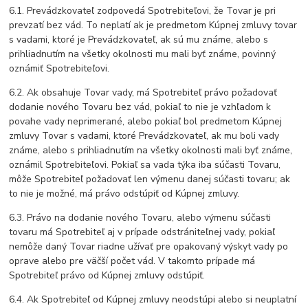
6.1. Prevádzkovateľ zodpovedá Spotrebiteľovi, že Tovar je pri
prevzatí bez vád. To neplatí ak je predmetom Kúpnej zmluvy tovar
s vadami, ktoré je Prevádzkovateľ, ak sú mu známe, alebo s
prihliadnutím na všetky okolnosti mu mali byť známe, povinný
oznámiť Spotrebiteľovi.
6.2. Ak obsahuje Tovar vady, má Spotrebiteľ právo požadovať
dodanie nového Tovaru bez vád, pokiaľ to nie je vzhľadom k
povahe vady neprimerané, alebo pokiaľ bol predmetom Kúpnej
zmluvy Tovar s vadami, ktoré Prevádzkovateľ, ak mu boli vady
známe, alebo s prihliadnutím na všetky okolnosti mali byť známe,
oznámil Spotrebiteľovi. Pokiaľ sa vada týka iba súčasti Tovaru,
môže Spotrebiteľ požadovať len výmenu danej súčasti tovaru; ak
to nie je možné, má právo odstúpiť od Kúpnej zmluvy.
6.3. Právo na dodanie nového Tovaru, alebo výmenu súčasti
tovaru má Spotrebiteľ aj v prípade odstrániteľnej vady, pokiaľ
nemôže daný Tovar riadne užívať pre opakovaný výskyt vady po
oprave alebo pre väčší počet vád. V takomto prípade má
Spotrebiteľ právo od Kúpnej zmluvy odstúpiť.
6.4. Ak Spotrebiteľ od Kúpnej zmluvy neodstúpi alebo si neuplatní