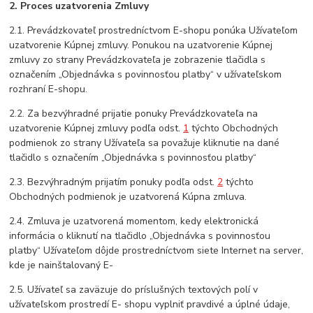
2. Proces uzatvorenia Zmluvy
2.1. Prevádzkovateľ prostredníctvom E-shopu ponúka Užívateľom
uzatvorenie Kúpnej zmluvy. Ponukou na uzatvorenie Kúpnej
zmluvy zo strany Prevádzkovateľa je zobrazenie tlačidla s
označením „Objednávka s povinnosťou platby“ v užívateľskom
rozhraní E-shopu.
2.2. Za bezvýhradné prijatie ponuky Prevádzkovateľa na
uzatvorenie Kúpnej zmluvy podľa odst.
1
týchto Obchodných
podmienok zo strany Užívateľa sa považuje kliknutie na dané
tlačidlo s označením „Objednávka s povinnosťou platby“
2.3. Bezvýhradným prijatím ponuky podľa odst.
2
týchto
Obchodných podmienok je uzatvorená Kúpna zmluva.
2.4. Zmluva je uzatvorená momentom, kedy elektronická
informácia o kliknutí na tlačidlo „Objednávka s povinnosťou
platby“ Užívateľom dôjde prostredníctvom siete Internet na server,
kde je nainštalovaný E-
2.5. Užívateľ sa zaväzuje do príslušných textových polí v
užívateľskom prostredí E- shopu vyplniť pravdivé a úplné údaje,