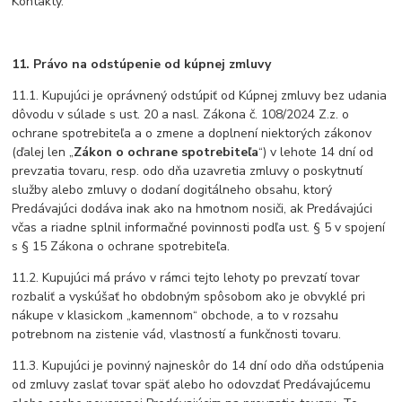
Kontakty.
11. Právo na odstúpenie od kúpnej zmluvy
11.1. Kupujúci je oprávnený odstúpiť od Kúpnej zmluvy bez udania
dôvodu v súlade s ust. 20 a nasl. Zákona č. 108/2024 Z.z. o
ochrane spotrebiteľa a o zmene a doplnení niektorých zákonov
(ďalej len „
Zákon o ochrane spotrebiteľa
“) v lehote 14 dní od
prevzatia tovaru, resp. odo dňa uzavretia zmluvy o poskytnutí
služby alebo zmluvy o dodaní dogitálneho obsahu, ktorý
Predávajúci dodáva inak ako na hmotnom nosiči, ak Predávajúci
včas a riadne splnil informačné povinnosti podľa ust. § 5 v spojení
s § 15 Zákona o ochrane spotrebiteľa.
11.2. Kupujúci má právo v rámci tejto lehoty po prevzatí tovar
rozbaliť a vyskúšať ho obdobným spôsobom ako je obvyklé pri
nákupe v klasickom „kamennom“ obchode, a to v rozsahu
potrebnom na zistenie vád, vlastností a funkčnosti tovaru.
11.3. Kupujúci je povinný najneskôr do 14 dní odo dňa odstúpenia
od zmluvy zaslať tovar späť alebo ho odovzdať Predávajúcemu