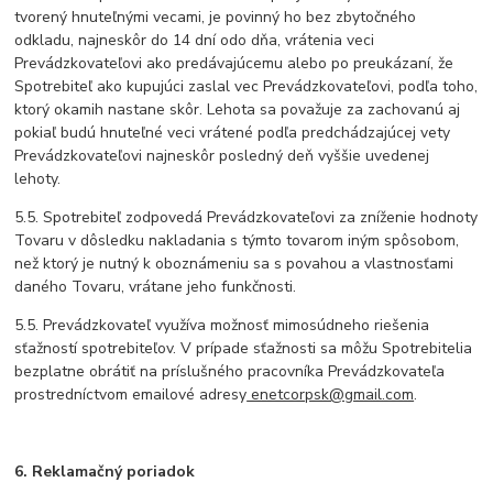
tvorený hnuteľnými vecami, je povinný ho bez zbytočného
odkladu, najneskôr do 14 dní odo dňa, vrátenia veci
Prevádzkovateľovi ako predávajúcemu alebo po preukázaní, že
Spotrebiteľ ako kupujúci zaslal vec Prevádzkovateľovi, podľa toho,
ktorý okamih nastane skôr. Lehota sa považuje za zachovanú aj
pokiaľ budú hnuteľné veci vrátené podľa predchádzajúcej vety
Prevádzkovateľovi najneskôr posledný deň vyššie uvedenej
lehoty.
5.5. Spotrebiteľ zodpovedá Prevádzkovateľovi za zníženie hodnoty
Tovaru v dôsledku nakladania s týmto tovarom iným spôsobom,
než ktorý je nutný k oboznámeniu sa s povahou a vlastnosťami
daného Tovaru, vrátane jeho funkčnosti.
5.5. Prevádzkovateľ využíva možnosť mimosúdneho riešenia
sťažností spotrebiteľov. V prípade sťažnosti sa môžu Spotrebitelia
bezplatne obrátiť na príslušného pracovníka Prevádzkovateľa
prostredníctvom emailové adresy
enetcorpsk@gmail.com
.
6. Reklamačný poriadok