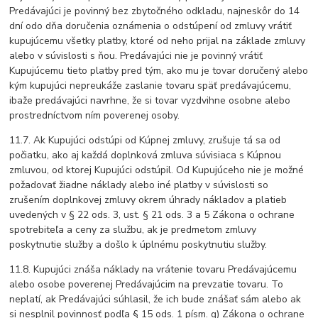
Predávajúci je povinný bez zbytočného odkladu, najneskôr do 14
dní odo dňa doručenia oznámenia o odstúpení od zmluvy vrátiť
kupujúcemu všetky platby, ktoré od neho prijal na základe zmluvy
alebo v súvislosti s ňou. Predávajúci nie je povinný vrátiť
Kupujúcemu tieto platby pred tým, ako mu je tovar doručený alebo
kým kupujúci nepreukáže zaslanie tovaru späť predávajúcemu,
ibaže predávajúci navrhne, že si tovar vyzdvihne osobne alebo
prostredníctvom ním poverenej osoby.
11.7. Ak Kupujúci odstúpi od Kúpnej zmluvy, zrušuje tá sa od
počiatku, ako aj každá doplnková zmluva súvisiaca s Kúpnou
zmluvou, od ktorej Kupujúci odstúpil. Od Kupujúceho nie je možné
požadovať žiadne náklady alebo iné platby v súvislosti so
zrušením doplnkovej zmluvy okrem úhrady nákladov a platieb
uvedených v § 22 ods. 3, ust. § 21 ods. 3 a 5 Zákona o ochrane
spotrebiteľa a ceny za službu, ak je predmetom zmluvy
poskytnutie služby a došlo k úplnému poskytnutiu služby.
11.8. Kupujúci znáša náklady na vrátenie tovaru Predávajúcemu
alebo osobe poverenej Predávajúcim na prevzatie tovaru. To
neplatí, ak Predávajúci súhlasil, že ich bude znášať sám alebo ak
si nesplnil povinnosť podľa § 15 ods. 1 písm. g) Zákona o ochrane