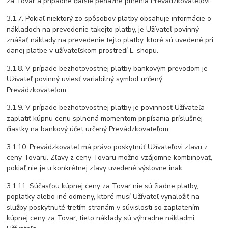
za Tovar a prípadne ďalšie peňažné plnenia Prevádzkovateľovi.
3.1.7. Pokiaľ niektorý zo spôsobov platby obsahuje informácie o
nákladoch na prevedenie takejto platby, je Užívateľ povinný
znášať náklady na prevedenie tejto platby, ktoré sú uvedené pri
danej platbe v užívateľskom prostredí E-shopu.
3.1.8. V prípade bezhotovostnej platby bankovým prevodom je
Užívateľ povinný uviesť variabilný symbol určený
Prevádzkovateľom.
3.1.9. V prípade bezhotovostnej platby je povinnosť Užívateľa
zaplatiť kúpnu cenu splnená momentom pripísania príslušnej
čiastky na bankový účet určený Prevádzkovateľom.
3.1.10. Prevádzkovateľ má právo poskytnúť Užívateľovi zľavu z
ceny Tovaru. Zľavy z ceny Tovaru možno vzájomne kombinovať,
pokiaľ nie je u konkrétnej zľavy uvedené výslovne inak.
3.1.11. Súčasťou kúpnej ceny za Tovar nie sú žiadne platby,
poplatky alebo iné odmeny, ktoré musí Užívateľ vynaložiť na
služby poskytnuté tretím stranám v súvislosti so zaplatením
kúpnej ceny za Tovar; tieto náklady sú výhradne nákladmi