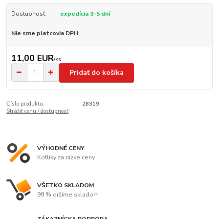
Dostupnosť
expedícia 3-5 dní
Nie sme platcovia DPH
11,00 EUR
/
ks
Pridať do košíka
Číslo produktu:
28319
Strážiť cenu / dostupnosť
VÝHODNÉ CENY
Kotlíky za nízke ceny
VŠETKO SKLADOM
99 % držíme skladom