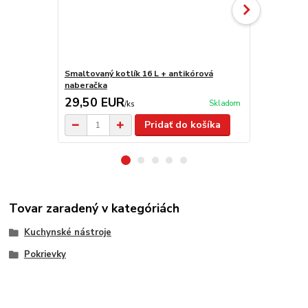
Smaltovaný kotlík 16 L + antikórová
Antikorový k
naberačka
antikorová 
29,50 EUR
57,00 E
Skladom
/
ks
Pridať do košíka
Tovar zaradený v kategóriách
Kuchynské nástroje
Pokrievky