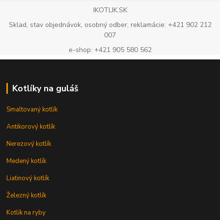
IKOTLIK.SK
Sklad, stav objednávok, osobný odber, reklamácie: +421 902 212
007
e-shop: +421 905 580 562
Kotlíky na guláš
Smaltovaný kotlík
Antikorový kotlík
Nerezový kotlík
Medený kotlík
Liatinový kotlík
Železný kotlík
Kotlík na ryby