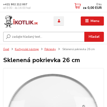
0
ks
+421 902 212 007
za
0,00 EUR
od 8:00 - do 16:00 hod
Menu
Hľadať
Úvod
Kuchynské nástroje
Pokrievky
Sklenená pokrievka 26 cm
Sklenená pokrievka 26 cm