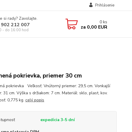
Prihlásenie
e si rady? Zavolajte.
0
ks
 902 212 007
za
0,00 EUR
0 - do 16:00 hod
nená pokrievka, priemer 30 cm
ná pokrievka Veľkosť: Vnútorný priemer: 29,5 cm. Vonkajší
: 31 cm. Výška s držiakom: 7 cm. Materiál: sklo, plast, kov.
sť: 0,775 kg.
celý popis
tupnosť
expedícia 3-5 dní
 sme platcovia DPH