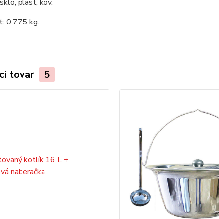
sklo, plast, kov.
: 0,775 kg.
ci tovar
5