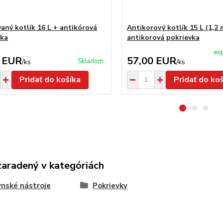
aný kotlík 16 L + antikórová
Antikorový kotlík 15 L (1,2
čka
antikorová pokrievka
exp
 EUR
57,00 EUR
Skladom
/
ks
/
ks
Pridať do košíka
Pridať do ko
zaradený v kategóriách
nské nástroje
Pokrievky