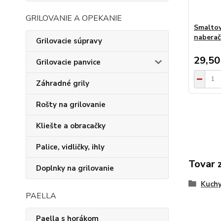
GRILOVANIE A OPEKANIE
Smaltov
nabera
Grilovacie súpravy
29,50
Grilovacie panvice
Záhradné grily
Rošty na grilovanie
Kliešte a obracačky
Palice, vidličky, ihly
Tovar 
Doplnky na grilovanie
Kuchy
PAELLA
Paella s horákom