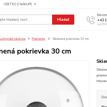
VŠETKO O NÁKUPE
Neviet
Hľadať
+421
od 8:0
uchynské nástroje
Pokrievky
Sklenená pokrievka 30 cm
nená pokrievka 30 cm
Skle
Sklene
priemer
Hmotno
Dos
Nie