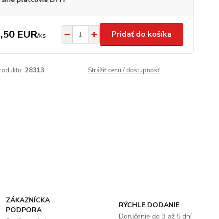
,50 EUR
Pridať do košíka
/
ks
roduktu:
28313
Strážiť cenu / dostupnosť
ZÁKAZNÍCKA
RÝCHLE DODANIE
PODPORA
Doručenie do 3 až 5 dní