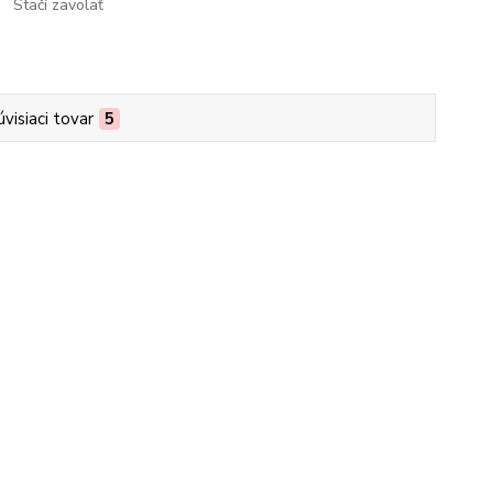
Stačí zavolať
úvisiaci tovar
5