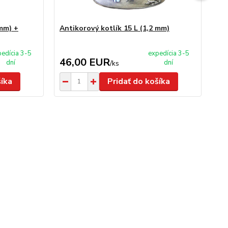
 mm) +
Antikorový kotlík 15 L (1,2 mm)
Ne
na
edícia 3-5
expedícia 3-5
46,00 EUR
1
dní
dní
/
ks
šíka
Pridať do košíka