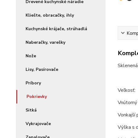
Drevené kuchynské náradie
Kliešte, obracačky, ihly
Kuchynské krájače, strúhadlá
Kompl
Naberačky, varešky
Komple
Nože
Sklenená
Lisy, Pasírovače
Príbory
Veľkosť:
Pokrievky
Vnútorný 
Sitká
Vonkajší 
Vykrajovače
Výška s d
Zapalovače