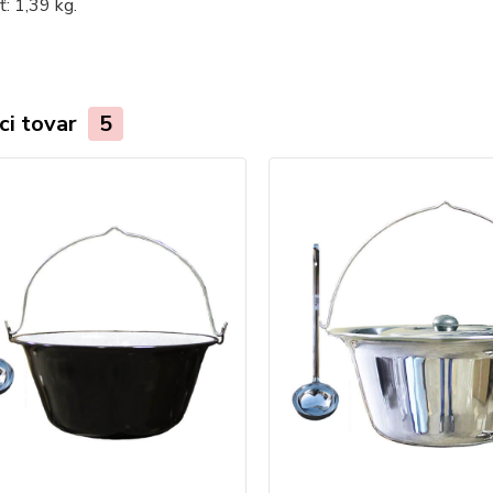
: 1,39 kg.
ci tovar
5