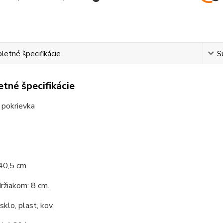
etné špecifikácie
S
tné špecifikácie
 pokrievka
40,5 cm.
ržiakom: 8 cm.
sklo, plast, kov.