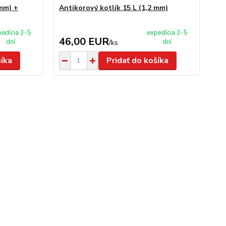
 mm) +
Antikorový kotlík 15 L (1,2 mm)
Ne
na
edícia 3-5
expedícia 3-5
46,00 EUR
1
dní
dní
/
ks
šíka
Pridať do košíka