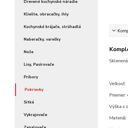
Drevené kuchynské náradie
Kliešte, obracačky, ihly
Kuchynské krájače, strúhadlá
Kompl
Naberačky, varešky
Komple
Nože
Sklenená
Lisy, Pasírovače
Príbory
Veľkosť:
Pokrievky
Priemer: 
Sitká
Výška s d
Vykrajovače
Materiál: 
Zapalovače