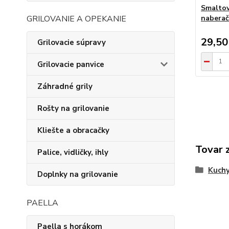
Smaltov
nabera
GRILOVANIE A OPEKANIE
29,50
Grilovacie súpravy
Grilovacie panvice
Záhradné grily
Rošty na grilovanie
Kliešte a obracačky
Tovar 
Palice, vidličky, ihly
Kuchy
Doplnky na grilovanie
PAELLA
Paella s horákom