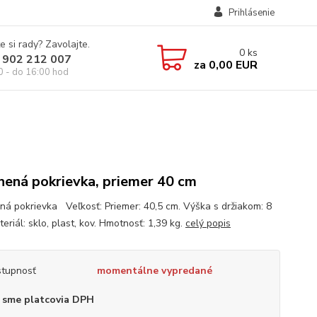
Prihlásenie
e si rady? Zavolajte.
0
ks
 902 212 007
za
0,00 EUR
0 - do 16:00 hod
nená pokrievka, priemer 40 cm
ná pokrievka Veľkosť: Priemer: 40,5 cm. Výška s držiakom: 8
eriál: sklo, plast, kov. Hmotnosť: 1,39 kg.
celý popis
tupnosť
momentálne vypredané
 sme platcovia DPH