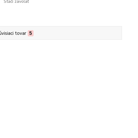
Stačí zavolať
úvisiaci tovar
5