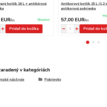
aný kotlík 16 L + antikórová
Antikorový kotlík 15 L (1,2
čka
antikorová pokrievka
exp
 EUR
57,00 EUR
Skladom
/
ks
/
ks
Pridať do košíka
Pridať do ko
zaradený v kategóriách
nské nástroje
Pokrievky