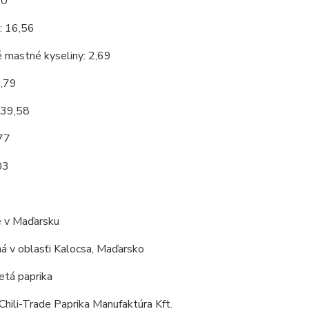
10
: 16,56
 mastné kyseliny: 2,69
3,79
 39,58
,77
03
 v Maďarsku
á v oblasťi Kalocsa, Maďarsko
tá paprika
Chili-Trade Paprika Manufaktúra Kft.