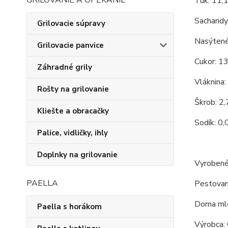
GRILOVANIE A OPEKANIE
Tuk: 11,
Sacharidy
Grilovacie súpravy
Nasýtené
Grilovacie panvice
Cukor: 1
Záhradné grily
Vláknina:
Rošty na grilovanie
Škrob: 2
Kliešte a obracačky
Sodík: 0,
Palice, vidličky, ihly
Doplnky na grilovanie
Vyrobené
PAELLA
Pestovan
Doma mle
Paella s horákom
Výrobca: 