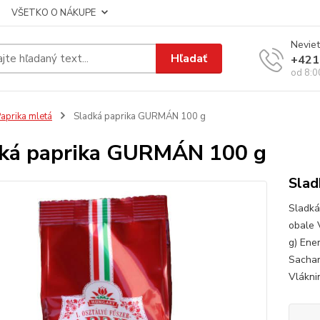
VŠETKO O NÁKUPE
Neviet
Hľadať
+421
od 8:0
aprika mletá
Sladká paprika GURMÁN 100 g
ká paprika GURMÁN 100 g
Slad
Sladká
obale 
g) Ener
Sachar
Vlákni