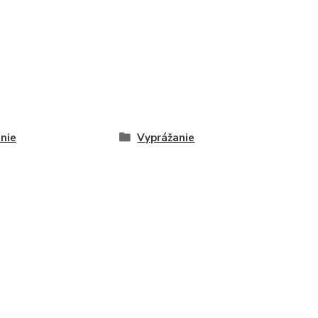
nie
Vyprážanie