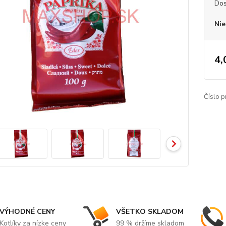
Dos
Nie
4,
Číslo p
VÝHODNÉ CENY
VŠETKO SKLADOM
Kotlíky za nízke ceny
99 % držíme skladom