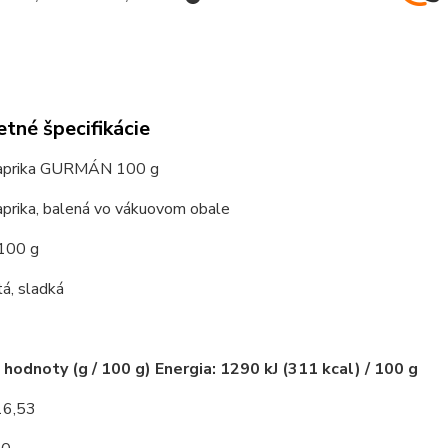
tné špecifikácie
paprika GURMÁN 100 g
aprika, balená vo vákuovom obale
 100 g
á, sladká
 hodnoty (g / 100 g) Energia: 1290 kJ (311 kcal) / 100 g
16,53