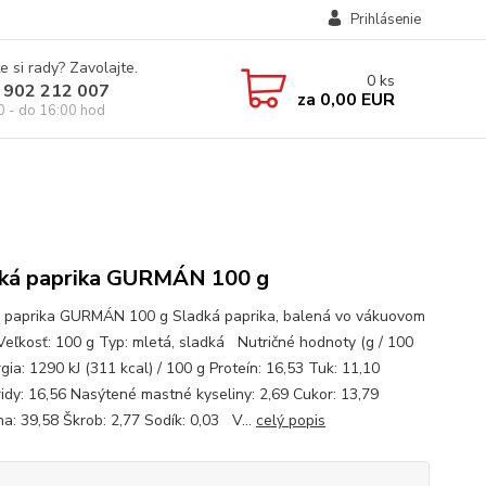
Prihlásenie
e si rady? Zavolajte.
0
ks
 902 212 007
za
0,00 EUR
0 - do 16:00 hod
ká paprika GURMÁN 100 g
 paprika GURMÁN 100 g Sladká paprika, balená vo vákuovom
Veľkosť: 100 g Typ: mletá, sladká Nutričné hodnoty (g / 100
gia: 1290 kJ (311 kcal) / 100 g Proteín: 16,53 Tuk: 11,10
idy: 16,56 Nasýtené mastné kyseliny: 2,69 Cukor: 13,79
na: 39,58 Škrob: 2,77 Sodík: 0,03 V...
celý popis