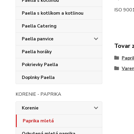
Paella s kotlinou
ISO 9001
Paella s kotlíkom a kotlinou
Paella Catering
Paella panvice
Tovar 
Paella horáky
Papri
Pokrievky Paella
Varen
Doplnky Paella
KORENIE - PAPRIKA
Korenie
Paprika mletá
Ochutená mletá paprika