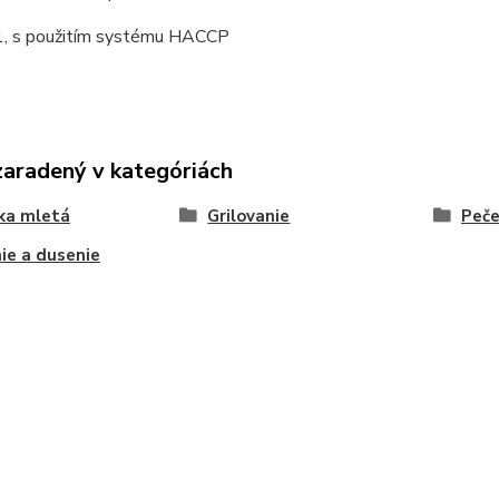
, s použitím systému HACCP
zaradený v kategóriách
ka mletá
Grilovanie
Peče
ie a dusenie