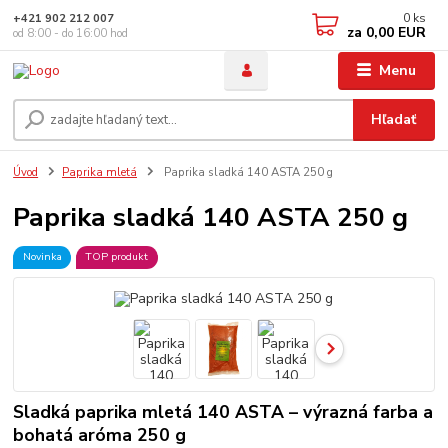
0
ks
+421 902 212 007
za
0,00 EUR
od 8:00 - do 16:00 hod
Menu
Hľadať
Úvod
Paprika mletá
Paprika sladká 140 ASTA 250 g
Paprika sladká 140 ASTA 250 g
Novinka
TOP produkt
Sladká paprika mletá 140 ASTA – výrazná farba a
bohatá aróma 250 g