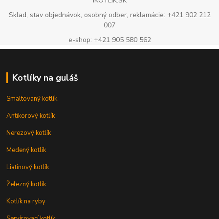
IKOTLIK.SK
Sklad, stav objednávok, osobný odber, reklamácie: +421 902 212
007
e-shop: +421 905 580 562
Kotlíky na guláš
Smaltovaný kotlík
Antikorový kotlík
Nerezový kotlík
Medený kotlík
Liatinový kotlík
Železný kotlík
Kotlík na ryby
Servírovací kotlík