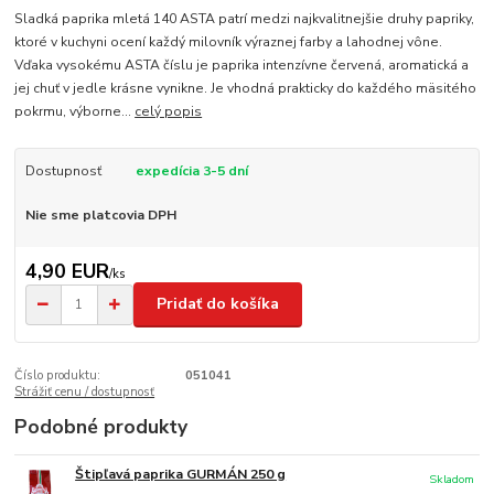
Sladká paprika mletá 140 ASTA patrí medzi najkvalitnejšie druhy papriky,
ktoré v kuchyni ocení každý milovník výraznej farby a lahodnej vône.
Vďaka vysokému ASTA číslu je paprika intenzívne červená, aromatická a
jej chuť v jedle krásne vynikne. Je vhodná prakticky do každého mäsitého
pokrmu, výborne...
celý popis
Dostupnosť
expedícia 3-5 dní
Nie sme platcovia DPH
4,90 EUR
/
ks
Pridať do košíka
Číslo produktu:
051041
Strážiť cenu / dostupnosť
Podobné produkty
Štipľavá paprika GURMÁN 250 g
Skladom