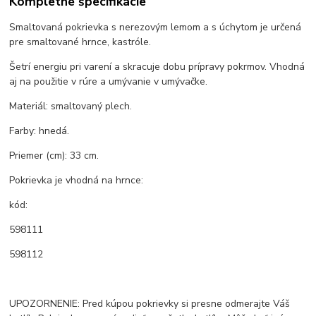
Kompletné špecifikácie
Smaltovaná pokrievka s nerezovým lemom a s úchytom je určená
pre smaltované hrnce, kastróle.
Šetrí energiu pri varení a skracuje dobu prípravy pokrmov. Vhodná
aj na použitie v rúre a umývanie v umývačke.
Materiál: smaltovaný plech.
Farby: hnedá.
Priemer (cm): 33 cm.
Pokrievka je vhodná na hrnce:
kód:
598111
598112
UPOZORNENIE: Pred kúpou pokrievky si presne odmerajte Váš