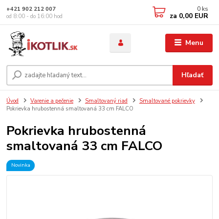
0
ks
+421 902 212 007
za
0,00 EUR
od 8:00 - do 16:00 hod
Menu
Hľadať
Úvod
Varenie a pečenie
Smaltovaný riad
Smaltované pokrievky
Pokrievka hrubostenná smaltovaná 33 cm FALCO
Pokrievka hrubostenná
smaltovaná 33 cm FALCO
Novinka