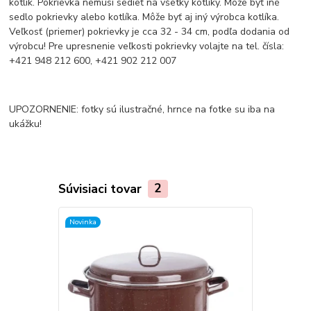
kotlík. Pokrievka nemusí sedieť na všetky kotlíky. Môže byť iné
sedlo pokrievky alebo kotlíka. Môže byť aj iný výrobca kotlíka.
Veľkosť (priemer) pokrievky je cca 32 - 34 cm, podľa dodania od
výrobcu! Pre upresnenie veľkosti pokrievky volajte na tel. čísla:
+421 948 212 600, +421 902 212 007
UPOZORNENIE: fotky sú ilustračné, hrnce na fotke su iba na
ukážku!
Súvisiaci tovar
2
Novinka
Novinka