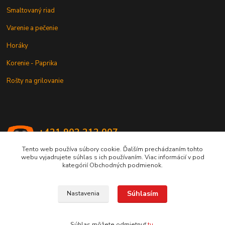
Smaltovaný riad
Varenie a pečenie
Horáky
Korenie - Paprika
Rošty na grilovanie
+421 902 212 007
od 8:00 - do 16:00 hod
Tento web používa súbory cookie. Ďalším prechádzaním tohto
webu vyjadrujete súhlas s ich používaním. Viac informácií v pod
info@kotlik.sk
kategórií Obchodných podmienok.
Súhlasím
Nastavenia
Copyright © 2017-2027 MACSHOP.SK, všetky práva vyhradené..
Súhlas môžete odmietnuť
tu
.