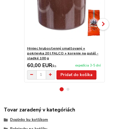
Hrniec hrubostenný smaltovaný +
Hrniec hrub
pokrievka 20 l FALCO + korenie na guláš -
pokrievky 2
sladké 100 g
na guláš - s
60,00 EUR
45,00 E
expedícia 3-5 dní
/
ks
Pridať do košíka
Tovar zaradený v kategóriách
Doplnky ku kotlíkom
Pokrievky na kotlíky