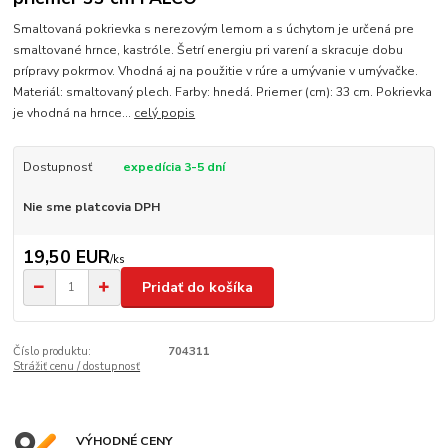
Smaltovaná pokrievka s nerezovým lemom a s úchytom je určená pre
smaltované hrnce, kastróle. Šetrí energiu pri varení a skracuje dobu
prípravy pokrmov. Vhodná aj na použitie v rúre a umývanie v umývačke.
Materiál: smaltovaný plech. Farby: hnedá. Priemer (cm): 33 cm. Pokrievka
je vhodná na hrnce...
celý popis
Dostupnosť
expedícia 3-5 dní
Nie sme platcovia DPH
19,50 EUR
/
ks
Pridať do košíka
Číslo produktu:
704311
Strážiť cenu / dostupnosť
VÝHODNÉ CENY