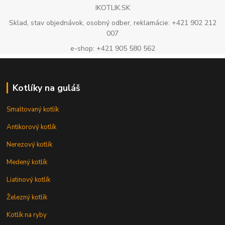
IKOTLIK.SK
Sklad, stav objednávok, osobný odber, reklamácie: +421 902 212
007
e-shop: +421 905 580 562
Kotlíky na guláš
Smaltovaný kotlík
Antikorový kotlík
Nerezový kotlík
Medený kotlík
Liatinový kotlík
Železný kotlík
Kotlík na ryby