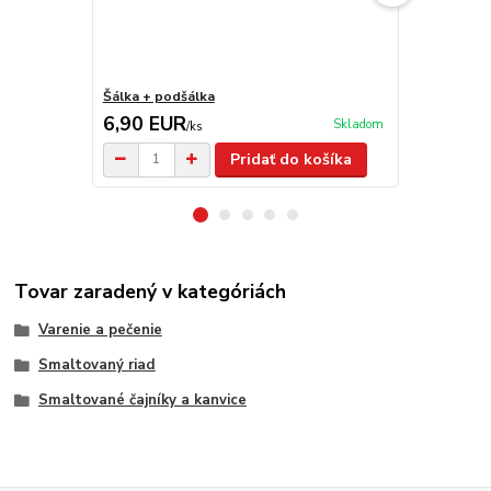
Šálka + podšálka
Smaltovaný 
6,90 EUR
10,00 E
Skladom
/
ks
Pridať do košíka
Tovar zaradený v kategóriách
Varenie a pečenie
Smaltovaný riad
Smaltované čajníky a kanvice