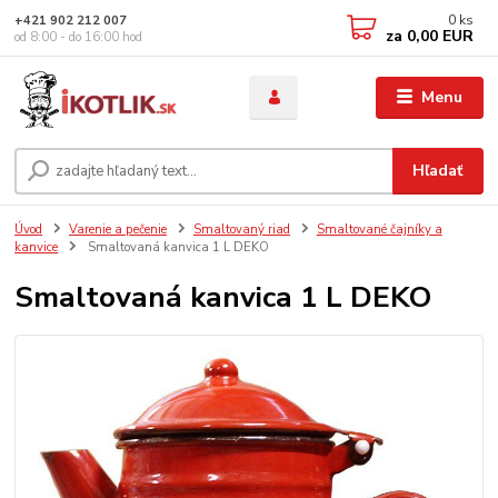
0
ks
+421 902 212 007
za
0,00 EUR
od 8:00 - do 16:00 hod
Menu
Hľadať
Úvod
Varenie a pečenie
Smaltovaný riad
Smaltované čajníky a
kanvice
Smaltovaná kanvica 1 L DEKO
Smaltovaná kanvica 1 L DEKO