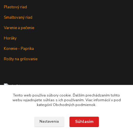
Plastový riad
Smaltovaný riad
Varenie a pečenie
Horáky
Korenie - Paprika
Rošty na grilovanie
+421 902 212 007
od 8:00 - do 16:00 hod
Tento web používa súbory cookie. Ďalším prechádzaním tohto
webu vyjadrujete súhlas s ich používaním. Viac informácií v pod
info@kotlik.sk
kategórií Obchodných podmienok.
Súhlasím
Nastavenia