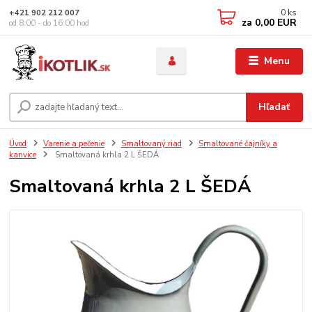
0
ks
+421 902 212 007
za
0,00 EUR
od 8:00 - do 16:00 hod
Menu
Hľadať
Úvod
Varenie a pečenie
Smaltovaný riad
Smaltované čajníky a
kanvice
Smaltovaná krhla 2 L ŠEDÁ
Smaltovaná krhla 2 L ŠEDÁ