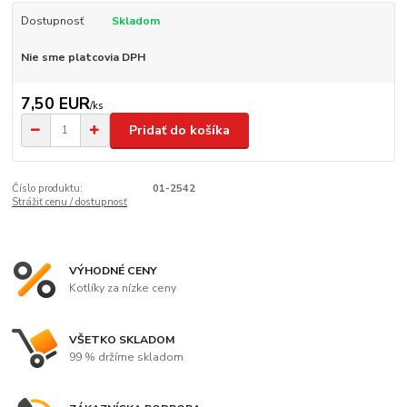
Dostupnosť
Skladom
Nie sme platcovia DPH
7,50 EUR
/
ks
Pridať do košíka
Číslo produktu:
01-2542
Strážiť cenu / dostupnosť
VÝHODNÉ CENY
Kotlíky za nízke ceny
VŠETKO SKLADOM
99 % držíme skladom