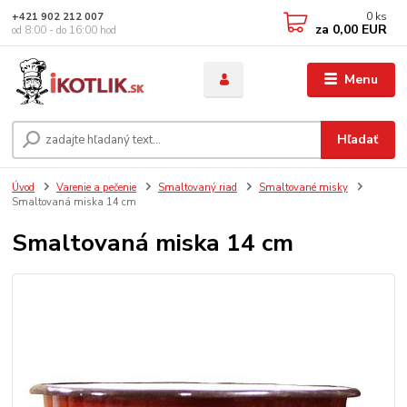
0
ks
+421 902 212 007
za
0,00 EUR
od 8:00 - do 16:00 hod
Menu
Hľadať
Úvod
Varenie a pečenie
Smaltovaný riad
Smaltované misky
Smaltovaná miska 14 cm
Smaltovaná miska 14 cm