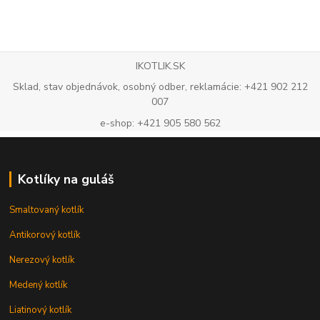
IKOTLIK.SK
Sklad, stav objednávok, osobný odber, reklamácie: +421 902 212
007
e-shop: +421 905 580 562
Kotlíky na guláš
Smaltovaný kotlík
Antikorový kotlík
Nerezový kotlík
Medený kotlík
Liatinový kotlík