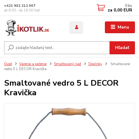
0
ks
+421 902 212 007
za
0,00 EUR
od 8:00 - do 16:00 hod
Menu
Hľadať
Úvod
Varenie a pečenie
Smaltovaný riad
Doplnky
Smaltované
vedro 5 L DECOR Kravička
Smaltované vedro 5 L DECOR
Kravička