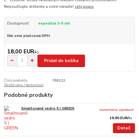
L. Čistenie: umyte neutrálnym tekutým čistiacim prostriedkom!
Nepoužívajte drôtenky a ostré náradie!
celý popis
Dostupnosť
expedícia 3-5 dní
Nie sme platcovia DPH
18,00 EUR
/
ks
Pridať do košíka
Číslo produktu:
708222
Strážiť cenu / dostupnosť
Podobné produkty
Smaltované vedro 5 l GREEN
momentálne vypredané
19,90 EUR
/
ks
Detail