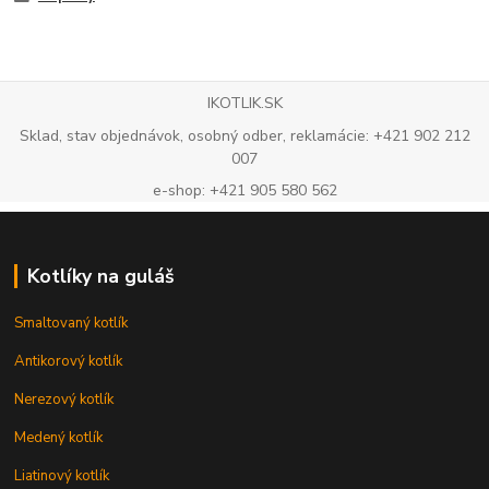
IKOTLIK.SK
Sklad, stav objednávok, osobný odber, reklamácie: +421 902 212
007
e-shop: +421 905 580 562
Kotlíky na guláš
Smaltovaný kotlík
Antikorový kotlík
Nerezový kotlík
Medený kotlík
Liatinový kotlík