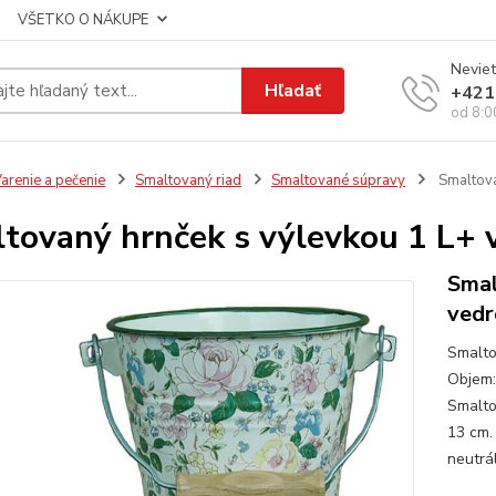
VŠETKO O NÁKUPE
Neviet
Hľadať
+421
od 8:0
arenie a pečenie
Smaltovaný riad
Smaltované súpravy
Smaltova
tovaný hrnček s výlevkou 1 L+
Smal
vedr
Smalto
Objem:
Smalto
13 cm.
neutrá