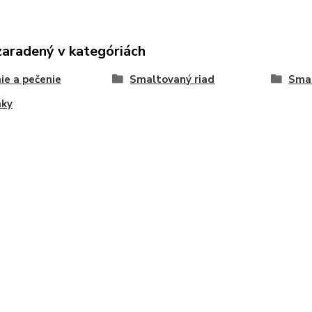
zaradený v kategóriách
ie a pečenie
Smaltovaný riad
Smal
nky