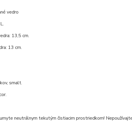
né vedro
L.
edra: 13,5 cm.
dra: 13 cm.
 kov, smalt.
cor.
 umyte neutrálnym tekutým čistiacim prostriedkom! Nepoužívajte