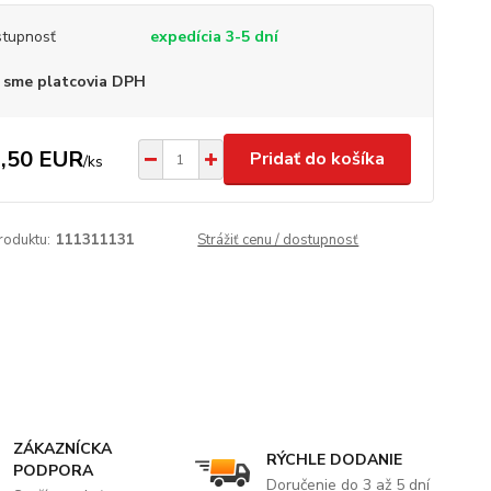
tupnosť
expedícia 3-5 dní
 sme platcovia DPH
,50 EUR
Pridať do košíka
/
ks
roduktu:
111311131
Strážiť cenu / dostupnosť
ZÁKAZNÍCKA
RÝCHLE DODANIE
PODPORA
Doručenie do 3 až 5 dní