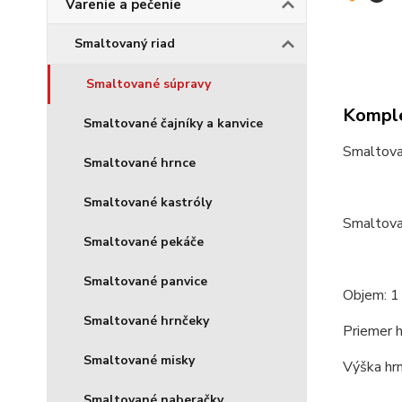
Varenie a pečenie
Smaltovaný riad
Smaltované súpravy
Komple
Smaltované čajníky a kanvice
Smaltova
Smaltované hrnce
Smaltované kastróly
Smaltova
Smaltované pekáče
Smaltované panvice
Objem: 1 
Smaltované hrnčeky
Priemer h
Smaltované misky
Výška hrn
Smaltované naberačky