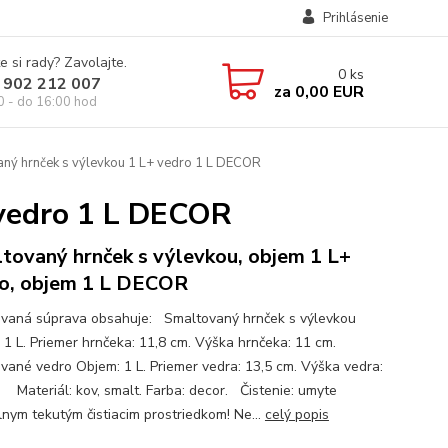
Prihlásenie
e si rady? Zavolajte.
0
ks
 902 212 007
za
0,00 EUR
0 - do 16:00 hod
ný hrnček s výlevkou 1 L+ vedro 1 L DECOR
 vedro 1 L DECOR
tovaný hrnček s výlevkou, objem 1 L+
o, objem 1 L DECOR
vaná súprava obsahuje: Smaltovaný hrnček s výlevkou
 1 L. Priemer hrnčeka: 11,8 cm. Výška hrnčeka: 11 cm.
vané vedro Objem: 1 L. Priemer vedra: 13,5 cm. Výška vedra:
 Materiál: kov, smalt. Farba: decor. Čistenie: umyte
lnym tekutým čistiacim prostriedkom! Ne...
celý popis