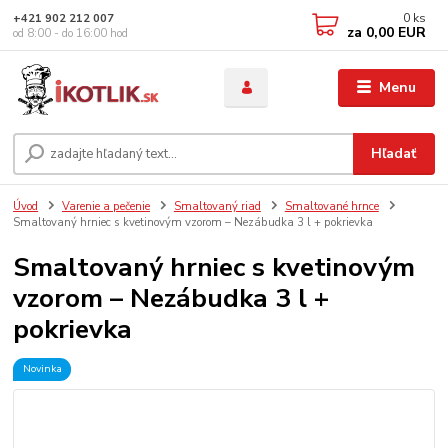
0
ks
+421 902 212 007
za
0,00 EUR
od 8:00 - do 16:00 hod
Menu
Hľadať
Úvod
Varenie a pečenie
Smaltovaný riad
Smaltované hrnce
Smaltovaný hrniec s kvetinovým vzorom – Nezábudka 3 l + pokrievka
Smaltovaný hrniec s kvetinovým
vzorom – Nezábudka 3 l +
pokrievka
Novinka