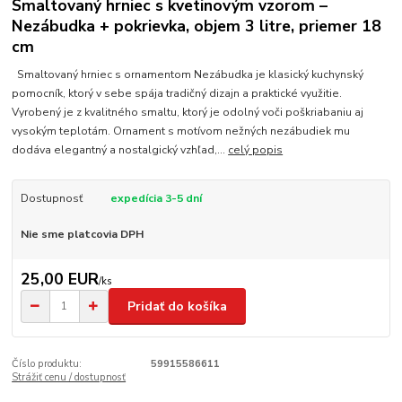
Smaltovaný hrniec s kvetinovým vzorom –
Nezábudka + pokrievka, objem 3 litre, priemer 18
cm
Smaltovaný hrniec s ornamentom Nezábudka je klasický kuchynský
pomocník, ktorý v sebe spája tradičný dizajn a praktické využitie.
Vyrobený je z kvalitného smaltu, ktorý je odolný voči poškriabaniu aj
vysokým teplotám. Ornament s motívom nežných nezábudiek mu
dodáva elegantný a nostalgický vzhľad,...
celý popis
Dostupnosť
expedícia 3-5 dní
Nie sme platcovia DPH
25,00 EUR
/
ks
Pridať do košíka
Číslo produktu:
59915586611
Strážiť cenu / dostupnosť