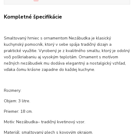
Kompletné špecifikácie
Smaltovaný hrniec s ornamentom Nezábudka je klasický
kuchynský pomocník, ktorý v sebe spája tradičný dizajn a
praktické využitie. Vyrobený je z kvalitného smaltu, ktorý je odolný
voči poškriabaniu aj vysokým teplotám. Ornament s motívom
nežných nezábudiek mu dodáva elegantný a nostalgický vzhľad,
vďaka čomu krásne zapadne do každej kuchyne.
Rozmery:
Objem: 3 litre.
Priemer: 18 cm.
Motív: Nezábudka– tradičný kvetinový vzor.
Materiál: smaltovaný plech s kovovým okrajom.