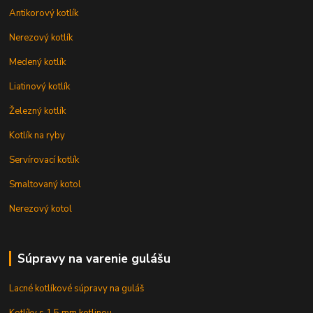
Antikorový kotlík
Nerezový kotlík
Medený kotlík
Liatinový kotlík
Železný kotlík
Kotlík na ryby
Servírovací kotlík
Smaltovaný kotol
Nerezový kotol
Súpravy na varenie gulášu
Lacné kotlíkové súpravy na guláš
Kotlíky s 1,5 mm kotlinou