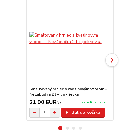
Smaltovaný hrniec s kvetinovým vzorom –
Smaltovaný 
Nezábudka 2 l + pokrievka
Nezábudka 4
21,00 EUR
27,00 E
expedícia 3-5 dní
/
ks
Pridať do košíka