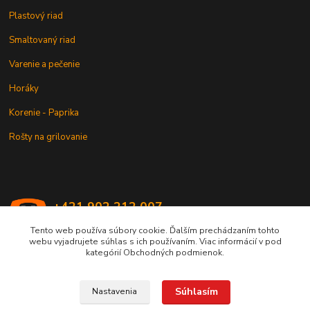
Plastový riad
Smaltovaný riad
Varenie a pečenie
Horáky
Korenie - Paprika
Rošty na grilovanie
+421 902 212 007
od 8:00 - do 16:00 hod
Tento web používa súbory cookie. Ďalším prechádzaním tohto
webu vyjadrujete súhlas s ich používaním. Viac informácií v pod
info@kotlik.sk
kategórií Obchodných podmienok.
Súhlasím
Nastavenia