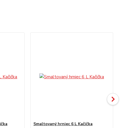
ička
Smaltovaný hrniec 6 L Kačička
Sm