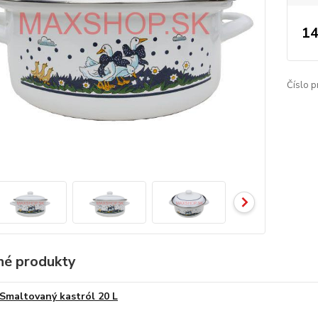
14
Číslo p
é produkty
Smaltovaný kastról 20 L