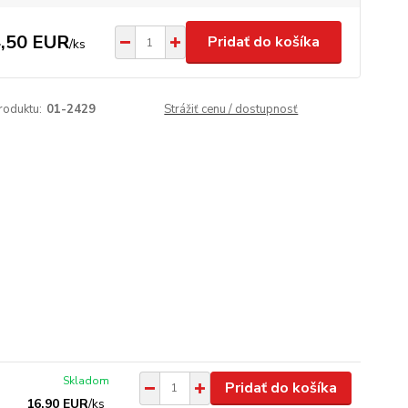
,50 EUR
Pridať do košíka
/
ks
roduktu:
01-2429
Strážiť cenu / dostupnosť
Skladom
Pridať do košíka
16,90 EUR
/
ks