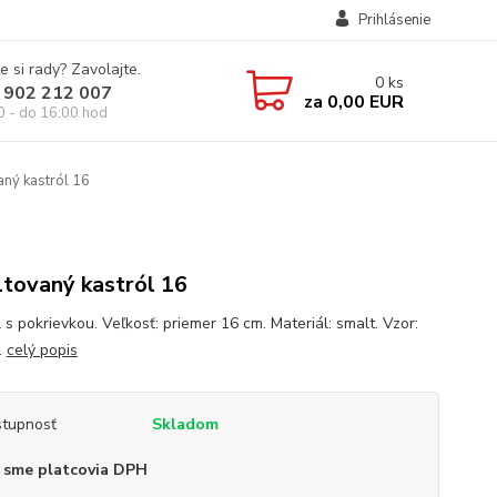
Prihlásenie
e si rady? Zavolajte.
0
ks
 902 212 007
za
0,00 EUR
0 - do 16:00 hod
ný kastról 16
tovaný kastról 16
 s pokrievkou. Veľkosť: priemer 16 cm. Materiál: smalt. Vzor:
.
celý popis
tupnosť
Skladom
 sme platcovia DPH