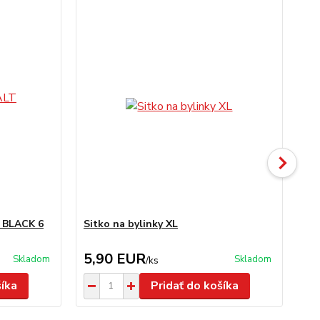
T BLACK 6
Sitko na bylinky XL
No
5,90 EUR
2
Skladom
Skladom
/
ks
šíka
Pridať do košíka