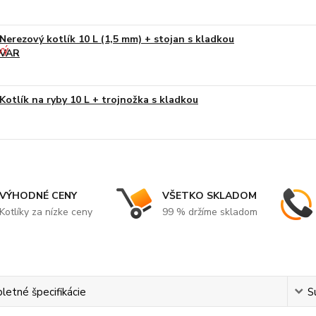
Nerezový kotlík 10 L (1,5 mm) + stojan s kladkou
VAR
Kotlík na ryby 10 L + trojnožka s kladkou
VÝHODNÉ CENY
VŠETKO SKLADOM
Kotlíky za nízke ceny
99 % držíme skladom
etné špecifikácie
S