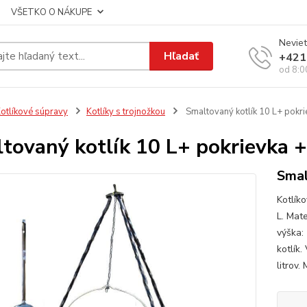
VŠETKO O NÁKUPE
Neviet
Hľadať
+421
od 8:0
otlíkové súpravy
Kotlíky s trojnožkou
Smaltovaný kotlík 10 L+ pokri
tovaný kotlík 10 L+ pokrievka +
Smal
Kotlík
L. Mate
výška:
kotlík.
litrov. 