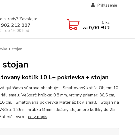
Prihlásenie
e si rady? Zavolajte.
0
ks
 902 212 007
za
0,00 EUR
0 - do 16:00 hod
evka + stojan
 stojan
tovaný kotlík 10 L+ pokrievka + stojan
ová gulášová súprava obsahuje: Smaltovaný kotlík. Objem: 10
riál: smalt. Veľkosť: hrúbka: 0,8 mm, vrchný priemer: 36,5 cm,
 16 cm. Smaltovaná pokrievka Materiál: kov, smalt. Stojan na
 Výška: 1,25 m, hrúbka 8 mm. Ideálny stojan pre kotlíky do 25
Materiál: vyro...
celý popis