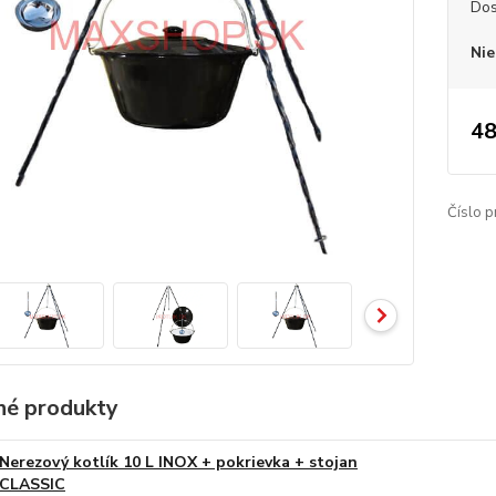
Dos
Nie
48
Číslo p
é produkty
Nerezový kotlík 10 L INOX + pokrievka + stojan
CLASSIC