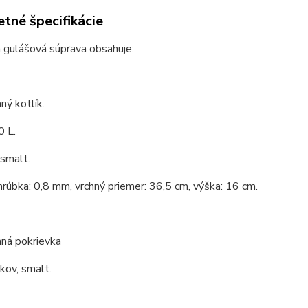
tné špecifikácie
 gulášová súprava obsahuje:
ý kotlík.
0 L.
 smalt.
hrúbka: 0,8 mm, vrchný priemer: 36,5 cm, výška: 16 cm.
ná pokrievka
 kov, smalt.