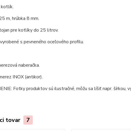
kotlík.
,25 m, hrúbka 8 mm.
tojan pre kotlíky do 25 litrov.
 vyrobené s pevneného oceľového profilu.
nerezová naberačka.
 nerez INOX (antikor).
E: Fotky produktov sú ilustračné, môžu sa líšiť napr. šírkou, vý
ci tovar
7