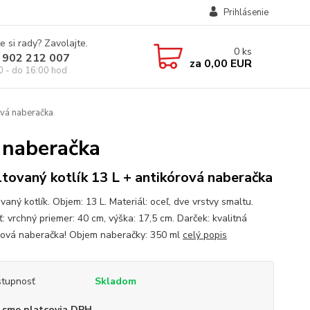
Prihlásenie
e si rady? Zavolajte.
0
ks
 902 212 007
za
0,00 EUR
0 - do 16:00 hod
ová naberačka
 naberačka
tovaný kotlík 13 L + antikórová naberačka
aný kotlík. Objem: 13 L. Materiál: oceľ, dve vrstvy smaltu.
: vrchný priemer: 40 cm, výška: 17,5 cm. Darček: kvalitná
rová naberačka! Objem naberačky: 350 ml
celý popis
tupnosť
Skladom
 sme platcovia DPH