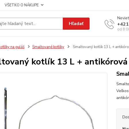
VŠETKO O NÁKUPE
Neviet
Hľadať
+421
od 8:0
otlíky na guláš
Smaltované kotlíky
Smaltovaný kotlík 13 L + antikór
tovaný kotlík 13 L + antikórová
Smal
Smaltov
Veľkosť
antikó
Dos
Nie