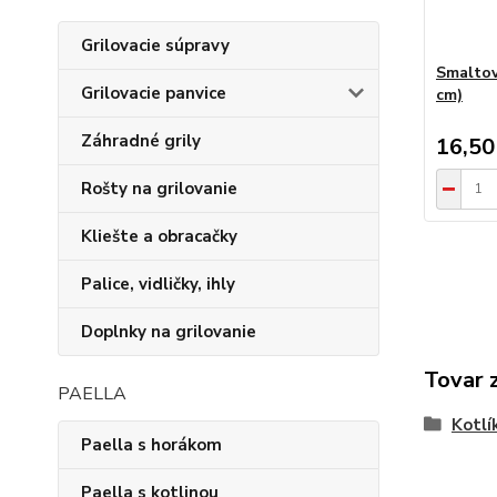
Grilovacie súpravy
Smaltov
Grilovacie panvice
cm)
Záhradné grily
16,50
Rošty na grilovanie
Kliešte a obracačky
Palice, vidličky, ihly
Doplnky na grilovanie
Tovar 
PAELLA
Kotlí
Paella s horákom
Paella s kotlinou