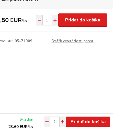
,50 EUR
Pridať do košíka
/
ks
roduktu:
05-71009
Strážiť cenu / dostupnosť
Skladom
Pridať do košíka
23,60 EUR
/
ks