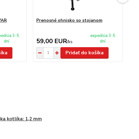
VAR
Prenosné ohnisko so stojanom
Ko
PL
edícia 3-5
expedícia 3-5
59,00 EUR
5
dní
dní
/
ks
šíka
Pridať do košíka
ka kotlíka: 1,2 mm