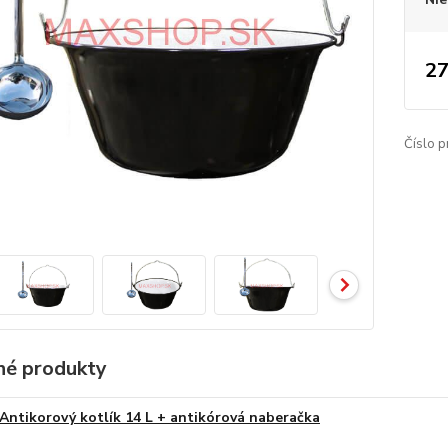
27
Číslo p
é produkty
Antikorový kotlík 14 L + antikórová naberačka