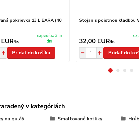
aná pokrievka 13 L BARA (40
Stojan s poistnou kladkou 
expedícia 3-5
exp
 EUR
32,00 EUR
dní
/
ks
/
ks
Pridať do košíka
Pridať do ko
zaradený v kategóriách
ky na guláš
Smaltované kotlíky
Hrúb