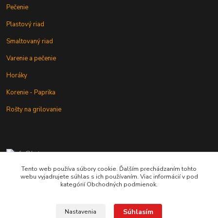
Pečenie
Plastový riad
Smaltovaný riad
Varenie a pečenie
Horáky
Korenie - Paprika
Rošty na grilovanie
+421 902 212 007
od 8:00 - do 16:00 hod
Tento web používa súbory cookie. Ďalším prechádzaním tohto
webu vyjadrujete súhlas s ich používaním. Viac informácií v pod
info@kotlik.sk
kategórií Obchodných podmienok.
Súhlasím
Nastavenia