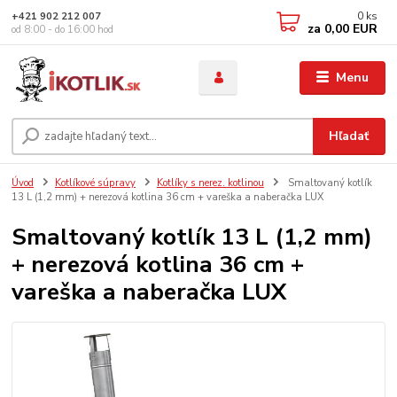
0
ks
+421 902 212 007
za
0,00 EUR
od 8:00 - do 16:00 hod
Menu
Hľadať
Úvod
Kotlíkové súpravy
Kotlíky s nerez. kotlinou
Smaltovaný kotlík
13 L (1,2 mm) + nerezová kotlina 36 cm + vareška a naberačka LUX
Smaltovaný kotlík 13 L (1,2 mm)
+ nerezová kotlina 36 cm +
vareška a naberačka LUX