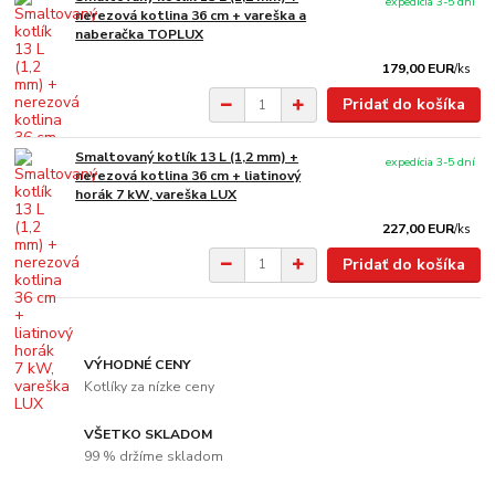
expedícia 3-5 dní
nerezová kotlina 36 cm + vareška a
naberačka TOPLUX
179,00 EUR
/
ks
Pridať do košíka
Smaltovaný kotlík 13 L (1,2 mm) +
expedícia 3-5 dní
nerezová kotlina 36 cm + liatinový
horák 7 kW, vareška LUX
227,00 EUR
/
ks
Pridať do košíka
VÝHODNÉ CENY
Kotlíky za nízke ceny
VŠETKO SKLADOM
99 % držíme skladom