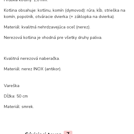
Kotlina obsahuje: kotlinu, komín (dymovod): rúra, kĺb, strieška na
komín, popolník, otváracie dvierka (+ záklopka na dvierka).
Materiál: kvalitná nehrdzavejúca oceľ (nerez).
Nerezová kotlina je vhodná pre všetky druhy paliva.
Kvalitná nerezová naberačka.
Materiál: nerez INOX (antikor).
Vareška
Dĺžka: 50 cm
Materiál: smrek.