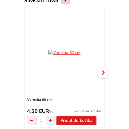
Súvisiaci tovar
7
Akcia
Varecha 60 cm
Servírovaci
4,50 EUR
99,00 E
expedícia 3-5 dní
/
ks
Pridať do košíka