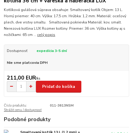
kotlina 36 cm + vareška a naberačka LUX
Kotlíková gulášová súprava obsahuje: Smaltovaný kotlík Objem: 13 L.
Horný priemer: 40 cm. Výška: 17,5 cm. Hrúbka: 1,2 mm. Materiál: oceľový
plech, dve vrstvy smaltu. Smaltovaná pokrievka Materiál: kov, smalt.
Nerezová kotlina LUX Rozmer kotliny: Priemer: 36 cm. Výška kotliny aj s
nožičkami: 65 cm ...
celý popis
Dostupnosť
expedícia 3-5 dní
Nie sme platcovia DPH
211,00 EUR
/
ks
Pridať do košíka
Číslo produktu:
011-3613NSM
Strážiť cenu / dostupnosť
Podobné produkty
Smaltovaný kotlík 13 L (1,2 mm) +