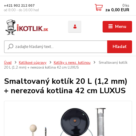
0
ks
+421 902 212 007
za
0,00 EUR
od 8:00 - do 16:00 hod
Menu
Hľadať
Úvod
Kotlíkové súpravy
Kotlíky s nerez. kotlinou
Smaltovaný kotlík
20 L (1,2 mm) + nerezová kotlina 42 cm LUXUS
Smaltovaný kotlík 20 L (1,2 mm)
+ nerezová kotlina 42 cm LUXUS