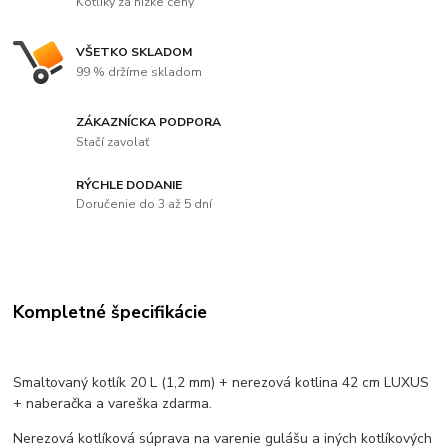
Kotlíky za nízke ceny
VŠETKO SKLADOM
99 % držíme skladom
ZÁKAZNÍCKA PODPORA
Stačí zavolať
RÝCHLE DODANIE
Doručenie do 3 až 5 dní
Kompletné špecifikácie
Smaltovaný kotlík 20 L (1,2 mm) + nerezová kotlina 42 cm LUXUS
+ naberačka a vareška zdarma.
Nerezová kotlíková súprava na varenie gulášu a iných kotlíkových