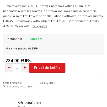
Smaltovaný kotlík 20 L (1,2 mm) + nerezová kotlina 42 cm LUXUS +
naberačka a vareška zdarma. Nerezová kotlíková súprava na varenie
gulášu a iných kotlíkových špecialít. Obsah kotlíkovej nerezovej súpravy
LUXUS: Smaltovaný kotlík Objem kotlíka: 20 L. Vrchný priemer kotlíky:
49,5 cm. Výška kotlí...
celý popis
Dostupnosť
Skladom
Nie sme platcovia DPH
234,00 EUR
/
ks
Pridať do košíka
Číslo produktu:
166422012
Strážiť cenu / dostupnosť
VÝHODNÉ CENY