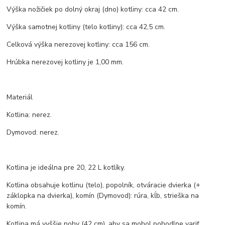
Výška nožičiek po dolný okraj (dno) kotliny: cca 42 cm.
Výška samotnej kotliny (telo kotliny): cca 42,5 cm.
Celková výška nerezovej kotliny: cca 156 cm.
Hrúbka nerezovej kotliny je 1,00 mm.
Materiál
Kotlina: nerez.
Dymovod: nerez.
Kotlina je ideálna pre 20, 22 L kotlíky.
Kotlina obsahuje kotlinu (telo), popolník, otváracie dvierka (+
záklopka na dvierka), komín (Dymovod): rúra, kĺb, strieška na
komín.
Kotlina má vyššie nohy (42 cm), aby sa mohol pohodlne variť