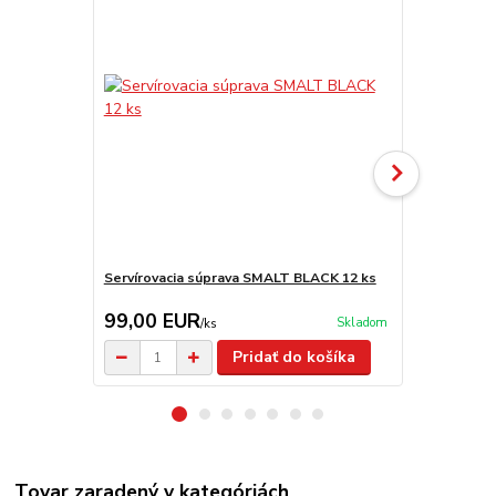
Servírovacia súprava SMALT BLACK 12 ks
Sitko na byl
99,00 EUR
4,80 EU
Skladom
/
ks
Pridať do košíka
Tovar zaradený v kategóriách