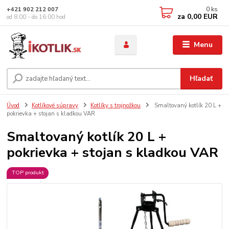
0
ks
+421 902 212 007
za
0,00 EUR
od 8:00 - do 16:00 hod
Menu
Hľadať
Úvod
Kotlíkové súpravy
Kotlíky s trojnožkou
Smaltovaný kotlík 20 L +
pokrievka + stojan s kladkou VAR
Smaltovaný kotlík 20 L +
pokrievka + stojan s kladkou VAR
TOP produkt