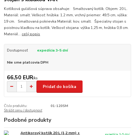
Kotlíková gulášová súprava obsahuje: Smaltovaný kotlík. Objem: 20 L.
Materiál: smalt. Veľkosť: hrúbka: 1,2 mm, vrchný priemer: 49,5 cm, výška:
19 cm. Smaltovaná pokrievka Materiál: kov, smalt. Špecialny stojan s
poistnou kladkou na kotlík. Veľkosť stojana: výška 1,25 m, hrúbka 0,8 cm.
Materiál...
celý popis
Dostupnosť
expedícia 3-5 dní
Nie sme platcovia DPH
66,50 EUR
/
ks
Pridať do košíka
Číslo produktu:
01-120SM
Strážiť cenu / dostupnosť
Podobné produkty
Antikorový kotlík 20 L (1,2 mm) +
expedícia 3-5 dní