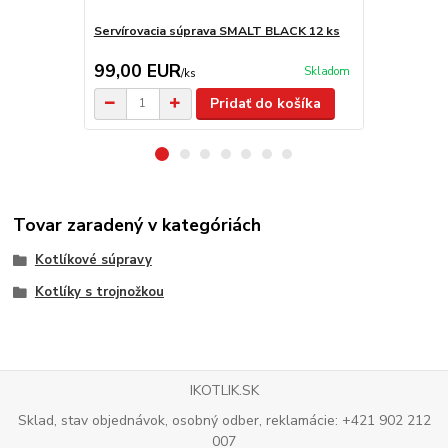
Servírovacia súprava SMALT BLACK 12 ks
Sitko na byl
99,00 EUR
4,80 EU
Skladom
/
ks
Pridať do košíka
Tovar zaradený v kategóriách
Kotlíkové súpravy
Kotlíky s trojnožkou
IKOTLIK.SK
Sklad, stav objednávok, osobný odber, reklamácie: +421 902 212
007