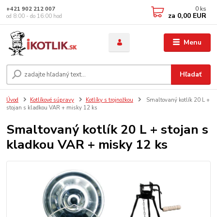
0
ks
+421 902 212 007
za
0,00 EUR
od 8:00 - do 16:00 hod
Menu
Hľadať
Úvod
Kotlíkové súpravy
Kotlíky s trojnožkou
Smaltovaný kotlík 20 L +
stojan s kladkou VAR + misky 12 ks
Smaltovaný kotlík 20 L + stojan s
kladkou VAR + misky 12 ks