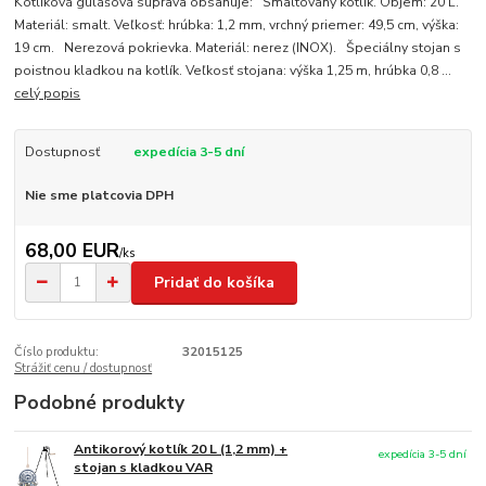
Kotlíková gulášová súprava obsahuje: Smaltovaný kotlík. Objem: 20 L.
Materiál: smalt. Veľkosť: hrúbka: 1,2 mm, vrchný priemer: 49,5 cm, výška:
19 cm. Nerezová pokrievka. Materiál: nerez (INOX). Špeciálny stojan s
poistnou kladkou na kotlík. Veľkosť stojana: výška 1,25 m, hrúbka 0,8 ...
celý popis
Dostupnosť
expedícia 3-5 dní
Nie sme platcovia DPH
68,00 EUR
/
ks
Pridať do košíka
Číslo produktu:
32015125
Strážiť cenu / dostupnosť
Podobné produkty
Antikorový kotlík 20 L (1,2 mm) +
expedícia 3-5 dní
stojan s kladkou VAR