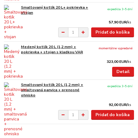
Smaltovaný kotlík 20 L+ pokrievka +
expedícia 3-5 dní
stojan
57,90 EUR
/
ks
Pridať do košíka
Medený kotlík 20 L (1,2 mm) +
momentálne vypredané
pokrievka + stojan s kladkou VAR
323,00 EUR
/
ks
Detail
Smaltovaný kotlík 20 L (1,2 mm) +
expedícia 3-5 dní
smaltovaná panvica + prenosné
ohnisko
92,00 EUR
/
ks
Pridať do košíka