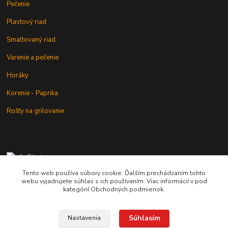
Pečenie
Plastový riad
Smaltovaný riad
Varenie a pečenie
Horáky
Korenie - Paprika
Rošty na grilovanie
+421 902 212 007
od 8:00 - do 16:00 hod
Tento web používa súbory cookie. Ďalším prechádzaním tohto
webu vyjadrujete súhlas s ich používaním. Viac informácií v pod
info@kotlik.sk
kategórií Obchodných podmienok.
Súhlasím
Nastavenia