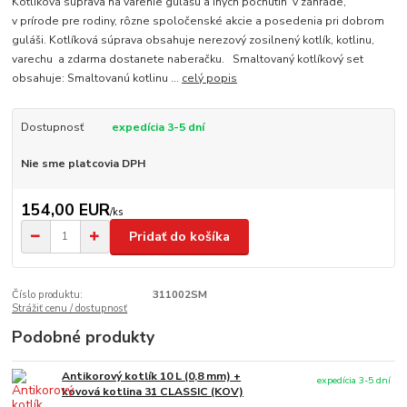
Kotlíková súprava na varenie gulášu a iných pochutín v záhrade,
v prírode pre rodiny, rôzne spoločenské akcie a posedenia pri dobrom
guláši. Kotlíková súprava obsahuje nerezový zosilnený kotlík, kotlinu,
varechu a zdarma dostanete naberačku. Smaltovaný kotlíkový set
obsahuje: Smaltovanú kotlinu ...
celý popis
Dostupnosť
expedícia 3-5 dní
Nie sme platcovia DPH
154,00 EUR
/
ks
Pridať do košíka
Číslo produktu:
311002SM
Strážiť cenu / dostupnosť
Podobné produkty
Antikorový kotlík 10 L (0,8 mm) +
expedícia 3-5 dní
kovová kotlina 31 CLASSIC (KOV)