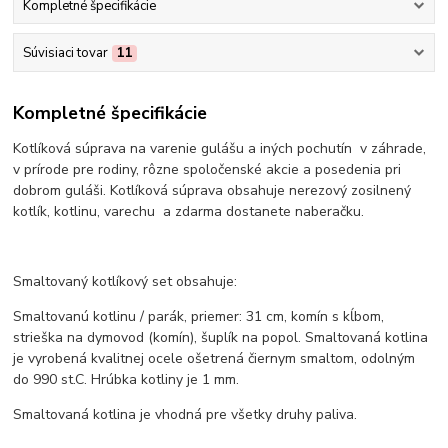
Kompletné špecifikácie
Súvisiaci tovar
11
Kompletné špecifikácie
Kotlíková súprava na varenie gulášu a iných pochutín v záhrade,
v prírode pre rodiny, rôzne spoločenské akcie a posedenia pri
dobrom guláši. Kotlíková súprava obsahuje nerezový zosilnený
kotlík, kotlinu, varechu a zdarma dostanete naberačku.
Smaltovaný kotlíkový set obsahuje:
Smaltovanú kotlinu / parák, priemer: 31 cm, komín s kĺbom,
strieška na dymovod (komín), šuplík na popol. Smaltovaná kotlina
je vyrobená kvalitnej ocele ošetrená čiernym smaltom, odolným
do 990 st.C. Hrúbka kotliny je 1 mm.
Smaltovaná kotlina je vhodná pre všetky druhy paliva.