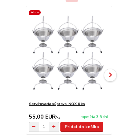
Akcia
Servírovacia súprava INOX 6 ks
Teleskopick
kladkou VA
55,00 EUR
39,00 E
expedícia 3-5 dní
/
ks
Pridať do košíka