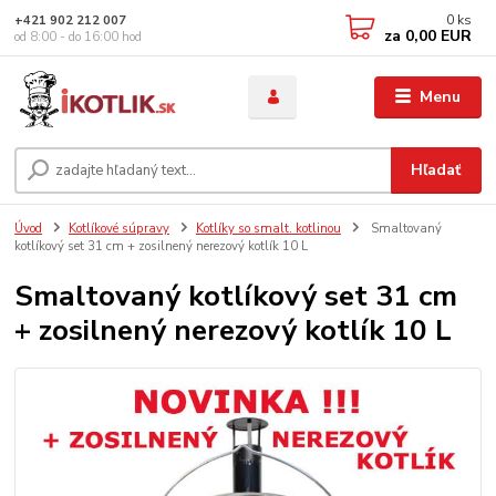
0
ks
+421 902 212 007
za
0,00 EUR
od 8:00 - do 16:00 hod
Menu
Hľadať
Úvod
Kotlíkové súpravy
Kotlíky so smalt. kotlinou
Smaltovaný
kotlíkový set 31 cm + zosilnený nerezový kotlík 10 L
Smaltovaný kotlíkový set 31 cm
+ zosilnený nerezový kotlík 10 L