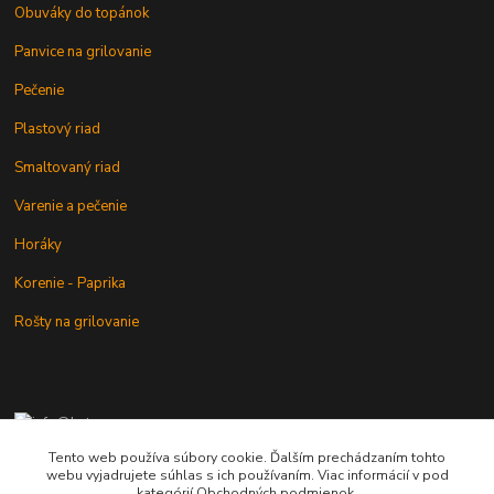
Obuváky do topánok
Panvice na grilovanie
Pečenie
Plastový riad
Smaltovaný riad
Varenie a pečenie
Horáky
Korenie - Paprika
Rošty na grilovanie
+421 902 212 007
od 8:00 - do 16:00 hod
Tento web používa súbory cookie. Ďalším prechádzaním tohto
webu vyjadrujete súhlas s ich používaním. Viac informácií v pod
info@kotlik.sk
kategórií Obchodných podmienok.