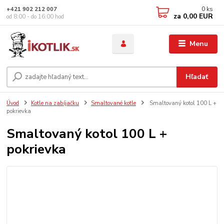
0
ks
+421 902 212 007
za
0,00 EUR
od 8:00 - do 16:00 hod
Menu
Hľadať
Úvod
Kotle na zabíjačku
Smaltované kotle
Smaltovaný kotol 100 L +
pokrievka
Smaltovaný kotol 100 L +
pokrievka