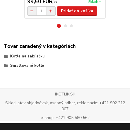
99,50 EUR
12,00 E
Skladom
/
ks
Pridať do košíka
Tovar zaradený v kategóriách
Kotle na zabíjačku
Smaltované kotle
IKOTLIK.SK
Sklad, stav objednávok, osobný odber, reklamácie: +421 902 212
007
e-shop: +421 905 580 562