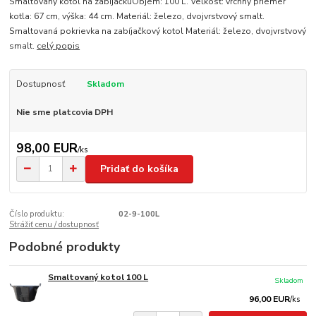
Smaltovaný kotol na zabíjačkuObjem: 100 L. Veľkosť: vrchny priemer
kotla: 67 cm, výška: 44 cm. Materiál: železo, dvojvrstvový smalt.
Smaltovaná pokrievka na zabíjačkový kotol Materiál: železo, dvojvrstvový
smalt.
celý popis
Dostupnosť
Skladom
Nie sme platcovia DPH
98,00 EUR
/
ks
Pridať do košíka
Číslo produktu:
02-9-100L
Strážiť cenu / dostupnosť
Podobné produkty
Smaltovaný kotol 100 L
Skladom
96,00 EUR
/
ks