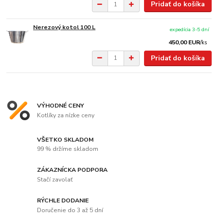
Pridať do košíka
Nerezový kotol 100 L
expedícia 3-5 dní
450,00 EUR
/
ks
Pridať do košíka
VÝHODNÉ CENY
Kotlíky za nízke ceny
VŠETKO SKLADOM
99 % držíme skladom
ZÁKAZNÍCKA PODPORA
Stačí zavolať
RÝCHLE DODANIE
Doručenie do 3 až 5 dní