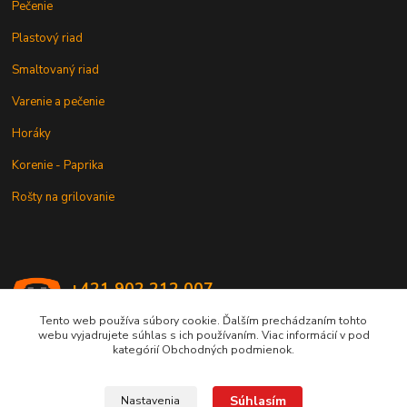
Pečenie
Plastový riad
Smaltovaný riad
Varenie a pečenie
Horáky
Korenie - Paprika
Rošty na grilovanie
+421 902 212 007
od 8:00 - do 16:00 hod
Tento web používa súbory cookie. Ďalším prechádzaním tohto
webu vyjadrujete súhlas s ich používaním. Viac informácií v pod
info@kotlik.sk
kategórií Obchodných podmienok.
Súhlasím
Nastavenia