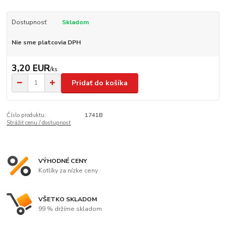
Dostupnosť
Skladom
Nie sme platcovia DPH
3,20 EUR
/
ks
Pridať do košíka
Číslo produktu:
1741B
Strážiť cenu / dostupnosť
VÝHODNÉ CENY
Kotlíky za nízke ceny
VŠETKO SKLADOM
99 % držíme skladom