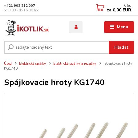
0
ks
+421 902 212 007
za
0,00 EUR
od 8:00 - do 16:00 hod
Menu
Hľadať
Úvod
Elektrické spájky
Elektrické spájky a rezačky
Spájkovacie hroty
KG1740
Spájkovacie hroty KG1740