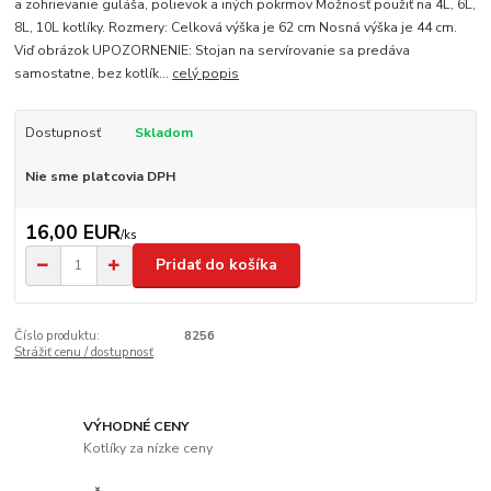
a zohrievanie guláša, polievok a iných pokrmov Možnosť použiť na 4L, 6L,
8L, 10L kotlíky. Rozmery: Celková výška je 62 cm Nosná výška je 44 cm.
Viď obrázok UPOZORNENIE: Stojan na servírovanie sa predáva
samostatne, bez kotlík...
celý popis
Dostupnosť
Skladom
Nie sme platcovia DPH
16,00 EUR
/
ks
Pridať do košíka
Číslo produktu:
8256
Strážiť cenu / dostupnosť
VÝHODNÉ CENY
Kotlíky za nízke ceny