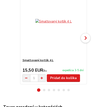
Smaltovaný kotlík 4 L
Smaltovaný 
15,50 EUR
16,50 E
expedícia 3-5 dní
/
ks
Pridať do košíka
Tovar zaradený v kategóriách