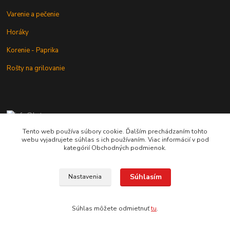
Varenie a pečenie
Horáky
Korenie - Paprika
Rošty na grilovanie
+421 902 212 007
od 8:00 - do 16:00 hod
Tento web používa súbory cookie. Ďalším prechádzaním tohto
webu vyjadrujete súhlas s ich používaním. Viac informácií v pod
info@kotlik.sk
kategórií Obchodných podmienok.
Súhlasím
Nastavenia
Copyright © 2017-2027 MACSHOP.SK, všetky práva vyhradené..
Súhlas môžete odmietnuť
tu
.
Vytvorené na
Eshop-rychlo.sk