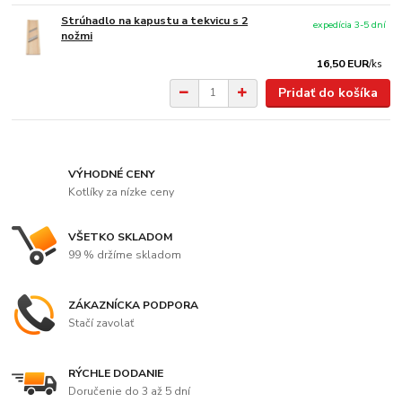
Strúhadlo na kapustu a tekvicu s 2
expedícia 3-5 dní
nožmi
16,50 EUR
/
ks
Pridať do košíka
VÝHODNÉ CENY
Kotlíky za nízke ceny
VŠETKO SKLADOM
99 % držíme skladom
ZÁKAZNÍCKA PODPORA
Stačí zavolať
RÝCHLE DODANIE
Doručenie do 3 až 5 dní