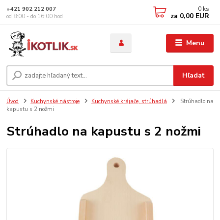
0
ks
+421 902 212 007
za
0,00 EUR
od 8:00 - do 16:00 hod
Menu
Hľadať
Úvod
Kuchynské nástroje
Kuchynské krájače, strúhadlá
Strúhadlo na
kapustu s 2 nožmi
Strúhadlo na kapustu s 2 nožmi