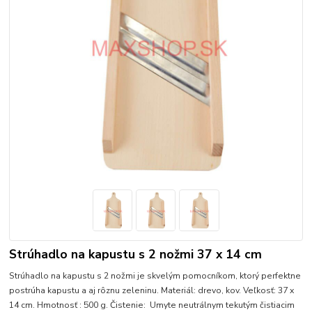
Strúhadlo na kapustu s 2 nožmi 37 x 14 cm
Strúhadlo na kapustu s 2 nožmi je skvelým pomocníkom, ktorý perfektne
postrúha kapustu a aj rôznu zeleninu. Materiál: drevo, kov. Veľkosť: 37 x
14 cm. Hmotnosť : 500 g. Čistenie: Umyte neutrálnym tekutým čistiacim