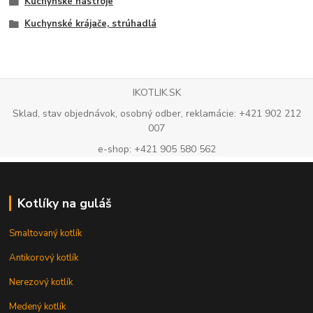
Kuchynské nástroje
Kuchynské krájače, strúhadlá
IKOTLIK.SK
Sklad, stav objednávok, osobný odber, reklamácie: +421 902 212
007
e-shop: +421 905 580 562
Kotlíky na guláš
Smaltovaný kotlík
Antikorový kotlík
Nerezový kotlík
Medený kotlík