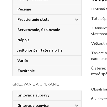
Luxusná 
Pečenie
Táto súpr
Prestieranie stola
Z taniero
Servírovanie, Stolovanie
vlastnosť
Nápoje
Veľkosti 
Jedlonosiče, fľaše na pitie
Taniere 
narodenin
Variče
Čistenie:
Zaváranie
ktoré spô
GRILOVANIE A OPEKANIE
Obsah bal
Grilovacie súpravy
6 x dezer
Grilovacie panvice