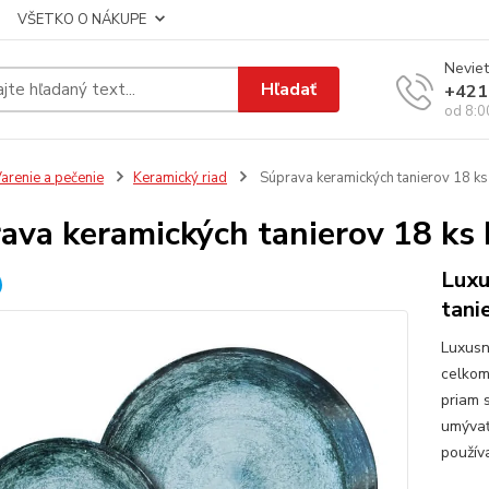
VŠETKO O NÁKUPE
Neviet
Hľadať
+421
od 8:0
arenie a pečenie
Keramický riad
Súprava keramických tanierov 18 k
ava keramických tanierov 18 ks
Luxu
tani
Luxusn
celkom
priam s
umývať
používa