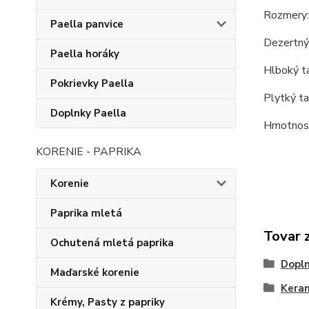
Rozmery:
Paella panvice
Dezertný 
Paella horáky
Hlboký ta
Pokrievky Paella
Plytký ta
Doplnky Paella
Hmotnosť
KORENIE - PAPRIKA
Korenie
Paprika mletá
Tovar 
Ochutená mletá paprika
Dopln
Maďarské korenie
Keram
Krémy, Pasty z papriky