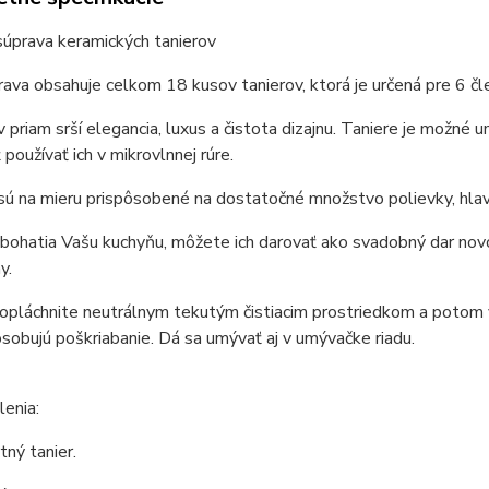
súprava keramických tanierov
ava obsahuje celkom 18 kusov tanierov, ktorá je určená pre 6 čl
v priam srší elegancia, luxus a čistota dizajnu. Taniere je možné 
 používať ich v mikrovlnnej rúre.
sú na mieru prispôsobené na dostatočné množstvo polievky, hla
obohatia Vašu kuchyňu, môžete ich darovať ako svadobný dar 
y.
 opláchnite neutrálnym tekutým čistiacim prostriedkom a potom v
sobujú poškriabanie. Dá sa umývať aj v umývačke riadu.
enia:
tný tanier.