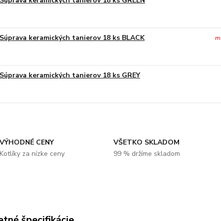
Súprava keramických tanierov 18 ks GREEN
Súprava keramických tanierov 18 ks BLACK
m
Súprava keramických tanierov 18 ks GREY
VÝHODNÉ CENY
VŠETKO SKLADOM
Kotlíky za nízke ceny
99 % držíme skladom
tné špecifikácie