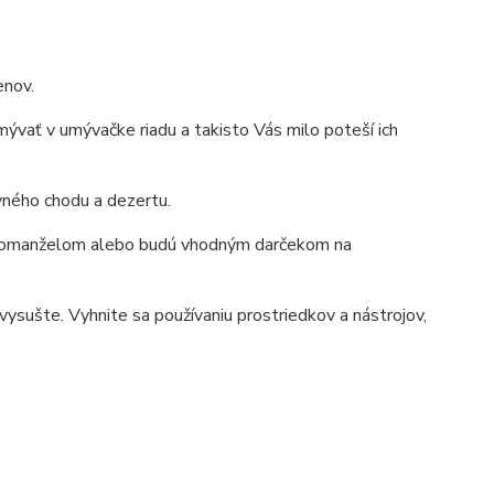
enov.
umývať v umývačke riadu a takisto Vás milo poteší ich
vného chodu a dezertu.
novomanželom alebo budú vhodným darčekom na
ysušte. Vyhnite sa používaniu prostriedkov a nástrojov,