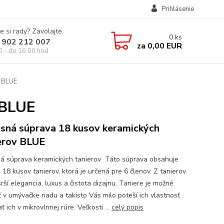
Prihlásenie
e si rady? Zavolajte.
0
ks
 902 212 007
za
0,00 EUR
0 - do 16:00 hod
s BLUE
 BLUE
sná súprava 18 kusov keramických
erov BLUE
á súprava keramických tanierov Táto súprava obsahuje
 18 kusov tanierov, ktorá je určená pre 6 členov. Z tanierov
rší elegancia, luxus a čistota dizajnu. Taniere je možné
 v umývačke riadu a takisto Vás milo poteší ich vlastnosť
ť ich v mikrovlnnej rúre. Veľkosti ...
celý popis