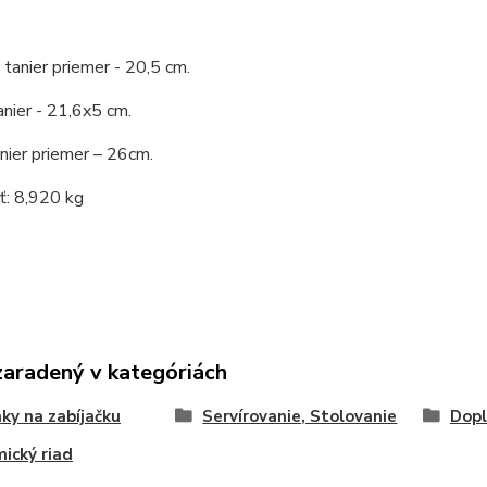
tanier priemer - 20,5 cm.
nier - 21,6x5 cm.
nier priemer – 26cm.
: 8,920 kg
zaradený v kategóriách
ky na zabíjačku
Servírovanie, Stolovanie
Dopl
ický riad