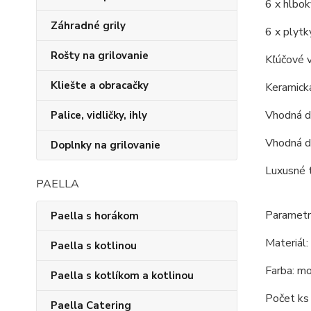
6 x hlbok
Záhradné grily
6 x plytký
Rošty na grilovanie
Kľúčové v
Kliešte a obracačky
Keramická
Vhodná d
Palice, vidličky, ihly
Vhodná do
Doplnky na grilovanie
Luxusné t
PAELLA
Parametre
Paella s horákom
Materiál:
Paella s kotlinou
Farba: mo
Paella s kotlíkom a kotlinou
Počet ks 
Paella Catering