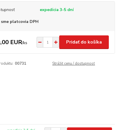
tupnosť
expedícia 3-5 dní
 sme platcovia DPH
,00 EUR
Pridať do košíka
/
ks
roduktu:
00731
Strážiť cenu / dostupnosť