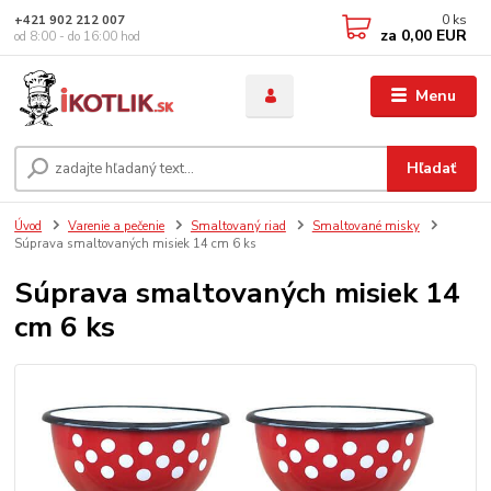
0
ks
+421 902 212 007
za
0,00 EUR
od 8:00 - do 16:00 hod
Menu
Hľadať
Úvod
Varenie a pečenie
Smaltovaný riad
Smaltované misky
Súprava smaltovaných misiek 14 cm 6 ks
Súprava smaltovaných misiek 14
cm 6 ks