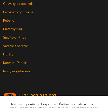
Obuváky do topánok
Panvice na grilovanie
Pečenie
Plastový riad
Smaltovaný riad
Varenie a pečenie
Horáky
Korenie - Paprika
Rošty na grilovanie
+421 902 212 007
od 8:00 - do 16:00 hod
Tento web používa súbory cookie. Ďalším prechádzaním tohto