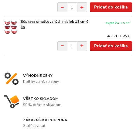
Pridať do košíka
Súprava smaltovaných misiek 18 cm 6
expedícia 3-5 dní
ks
45,50 EUR
/
ks
Pridať do košíka
VÝHODNÉ CENY
Kotlíky za nízke ceny
VŠETKO SKLADOM
99 % držíme skladom
ZÁKAZNÍCKA PODPORA
Stačí zavolať