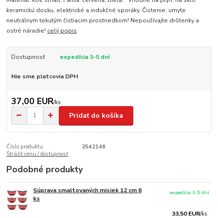
Materiál: kov, smalt. Farba: červená, biela. Vhodné na plyn, na sklo
keramickú dosku, elektrické a indukčné sporáky. Čistenie: umyte
neutrálnym tekutým čistiacim prostriedkom! Nepoužívajte drôtenky a
ostré náradie!
celý popis
Dostupnosť
expedícia 3-5 dní
Nie sme platcovia DPH
37,00 EUR
/
ks
Pridať do košíka
Číslo produktu:
2542146
Strážiť cenu / dostupnosť
Podobné produkty
Súprava smaltovaných misiek 12 cm 6
expedícia 3-5 dní
ks
33,50 EUR
/
ks