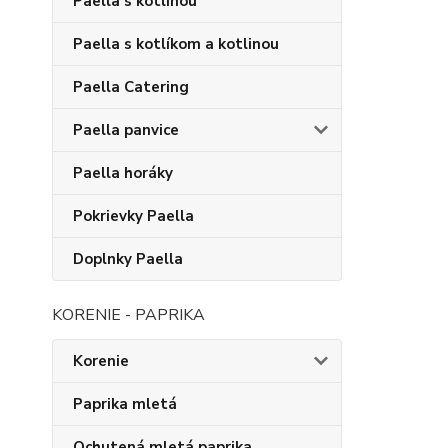
Paella s kotlinou
Paella s kotlíkom a kotlinou
Paella Catering
Paella panvice
Paella horáky
Pokrievky Paella
Doplnky Paella
KORENIE - PAPRIKA
Korenie
Paprika mletá
Ochutená mletá paprika