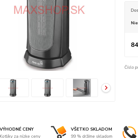
Dos
Nie
84
Číslo p
VÝHODNÉ CENY
VŠETKO SKLADOM
Kotlíky za nízke ceny
99 % držíme skladom