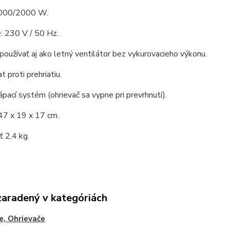
1000/2000 W.
: 230 V / 50 Hz.
oužívať aj ako letný ventilátor bez vykurovacieho výkonu.
 proti prehriatiu.
ápací systém (ohrievač sa vypne pri prevrhnutí).
47 x 19 x 17 cm.
 2,4 kg.
zaradený v kategóriách
če, Ohrievače