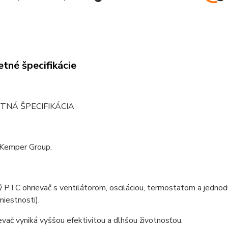
tné špecifikácie
TNÁ ŠPECIFIKÁCIA
 Kemper Group.
ý PTC ohrievač s ventilátorom, osciláciou, termostatom a jednoduc
miestnosti).
vač vyniká vyššou efektivitou a dlhšou životnosťou.