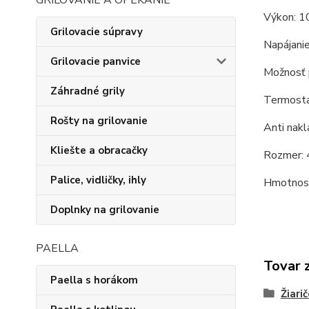
GRILOVANIE A OPEKANIE
Výkon: 
Grilovacie súpravy
Napájanie
Grilovacie panvice
Možnosť p
Záhradné grily
Termostat
Rošty na grilovanie
Anti nakl
Kliešte a obracačky
Rozmer: 
Palice, vidličky, ihly
Hmotnosť
Doplnky na grilovanie
PAELLA
Tovar 
Paella s horákom
Žiari