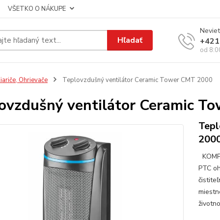
VŠETKO O NÁKUPE
Neviet
Hľadať
+421
od 8:0
iariče, Ohrievače
Teplovzdušný ventilátor Ceramic Tower CMT 2000
ovzdušný ventilátor Ceramic T
Tepl
200
KOMPL
PTC oh
čistite
miestn
životn