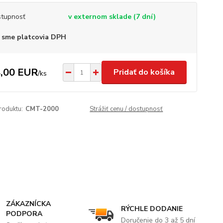
tupnosť
v externom sklade (7 dní)
 sme platcovia DPH
,00 EUR
Pridať do košíka
/
ks
roduktu:
CMT-2000
Strážiť cenu / dostupnosť
ZÁKAZNÍCKA
RÝCHLE DODANIE
PODPORA
Doručenie do 3 až 5 dní