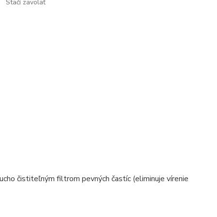
Stačí zavolať
ho čistiteľným filtrom pevných častíc (eliminuje vírenie