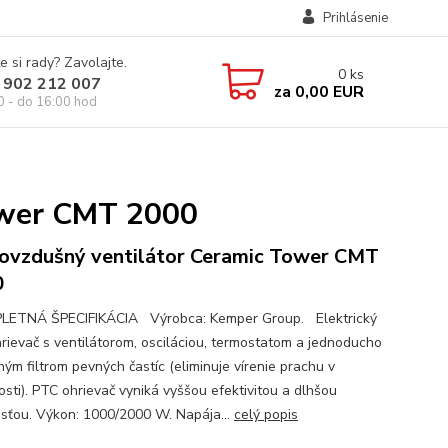
Prihlásenie
e si rady? Zavolajte.
0
ks
 902 212 007
za
0,00 EUR
0 - do 16:00 hod
ower CMT 2000
ovzdušný ventilátor Ceramic Tower CMT
0
ETNÁ ŠPECIFIKÁCIA Výrobca: Kemper Group. Elektrický
rievač s ventilátorom, osciláciou, termostatom a jednoducho
ľným filtrom pevných častíc (eliminuje vírenie prachu v
osti). PTC ohrievač vyniká vyššou efektivitou a dlhšou
osťou. Výkon: 1000/2000 W. Napája...
celý popis