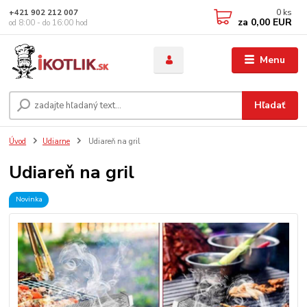
0
ks
+421 902 212 007
za
0,00 EUR
od 8:00 - do 16:00 hod
Menu
Hľadať
Úvod
Udiarne
Udiareň na gril
Udiareň na gril
Novinka