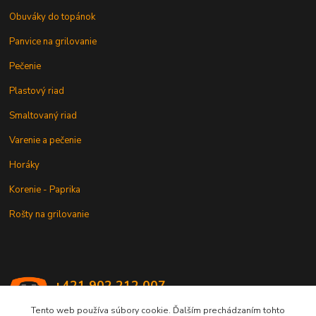
Obuváky do topánok
Panvice na grilovanie
Pečenie
Plastový riad
Smaltovaný riad
Varenie a pečenie
Horáky
Korenie - Paprika
Rošty na grilovanie
+421 902 212 007
od 8:00 - do 16:00 hod
Tento web používa súbory cookie. Ďalším prechádzaním tohto