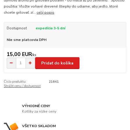
dymovú arómu pri grilovaní potravín - od mäsa až po zeleninu. Spôsob
použitia: Vložte voňavé drevené štiepky do udiarne, aby jedlo, ktoré
chcete grilovať, zí...
celý popis
Dostupnosť
expedícia 3-5 dní
Nie sme platcovia DPH
15,00 EUR
/
ks
Pridať do košíka
Číslo produktu:
21641
Strážiť cenu / dostupnosť
VÝHODNÉ CENY
Kotlíky za nízke ceny
VŠETKO SKLADOM