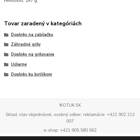
Hmotnosť: 247 g.
Tovar zaradený v kategóriách
Doplnky na zabíjačku
Záhradné grily
Doplnky na grilovanie
Udiarne
Doplnky ku kotlíkom
IKOTLIK.SK
Sklad, stav objednávok, osobný odber, reklamácie: +421 902 212
007
e-shop: +421 905 580 562