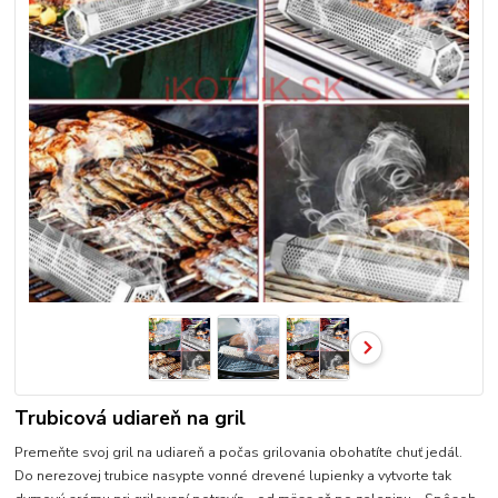
Trubicová udiareň na gril
Premeňte svoj gril na udiareň a počas grilovania obohatíte chuť jedál.
Do nerezovej trubice nasypte vonné drevené lupienky a vytvorte tak