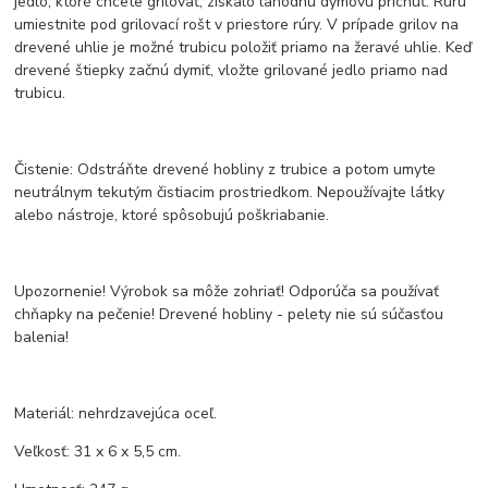
jedlo, ktoré chcete grilovať, získalo lahodnú dymovú príchuť. Rúru
umiestnite pod grilovací rošt v priestore rúry. V prípade grilov na
drevené uhlie je možné trubicu položiť priamo na žeravé uhlie. Keď
drevené štiepky začnú dymiť, vložte grilované jedlo priamo nad
trubicu.
Čistenie: Odstráňte drevené hobliny z trubice a potom umyte
neutrálnym tekutým čistiacim prostriedkom. Nepoužívajte látky
alebo nástroje, ktoré spôsobujú poškriabanie.
Upozornenie! Výrobok sa môže zohriať! Odporúča sa používať
chňapky na pečenie! Drevené hobliny - pelety nie sú súčasťou
balenia!
Materiál: nehrdzavejúca oceľ.
Veľkosť: 31 x 6 x 5,5 cm.