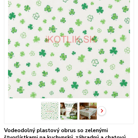
Vodeodolný plastový obrus so zelenými
štvorlístkami na kuchynský, záhradný a chatový