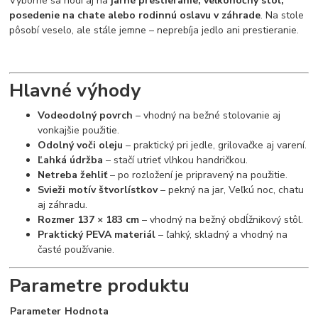
Výborne sa hodí aj na
jarné prestieranie, veľkonočný stôl,
posedenie na chate alebo rodinnú oslavu v záhrade
. Na stole
pôsobí veselo, ale stále jemne – neprebíja jedlo ani prestieranie.
Hlavné výhody
Vodeodolný povrch
– vhodný na bežné stolovanie aj
vonkajšie použitie.
Odolný voči oleju
– praktický pri jedle, grilovačke aj varení.
Ľahká údržba
– stačí utrieť vlhkou handričkou.
Netreba žehliť
– po rozložení je pripravený na použitie.
Svieži motív štvorlístkov
– pekný na jar, Veľkú noc, chatu
aj záhradu.
Rozmer 137 × 183 cm
– vhodný na bežný obdĺžnikový stôl.
Praktický PEVA materiál
– ľahký, skladný a vhodný na
časté používanie.
Parametre produktu
Parameter
Hodnota