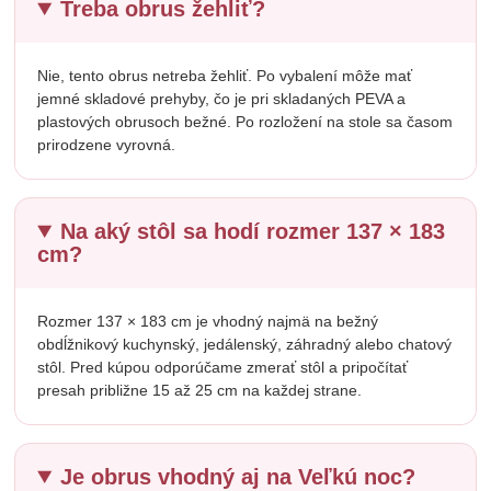
Treba obrus žehliť?
Nie, tento obrus netreba žehliť. Po vybalení môže mať
jemné skladové prehyby, čo je pri skladaných PEVA a
plastových obrusoch bežné. Po rozložení na stole sa časom
prirodzene vyrovná.
Na aký stôl sa hodí rozmer 137 × 183
cm?
Rozmer 137 × 183 cm je vhodný najmä na bežný
obdĺžnikový kuchynský, jedálenský, záhradný alebo chatový
stôl. Pred kúpou odporúčame zmerať stôl a pripočítať
presah približne 15 až 25 cm na každej strane.
Je obrus vhodný aj na Veľkú noc?