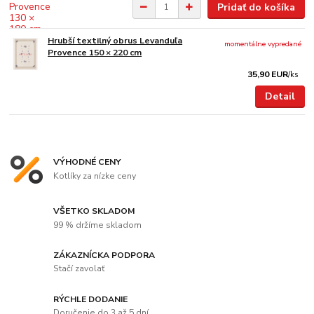
Pridať do košíka
Hrubší textilný obrus Levanduľa
momentálne vypredané
Provence 150 × 220 cm
35,90 EUR
/
ks
Detail
VÝHODNÉ CENY
Kotlíky za nízke ceny
VŠETKO SKLADOM
99 % držíme skladom
ZÁKAZNÍCKA PODPORA
Stačí zavolať
RÝCHLE DODANIE
Doručenie do 3 až 5 dní