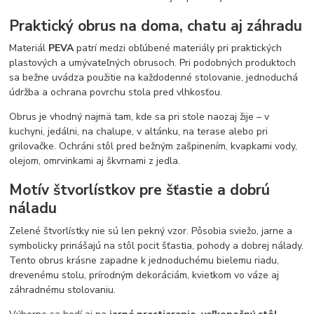
Praktický obrus na doma, chatu aj záhradu
Materiál
PEVA
patrí medzi obľúbené materiály pri praktických
plastových a umývateľných obrusoch. Pri podobných produktoch
sa bežne uvádza použitie na každodenné stolovanie, jednoduchá
údržba a ochrana povrchu stola pred vlhkosťou.
Obrus je vhodný najmä tam, kde sa pri stole naozaj žije – v
kuchyni, jedálni, na chalupe, v altánku, na terase alebo pri
grilovačke. Ochráni stôl pred bežným zašpinením, kvapkami vody,
olejom, omrvinkami aj škvrnami z jedla.
Motív štvorlístkov pre šťastie a dobrú
náladu
Zelené štvorlístky nie sú len pekný vzor. Pôsobia sviežo, jarne a
symbolicky prinášajú na stôl pocit šťastia, pohody a dobrej nálady.
Tento obrus krásne zapadne k jednoduchému bielemu riadu,
drevenému stolu, prírodným dekoráciám, kvietkom vo váze aj
záhradnému stolovaniu.