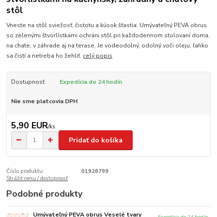
stôl
Vneste na stôl sviežosť, čistotu a kúsok šťastia. Umývateľný PEVA obrus
so zelenými štvorlístkami ochráni stôl pri každodennom stolovaní doma,
na chate, v záhrade aj na terase. Je vodeodolný, odolný voči oleju, ľahko
sa čistí a netreba ho žehliť.
celý popis
Dostupnosť
Expedícia do 24 hodín
Nie sme platcovia DPH
5,90 EUR
/
ks
Pridať do košíka
Číslo produktu:
01926799
Strážiť cenu / dostupnosť
Podobné produkty
Umývateľný PEVA obrus Veselé tvary
Expedícia do 24 hodín