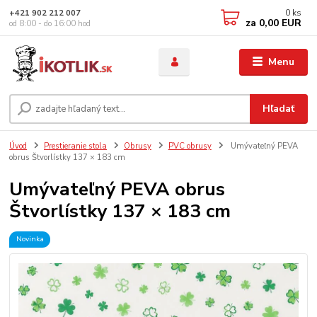
0
ks
+421 902 212 007
za
0,00 EUR
od 8:00 - do 16:00 hod
Menu
Hľadať
Úvod
Prestieranie stola
Obrusy
PVC obrusy
Umývateľný PEVA
obrus Štvorlístky 137 × 183 cm
Umývateľný PEVA obrus
Štvorlístky 137 × 183 cm
Novinka