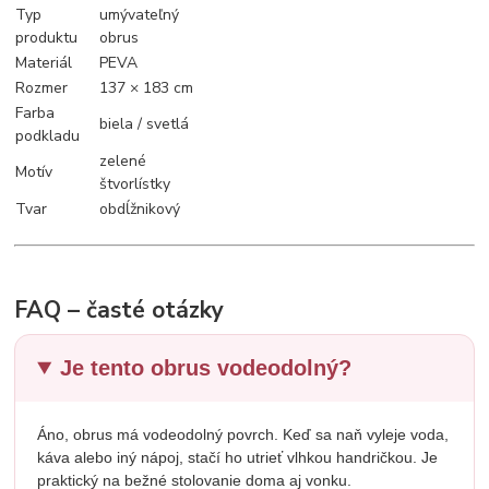
Typ
umývateľný
produktu
obrus
Materiál
PEVA
Rozmer
137 × 183 cm
Farba
biela / svetlá
podkladu
zelené
Motív
štvorlístky
Tvar
obdĺžnikový
FAQ – časté otázky
Je tento obrus vodeodolný?
Áno, obrus má vodeodolný povrch. Keď sa naň vyleje voda,
káva alebo iný nápoj, stačí ho utrieť vlhkou handričkou. Je
praktický na bežné stolovanie doma aj vonku.