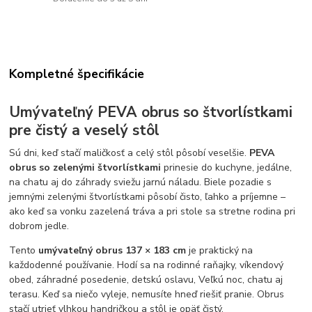
Kompletné špecifikácie
Umývateľný PEVA obrus so štvorlístkami
pre čistý a veselý stôl
Sú dni, keď stačí maličkosť a celý stôl pôsobí veselšie.
PEVA
obrus so zelenými štvorlístkami
prinesie do kuchyne, jedálne,
na chatu aj do záhrady sviežu jarnú náladu. Biele pozadie s
jemnými zelenými štvorlístkami pôsobí čisto, ľahko a príjemne –
ako keď sa vonku zazelená tráva a pri stole sa stretne rodina pri
dobrom jedle.
Tento
umývateľný obrus 137 × 183 cm
je praktický na
každodenné používanie. Hodí sa na rodinné raňajky, víkendový
obed, záhradné posedenie, detskú oslavu, Veľkú noc, chatu aj
terasu. Keď sa niečo vyleje, nemusíte hneď riešiť pranie. Obrus
stačí utrieť vlhkou handričkou a stôl je opäť čistý.