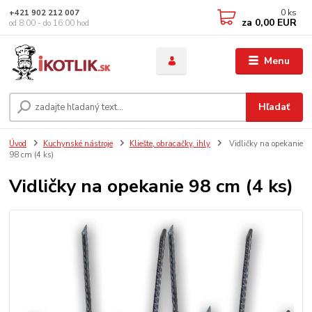
0
ks
+421 902 212 007
za
0,00 EUR
od 8:00 - do 16:00 hod
Menu
Hľadať
Úvod
Kuchynské nástroje
Kliešte, obracačky, ihly
Vidličky na opekanie
98 cm (4 ks)
Vidličky na opekanie 98 cm (4 ks)