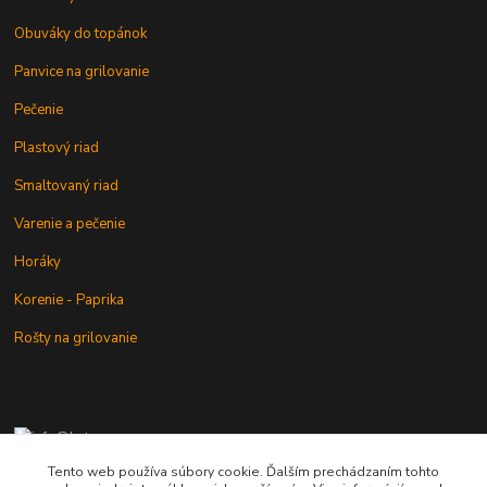
Obuváky do topánok
Panvice na grilovanie
Pečenie
Plastový riad
Smaltovaný riad
Varenie a pečenie
Horáky
Korenie - Paprika
Rošty na grilovanie
+421 902 212 007
od 8:00 - do 16:00 hod
Tento web používa súbory cookie. Ďalším prechádzaním tohto