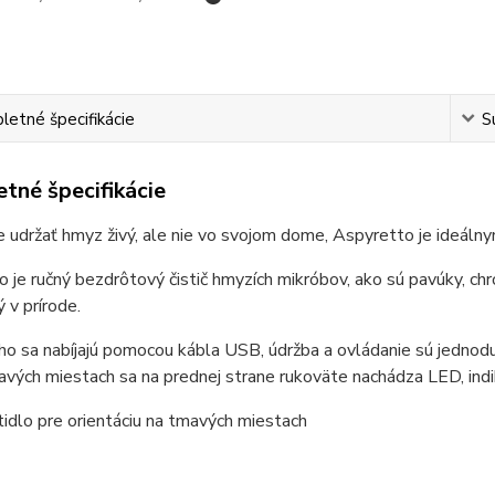
etné špecifikácie
S
tné špecifikácie
 udržať hmyz živý, ale nie vo svojom dome, Aspyretto je ideál
 je ručný bezdrôtový čistič hmyzích mikróbov, ako sú pavúky, c
 v prírode.
o sa nabíjajú pomocou kábla USB, údržba a ovládanie sú jednodu
vých miestach sa na prednej strane rukoväte nachádza LED, indik
idlo pre orientáciu na tmavých miestach