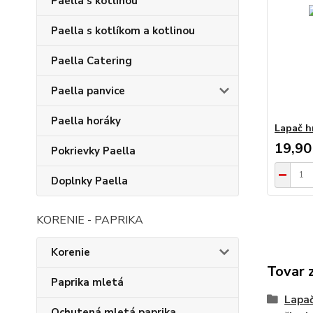
Paella s kotlinou
Paella s kotlíkom a kotlinou
Paella Catering
Paella panvice
Paella horáky
Lapač h
19,90
Pokrievky Paella
Doplnky Paella
KORENIE - PAPRIKA
Korenie
Tovar 
Paprika mletá
Lapa
Ochutená mletá paprika