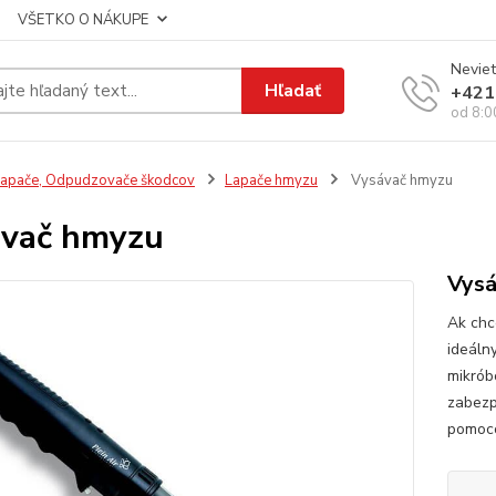
VŠETKO O NÁKUPE
Neviet
Hľadať
+421
od 8:0
apače, Odpudzovače škodcov
Lapače hmyzu
Vysávač hmyzu
vač hmyzu
Vysá
Ak chc
ideáln
mikrób
zabezp
pomoco