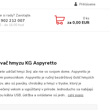
Prihlásenie
e si rady? Zavolajte.
0
ks
 902 212 007
za
0,00 EUR
0 - do 16:00 hod
vač hmyzu KG Aspyretto
ete udržať hmyz živý, ale nie vo svojom dome, Aspyretto je
ym pomocníkom. Aspyretto je ručný bezdrôtový čistič hmyzích
ov, ako sú pavúky, chrobáky a hmyz v tryske, ktorý je
ečený vekom a vypúšťaný v prírode. Jednoducho sa nabíjajú
u kábla USB, údržba a ovládanie sú jedn...
celý popis