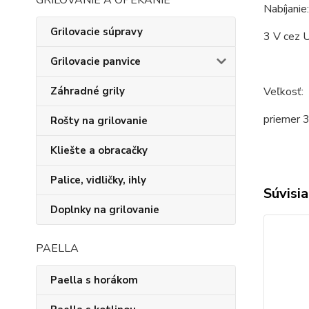
GRILOVANIE A OPEKANIE
Nabíjanie:
Grilovacie súpravy
3 V cez 
Grilovacie panvice
Veľkosť:
Záhradné grily
priemer 3
Rošty na grilovanie
Kliešte a obracačky
Palice, vidličky, ihly
Súvisia
Doplnky na grilovanie
PAELLA
Paella s horákom