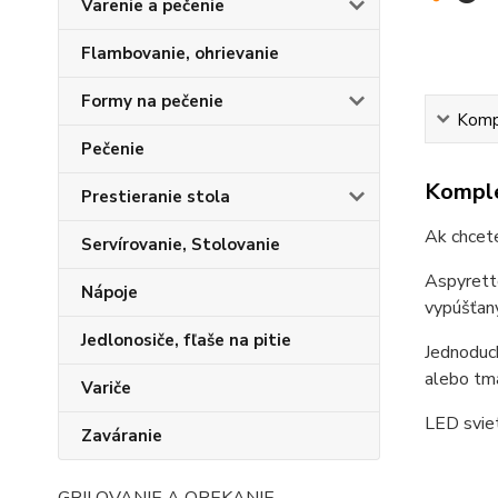
Varenie a pečenie
Flambovanie, ohrievanie
Formy na pečenie
Kompl
Pečenie
Komple
Prestieranie stola
Ak chcete
Servírovanie, Stolovanie
Aspyretto
Nápoje
vypúšťaný
Jedlonosiče, fľaše na pitie
Jednoduch
alebo tma
Variče
LED sviet
Zaváranie