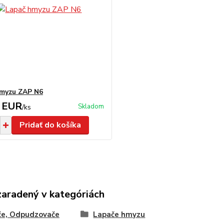
myzu ZAP N6
 EUR
Skladom
/
ks
Pridať do košíka
zaradený v kategóriách
če, Odpudzovače
Lapače hmyzu