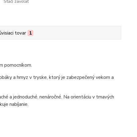
Stačí zavolať
úvisiaci tovar
1
nym pomocníkom.
hrobáky a hmyz v tryske, ktorý je zabezpečený vekom a
ché a jednoduché. nenáročné. Na orientáciu v tmavých
uje nabíjanie.