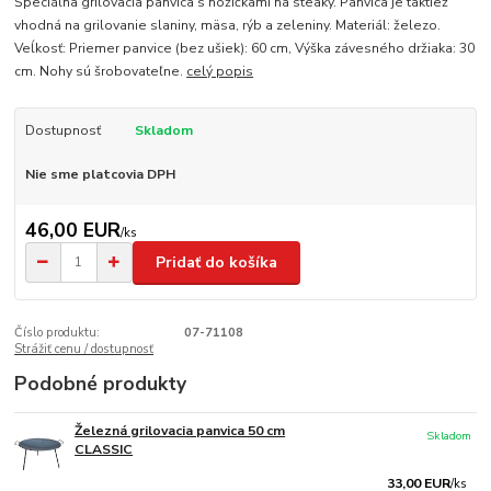
Špeciálna grilovacia panvica s nožičkami na steaky. Panvica je taktiež
vhodná na grilovanie slaniny, mäsa, rýb a zeleniny. Materiál: železo.
Veĺkosť: Priemer panvice (bez ušiek): 60 cm, Výška závesného držiaka: 30
cm. Nohy sú šrobovateľne.
celý popis
Dostupnosť
Skladom
Nie sme platcovia DPH
46,00 EUR
/
ks
Pridať do košíka
Číslo produktu:
07-71108
Strážiť cenu / dostupnosť
Podobné produkty
Železná grilovacia panvica 50 cm
Skladom
CLASSIC
33,00 EUR
/
ks