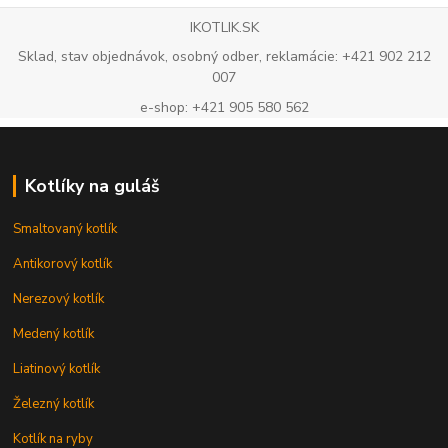
IKOTLIK.SK
Sklad, stav objednávok, osobný odber, reklamácie: +421 902 212
007
e-shop: +421 905 580 562
Kotlíky na guláš
Smaltovaný kotlík
Antikorový kotlík
Nerezový kotlík
Medený kotlík
Liatinový kotlík
Železný kotlík
Kotlík na ryby