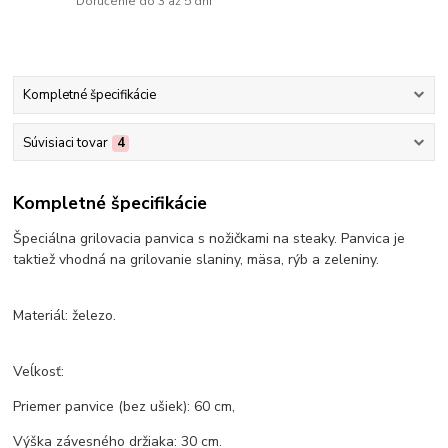
Doručenie do 3 až 5 dní
Kompletné špecifikácie
Súvisiaci tovar
4
Kompletné špecifikácie
Špeciálna grilovacia panvica s nožičkami na steaky. Panvica je
taktiež vhodná na grilovanie slaniny, mäsa, rýb a zeleniny.
Materiál: železo.
Veĺkosť:
Priemer panvice (bez ušiek): 60 cm,
Výška závesného držiaka: 30 cm.