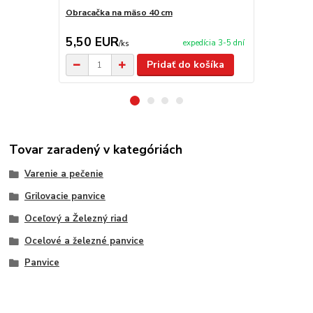
Obracačka na mäso 40 cm
Kliešte na 
5,50 EUR
5,90 EU
expedícia 3-5 dní
/
ks
Pridať do košíka
Tovar zaradený v kategóriách
Varenie a pečenie
Grilovacie panvice
Oceľový a Železný riad
Ocelové a železné panvice
Panvice