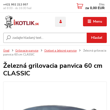
0
ks
+421 902 212 007
za
0,00 EUR
od 8:00 - do 16:00 hod
Menu
Hľadať
Úvod
Grilovacie panvice
Ocelové a železné panvice
Železná grilovacia
panvica 60 cm CLASSIC
Železná grilovacia panvica 60 cm
CLASSIC