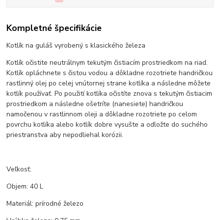
Kompletné špecifikácie
Kotlík na guláš vyrobený s klasického železa
Kotlík očistite neutrálnym tekutým čistiacím prostriedkom na riad.
Kotlík opláchnete s čistou vodou a dôkladne rozotriete handričkou
rastlinný olej po celej vnútornej strane kotlíka a následne môžete
kotlík používať. Po použití kotlíka očistíte znova s tekutým čistiacim
prostriedkom a následne ošetríte (nanesiete) handričkou
namočenou v rastlinnom oleji a dôkladne rozotriete po celom
povrchu kotlíka alebo kotlík dobre vysušte a odložte do suchého
priestranstva aby nepodliehal korózii.
Veľkosť:
Objem: 40 L
Materiál: prírodné železo