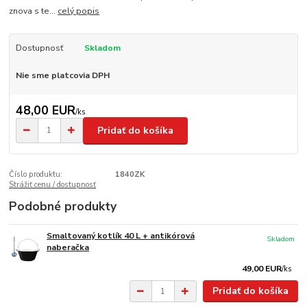
znova s te...
celý popis
Dostupnosť
Skladom
Nie sme platcovia DPH
48,00 EUR
/
ks
Pridať do košíka
Číslo produktu:
1840ZK
Strážiť cenu / dostupnosť
Podobné produkty
Smaltovaný kotlík 40 L + antikórová
Skladom
naberačka
49,00 EUR
/
ks
Pridať do košíka