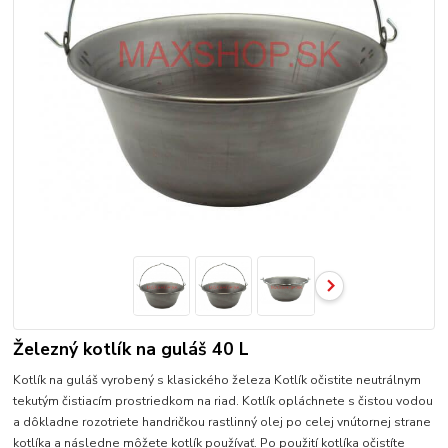
Železný kotlík na guláš 40 L
Kotlík na guláš vyrobený s klasického železa Kotlík očistite neutrálnym
tekutým čistiacím prostriedkom na riad. Kotlík opláchnete s čistou vodou
a dôkladne rozotriete handričkou rastlinný olej po celej vnútornej strane
kotlíka a následne môžete kotlík používať. Po použití kotlíka očistíte