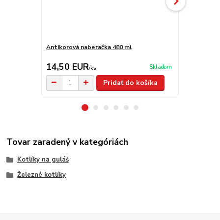
Antikorová naberačka 480 ml
Varecha 90 
14,50 EUR
9,90 EU
Skladom
/
ks
Pridať do košíka
Tovar zaradený v kategóriách
Kotlíky na guláš
Železné kotlíky