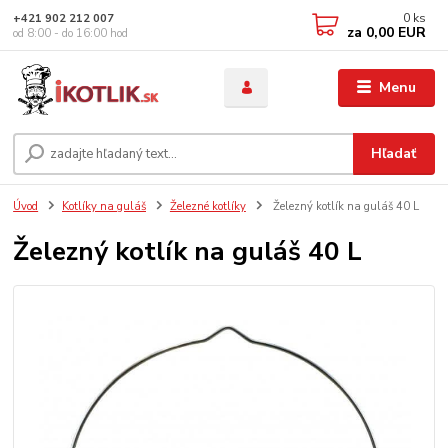
0
ks
+421 902 212 007
za
0,00 EUR
od 8:00 - do 16:00 hod
Menu
Hľadať
Úvod
Kotlíky na guláš
Železné kotlíky
Železný kotlík na guláš 40 L
Železný kotlík na guláš 40 L