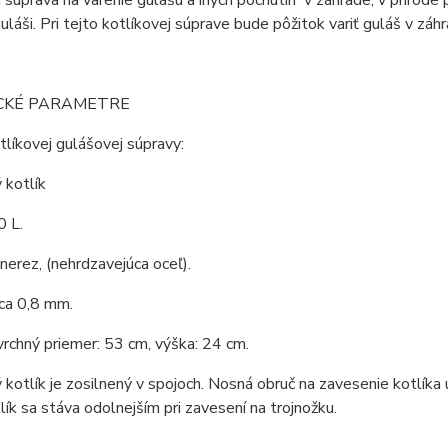
láši. Pri tejto kotlíkovej súprave bude pôžitok variť guláš v záhr
CKÉ PARAMETRE
líkovej gulášovej súpravy:
 kotlík
0 L.
 nerez, (nehrdzavejúca oceľ).
ca 0,8 mm.
vrchný priemer: 53 cm, výška: 24 cm.
kotlík je zosilnený v spojoch. Nosná obruč na zavesenie kotlíka 
tlík sa stáva odolnejším pri zavesení na trojnožku.