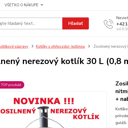
VŠETKO O NÁKUPE
Neviet
Hľadať
+421
od 8:0
otlíkové súpravy
Kotlíky s ohňovzdor. kotlinou
Zosilnený nerezový k
lnený nerezový kotlík 30 L (0,8
Zosi
TOP produkt
nitm
+ na
Kotlík
prírod
guláši.