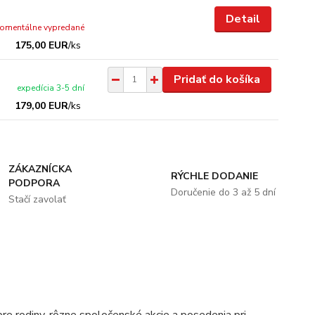
Detail
omentálne vypredané
175,00 EUR
/
ks
Pridať do košíka
expedícia 3-5 dní
179,00 EUR
/
ks
ZÁKAZNÍCKA
RÝCHLE DODANIE
PODPORA
Doručenie do 3 až 5 dní
Stačí zavolať
pre rodiny, rôzne spoločenské akcie a posedenia pri