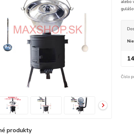
alebo 
gulášo
Dos
Nie
14
Číslo p
é produkty