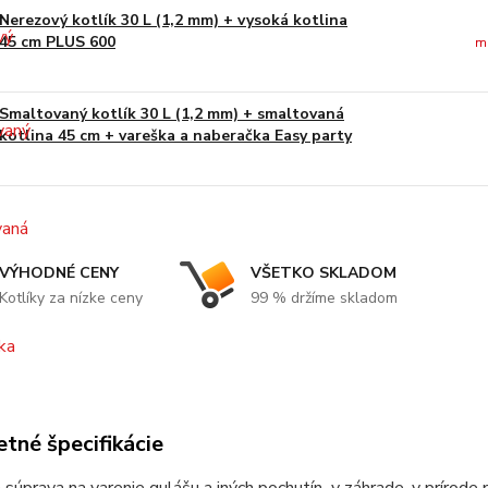
Nerezový kotlík 30 L (1,2 mm) + vysoká kotlina
45 cm PLUS 600
m
Smaltovaný kotlík 30 L (1,2 mm) + smaltovaná
kotlina 45 cm + vareška a naberačka Easy party
VÝHODNÉ CENY
VŠETKO SKLADOM
Kotlíky za nízke ceny
99 % držíme skladom
tné špecifikácie
 súprava na varenie gulášu a iných pochutín v záhrade, v prírode 