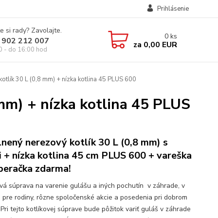
Prihlásenie
e si rady? Zavolajte.
0
ks
 902 212 007
za
0,00 EUR
0 - do 16:00 hod
otlík 30 L (0,8 mm) + nízka kotlina 45 PLUS 600
 mm) + nízka kotlina 45 PLUS
lnený nerezový kotlík 30 L (0,8 mm) s
i + nízka kotlina 45 cm PLUS 600 + vareška
beračka zdarma!
ová súprava na varenie gulášu a iných pochutín v záhrade, v
e pre rodiny, rôzne spoločenské akcie a posedenia pri dobrom
 Pri tejto kotlíkovej súprave bude pôžitok variť guláš v záhrade