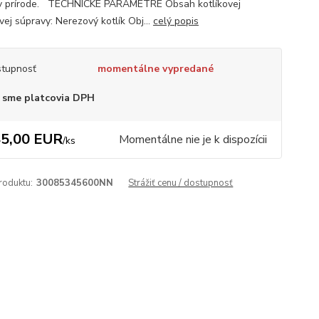
v prírode. TECHNICKÉ PARAMETRE Obsah kotlíkovej
vej súpravy: Nerezový kotlík Obj...
celý popis
tupnosť
momentálne vypredané
 sme platcovia DPH
5,00 EUR
Momentálne nie je k dispozícii
/
ks
roduktu:
30085345600NN
Strážiť cenu / dostupnosť