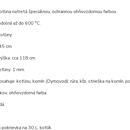
tlina natretá špeciálnou, ochrannou ohňovzdornou farbou.
odolná až do 600 °C.
tliny:
45 cm.
ýška: cca 118 cm.
tliny: 1 mm.
bsahuje: kotlinu, komín (Dymovod): rúra, kĺb, strieška na komín, po
 kov, ohňovzdorná farba.
dá.
pokrievka na 30 L. kotlík.