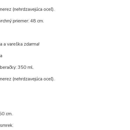
 nerez (nehrdzavejúca oceľ).
vrchný priemer: 48 cm.
a a vareška zdarma!
a
beračky: 350 ml.
 nerez (nehrdzavejúca oceľ).
50 cm.
 smrek.