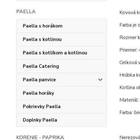
PAELLA
Kovová ko
Farba je 
Paella s horákom
Rozmer ko
Paella s kotlinou
Priemer: 
Paella s kotlíkom a kotlinou
Celková v
Paella Catering
Hrúbka ko
Paella panvice
Kotlina o
Paella horáky
Materiál:
Pokrievky Paella
Farba: še
Doplnky Paella
Nerezová 
KORENIE - PAPRIKA