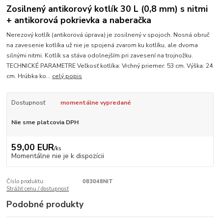
Zosilnený antikorový kotlík 30 L (0,8 mm) s nitmi
+ antikorová pokrievka a naberačka
Nerezový kotlík (antikorová úprava) je zosilnený v spojoch. Nosná obruč
na zavesenie kotlíka už nie je spojená zvarom ku kotlíku, ale dvoma
silnými nitmi. Kotlík sa stáva odolnejším pri zavesení na trojnožku.
TECHNICKÉ PARAMETRE Veľkosť kotlíka: Vrchný priemer: 53 cm. Výška: 24
cm. Hrúbka ko...
celý popis
Dostupnosť
momentálne vypredané
Nie sme platcovia DPH
59,00 EUR
/
ks
Momentálne nie je k dispozícii
Číslo produktu:
083048NIT
Strážiť cenu / dostupnosť
Podobné produkty