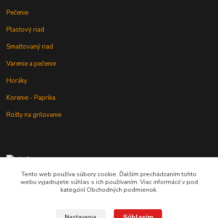
Pečenie
Plastový riad
Smaltovaný riad
Varenie a pečenie
Horáky
Korenie - Paprika
Rošty na grilovanie
+421 902 212 007
od 8:00 - do 16:00 hod
Tento web používa súbory cookie. Ďalším prechádzaním tohto
webu vyjadrujete súhlas s ich používaním. Viac informácií v pod
info@kotlik.sk
kategórií Obchodných podmienok.
Súhlasím
Nastavenia