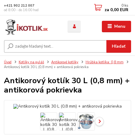
0
ks
+421 902 212 007
za
0,00 EUR
od 8:00 - do 16:00 hod
Menu
Hľadať
Úvod
Kotlíky na guláš
Antikorové kotlíky
Hrúbka kotlíka: 0,8 mm
Antikorový kotlík 30 L (0,8 mm) + antikorová pokrievka
Antikorový kotlík 30 L (0,8 mm) +
antikorová pokrievka