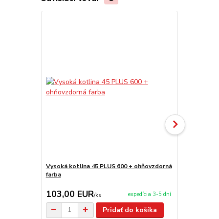
Vysoká kotlina 45 PLUS 600 + ohňovzdorná
Varecha 90 
farba
103,00 EUR
9,90 EU
expedícia 3-5 dní
/
ks
Pridať do košíka