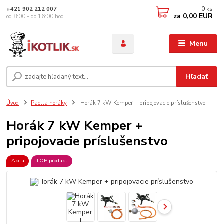
0
ks
+421 902 212 007
za
0,00 EUR
od 8:00 - do 16:00 hod
Menu
Hľadať
Úvod
Paella horáky
Horák 7 kW Kemper + pripojovacie príslušenstvo
Horák 7 kW Kemper +
pripojovacie príslušenstvo
Akcia
TOP produkt