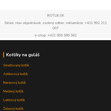
IKOTLIK.SK
Sklad, stav objednávok, osobný odber, reklamácie: +421 902 212
007
e-shop: +421 905 580 562
Kotlíky na guláš
Smaltovaný kotlík
Antikorový kotlík
Nerezový kotlík
Medený kotlík
Liatinový kotlík
Železný kotlík