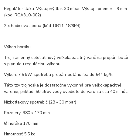
Regulátor tlaku. Výstupný tlak 30 mbar. Výstup: priemer - 9 mm
(kód: RGA310-002)
2 x hadicová spona (kód: DB11-18/9PB)
Výkon horáku:
Troj-ramenný celoliatinový veľkokapacitný varič na propán-bután
s plynulou reguláciou výkonu.
Výkon: 7,5 kW, spotreba propán-butánu iba do 544 kg/h.
Táto tzv trojnožka je dostatočne výkonná pre veľkokapacitné
varenie, priklad: 50 litrov vody uvediete do varu za cca 40 minút.
Nízkotlakový spotrebič (28 - 30 mbar)
Rozmery: 380 x 170 mm
Ø horáka 170 mm
Hmotnosť 5,5 kg