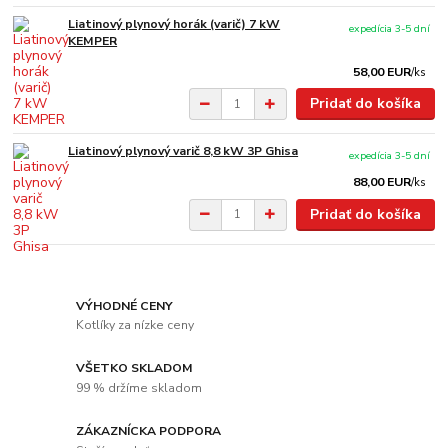
Liatinový plynový horák (varič) 7 kW
expedícia 3-5 dní
KEMPER
58,00 EUR
/
ks
Pridať do košíka
Liatinový plynový varič 8,8 kW 3P Ghisa
expedícia 3-5 dní
88,00 EUR
/
ks
Pridať do košíka
VÝHODNÉ CENY
Kotlíky za nízke ceny
VŠETKO SKLADOM
99 % držíme skladom
ZÁKAZNÍCKA PODPORA