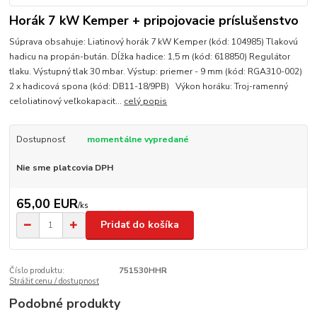
Horák 7 kW Kemper + pripojovacie príslušenstvo
Súprava obsahuje: Liatinový horák 7 kW Kemper (kód: 104985) Tlakovú
hadicu na propán-bután. Dĺžka hadice: 1,5 m (kód: 618850) Regulátor
tlaku. Výstupný tlak 30 mbar. Výstup: priemer - 9 mm (kód: RGA310-002)
2 x hadicová spona (kód: DB11-18/9PB) Výkon horáku: Troj-ramenný
celoliatinový veľkokapacit...
celý popis
Dostupnosť
momentálne vypredané
Nie sme platcovia DPH
65,00 EUR
/
ks
Pridať do košíka
Číslo produktu:
751530HHR
Strážiť cenu / dostupnosť
Podobné produkty