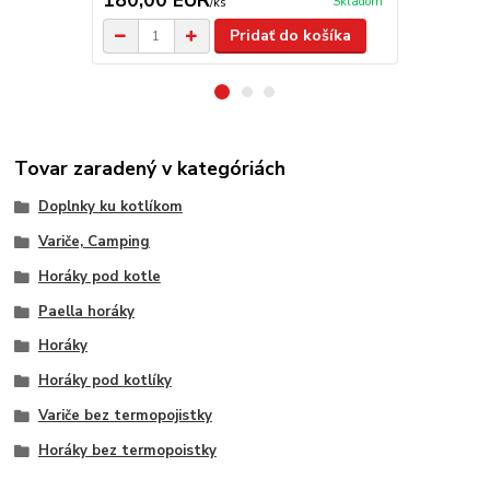
180,00 EUR
403,00 
Skladom
/
ks
Pridať do košíka
Tovar zaradený v kategóriách
Doplnky ku kotlíkom
Variče, Camping
Horáky pod kotle
Paella horáky
Horáky
Horáky pod kotlíky
Variče bez termopojistky
Horáky bez termopoistky