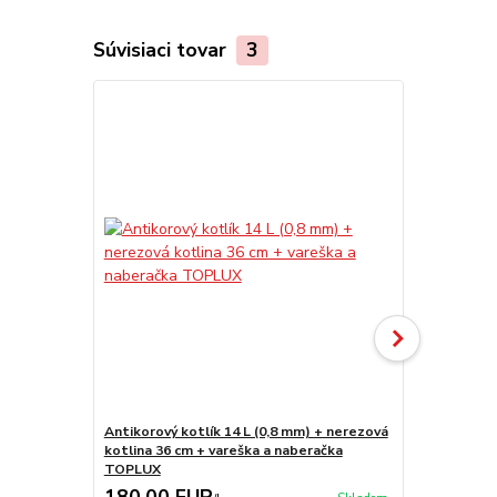
Súvisiaci tovar
3
Antikorový kotlík 14 L (0,8 mm) + nerezová
Kotlíkový g
kotlina 36 cm + vareška a naberačka
L Smalt Eas
TOPLUX