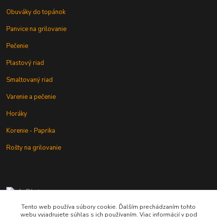
Obuváky do topánok
Panvice na grilovanie
Pečenie
Plastový riad
Smaltovaný riad
Varenie a pečenie
Horáky
Korenie - Paprika
Rošty na grilovanie
+421 902 212 007
od 8:00 - do 16:00 hod
Tento web používa súbory cookie. Ďalším prechádzaním tohto
webu vyjadrujete súhlas s ich používaním. Viac informácií v pod