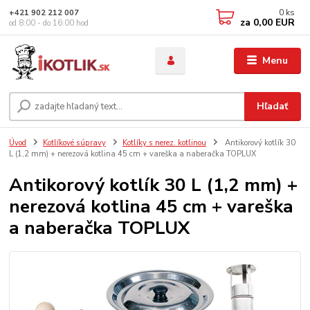
0
ks
+421 902 212 007
za
0,00 EUR
od 8:00 - do 16:00 hod
Menu
Hľadať
Úvod
Kotlíkové súpravy
Kotlíky s nerez. kotlinou
Antikorový kotlík 30
L (1,2 mm) + nerezová kotlina 45 cm + vareška a naberačka TOPLUX
Antikorový kotlík 30 L (1,2 mm) +
nerezová kotlina 45 cm + vareška
a naberačka TOPLUX