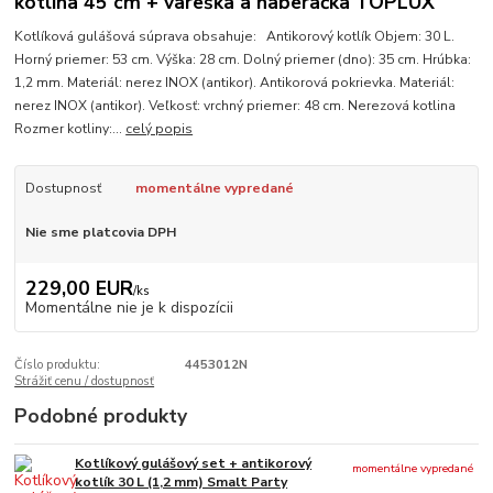
kotlina 45 cm + vareška a naberačka TOPLUX
Kotlíková gulášová súprava obsahuje: Antikorový kotlík Objem: 30 L.
Horný priemer: 53 cm. Výška: 28 cm. Dolný priemer (dno): 35 cm. Hrúbka:
1,2 mm. Materiál: nerez INOX (antikor). Antikorová pokrievka. Materiál:
nerez INOX (antikor). Veľkosť: vrchný priemer: 48 cm. Nerezová kotlina
Rozmer kotliny:...
celý popis
Dostupnosť
momentálne vypredané
Nie sme platcovia DPH
229,00 EUR
/
ks
Momentálne nie je k dispozícii
Číslo produktu:
4453012N
Strážiť cenu / dostupnosť
Podobné produkty
Kotlíkový gulášový set + antikorový
momentálne vypredané
kotlík 30 L (1,2 mm) Smalt Party