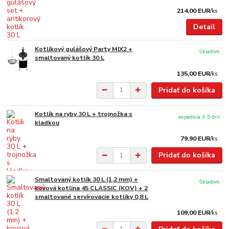
214,00 EUR
/
ks
Detail
Kotlíkový gulášový Party MIX2 +
Skladom
smaltovaný kotlík 30 L
135,00 EUR
/
ks
Pridať do košíka
Kotlík na ryby 30 L + trojnožka s
expedícia 3-5 dní
kladkou
79,90 EUR
/
ks
Pridať do košíka
Smaltovaný kotlík 30 L (1,2 mm) +
Skladom
kovová kotlina 45 CLASSIC (KOV) + 2
smaltované servírovacie kotlíky 0,8 L
109,00 EUR
/
ks