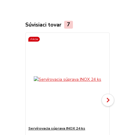
Súvisiaci tovar
7
Akcia
TOP produkt
Servírovacia súprava INOX 24 ks
Servírovacia