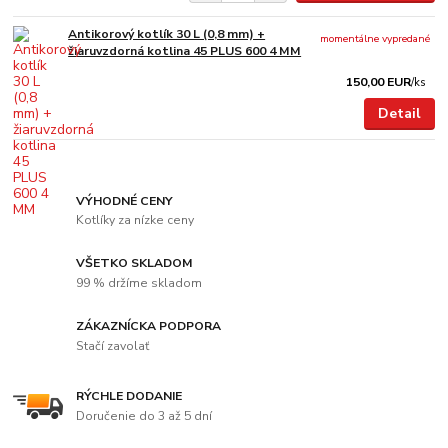
Antikorový kotlík 30 L (0,8 mm) +
momentálne vypredané
žiaruvzdorná kotlina 45 PLUS 600 4 MM
150,00 EUR
/
ks
Detail
VÝHODNÉ CENY
Kotlíky za nízke ceny
VŠETKO SKLADOM
99 % držíme skladom
ZÁKAZNÍCKA PODPORA
Stačí zavolať
RÝCHLE DODANIE
Doručenie do 3 až 5 dní